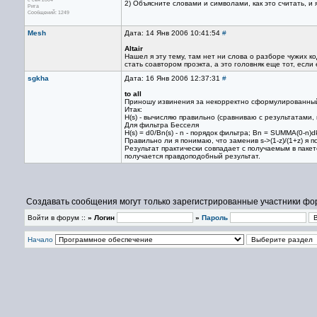
2) Объясните словами и символами, как это считать, и 
Рига
Сообщений: 1249
Mesh
Дата: 14 Янв 2006 10:41:54
#
Altair
Нашел я эту тему, там нет ни слова о разборе чужих ко
стать соавтором проэкта, а это головняк еще тот, есл
sgkha
Дата: 16 Янв 2006 12:37:31
#
to all
Приношу извинения за некорректно сформулированный
Итак:
H(s) - вычисляю правильно (сравниваю с результатами
Для фильтра Бесселя
H(s) = d0/Bn(s) - n - порядок фильтра; Bn = SUMMA(0-n)dk*s^
Правильно ли я понимаю, что заменив s->(1-z)/(1+z) я п
Результат практически совпадает с получаемым в пакете
получается правдоподобный результат.
Создавать сообщения могут только зарегистрированные участники фо
Войти в форум ::
» Логин
»
Пароль
Начало