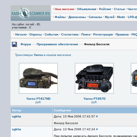
·
Наш магазин
·
Объявления
·
Рейтинг
·
Статьи
·
Част
·
Файлы
·
Диапазоны
·
Сигналы
·
Музей
·
Mods
·
LPD-
На сайте: гостей - 65,
участников - 0
·
Начало
·
Опросы
·
События
·
Статистика
·
Поиск
·
Регистрация
·
Правила
·
FA
Форум
—›
Программное обеспечение
—›
Фильтр Бесселя
Трансиверы
Yaesu
в нашем магазине
Yaesu FT-817ND
Yaesu FT-857D
руб.
руб.
Автор
Сообщение
sgkha
Дата: 13 Янв 2006 17:41:57
#
Фильтр Бесселя
sgkha
Дата: 13 Янв 2006 17:42:24
#
При попытке написать фильтр Бесселя, по-видимому где