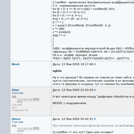
// coeffbin - вычисление биноминальных коэффициенты
// o - нормированная частота
for (k = 0; k <= N; k++) b[k] = coeffbin(N, k)*o;
for (k = 0; k <= N; k++) {
for (l = 0; l <= k; l++) {
for(j = 0; j <= (N - k); j++) {
q = l + j;
x = pow(-1,l)*coeffbin(k, l)*coeffbin(N - k, j);
x *= d[k];
x *= pow(y,k);
a[q] += x;
}
}
}
//d[k] - коэффициенты передаточной ф-ции H(s) = d0/Bn(s
//фильтра; Bn = SUMMA(0-n)dk*s^k; dk = (2n-k)!/2^(n-k)/k!/(
//b и a - коэфф. передат. ф-ции
//H(z) = (b[0]+ b[1]*z...b[n]*z^n)/(a[0]+a[1]*z+...a[n]*z^n)
Mesh
Дата: 13 Янв 2006 18:17:48
#
sgkha
Ну и что дальше? Во первых не совсем по теме сайта, 
чьи-то синтиктические, логические ошибки в их произве
этого те форумы и созданы, тут со своими бы ошибками
Altair
Дата: 13 Янв 2006 22:03:29
#
Участник
А вот некоторое время назад "цифровую обработку в ш
MOOD: с недоумением
с окт 2003
Омск
Сообщений: 453
dimss
Дата: 14 Янв 2006 00:42:31
#
Участник
При попытке написать фильтр Бесселя, по-видимому 
1) coeffbin == это что? Свое или готовое?
с сен 2004