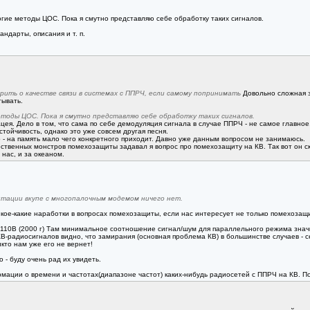
огие методы ЦОС. Пока я смутно представляю себе обработку таких сигналов.
ндарты, описания и т. п.
рить о качестве связи в системах с ППРЧ, если самому попринимать
Довольно сложная з
тывать.
етоды ЦОС. Пока я смутно представляю себе обработку таких сигналов.
цея. Дело в том, что сама по себе демодуляция сигнала в случае ППРЧ - не самое главн
тойчивость, однако это уже совсем другая песня.
 - на память мало чего конкретного приходит. Давно уже данным вопросом не занимаюсь.
ественных монстров помехозащиты задавал я вопрос про помехозащиту на КВ. Так вот он с
 нас, и за океаном.
тации вкупе с многопалочным модемом ничего нет.
 кое-какие наработки в вопросах помехозащиты, если нас интересует не только помехозащ
10B (2000 г) Там минимальное соотношение сигнал/шум для параллельного режима значит
В-радиосигналов видно, что замирания (основная проблема КВ) в большинстве случаев - с
кто нам уже его не вернет!
 - буду очень рад их увидеть.
рмации о времени и частотах(диапазоне частот) каких-нибудь радиосетей с ППРЧ на КВ. 