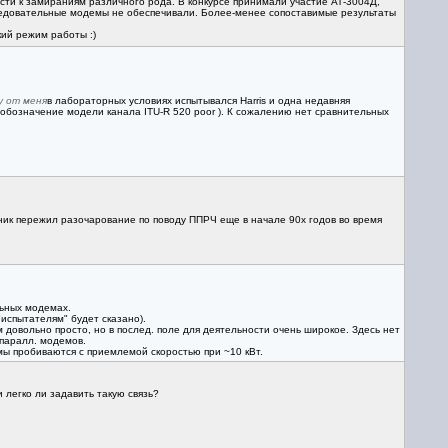
ти к замираниям различного рода. В конкурсе принимали участие АТ-3004Д,
следовательные модемы не обеспечивали. Более-менее сопоставимые результаты
ий режим работы :)
у от меня
в лабораторных условиях испытывался Harris и одна недавняя
о обозначение модели канала ITU-R 520 poor ). К сожалению нет сравнительных
ник пережил разочарование по поводу ППРЧ еще в начале 90х годов во время
льных модемах.
"испытателям" будет сказано).
 довольно просто, но в послед. поле для деятельности очень широкое. Здесь нет
паралл. модемов.
емы пробиваются с приемлемой скоростью при ~10 кВт.
и легко ли задавить такую связь?