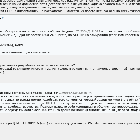
лись сопоставительные испытания модемов различных типов именно на предмет устойчивос
 от Harris. За давностию лет в деталях всего я не упомню, однако особого выигрыша по
отких, да еще и в движении, последовательные модемы отдыхали.
м ППРЧ я информацией не располагаю. Думается, их просто нет - уж больно специфическ
dv
#
ания быстрые и не селективные а общие. Модемы
АТ-3004Д, Р-021
я не знаю, но
неподалек
е менее 3 дБ (при скоростях 1200-2400 бит/с) на АБГШ и на замираниях (если Вам известн
Т-3004Д, Р-021.
лишком большой шум в интернете.
 российская разработка на испытаниях чья была?
обращайте слишком много внимания :) Смею Вас уверить, что наиболее вероятный против
 :)
ибирском регионе. Оно также находится
неподалеку от меня
.
ак в теории, так и в практике я хочу продолжить разговор о параллельных и последовате
го плана), то всегда можно подобрать того соперника, который заведомо хуже (не в обиду 
енимы современные методы ЦОС. Т. е. я хочу сказать, что сделать неплохой паралл. модем
лная свобода творчества. Поэтому позволю себе усомниться в абсолютном превосходстве 
тать с передатчиками около 100 Вт. В то время как наши (и многие "не наши") паралл. мод
сивера Q-Mac HF-90M? 5 (пять) скачков в секуду в полосе 256 кГц - это насколько серьезно 