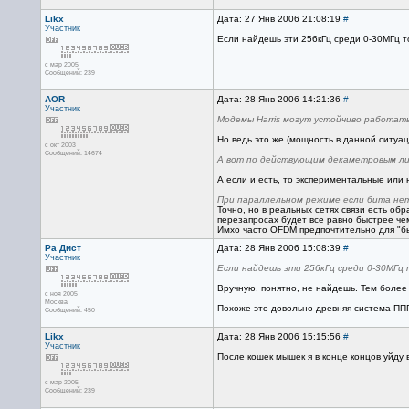
Likx
Дата: 27 Янв 2006 21:08:19
#
Участник
Если найдешь эти 256кГц среди 0-30МГц т
с мар 2005
Сообщений: 239
AOR
Дата: 28 Янв 2006 14:21:36
#
Участник
Модемы Harris могут устойчиво работать
Но ведь это же (мощность в данной ситуац
с окт 2003
Сообщений: 14674
А вот по действующим декаметровым лин
А если и есть, то экспериментальные или
При параллельном режиме если бита нет
Точно, но в реальных сетях связи есть об
перезапросах будет все равно быстрее чем
Имхо часто OFDM предпочтительно для "бы
Ра Дист
Дата: 28 Янв 2006 15:08:39
#
Участник
Если найдешь эти 256кГц среди 0-30МГц
Вручную, понятно, не найдешь. Тем более т
с ноя 2005
Москва
Похоже это довольно древняя система ППР
Сообщений: 450
Likx
Дата: 28 Янв 2006 15:15:56
#
Участник
После кошек мышек я в конце концов уйду в
с мар 2005
Сообщений: 239