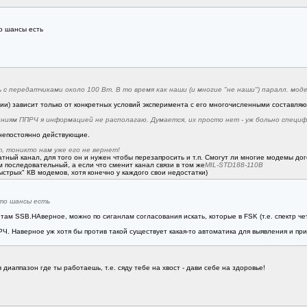
о шансы есть
 с передатчиками около 100 Вт. В то время как наши (и многие "не наши") паралл. мо
ии) зависит только от конкретных условий эксперимента с его многочисленными составляю
иям ППРЧ я информацией не располагаю. Думается, их просто нет - уж больно специф
 непостоянно действующие.
, тоникто нам уже его не вернет!
ратный канал, для того он и нужен чтобы перезапросить и т.п. Смогут ли многие модемы д
 последовательный, а если что сменит канал связи в том же
MIL-STD188-110B
стрых" КВ модемов, хотя конечно у каждого свои недостатки)
 то шансы есть
ам SSB.НАверное, можно по сиганлам согласования искать, которые в FSK (т.е. спектр четк
Ч. Наверное уж хотя бы против такой существует какая-то автоматика для выявления и пр
 диаппазон где ты работаешь, т.е. сяду тебе на хвост - дави себе на здоровье!