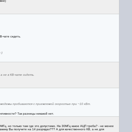
вне)
В-чате сидеть.
-)
а не в КВ-чате сидеть.
л. модемы пробиваются с приемлемой скоростью при ~10 кВт.
ктивности? Так разницы никакой нет.
МГц, но только там где это допустимо. На 30МГц какое АЦП треба? - не менее
амику Вы получите на 14 разрядах??? А для качественного КВ, а не для