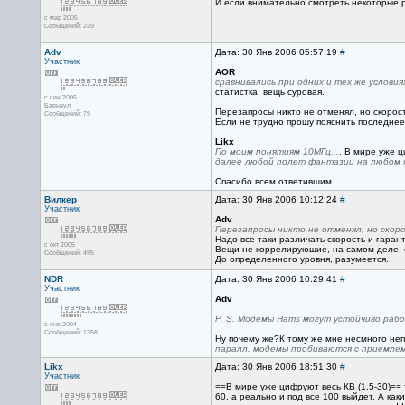
И если внимательно смотреть некоторые р
с мар 2005
Сообщений: 239
Adv
Дата: 30 Янв 2006 05:57:19
#
Участник
AOR
сравнивались при одних и тех же условия
статистка, вещь суровая.
с сен 2005
Барнаул
Перезапросы никто не отменял, но скорость
Сообщений: 79
Если не трудно прошу пояснить последнее 
Likx
По моим понятиям 10МГц...
. В мире уже ц
далее любой полет фантазии на любом я
Спасибо всем ответившим.
Вилкер
Дата: 30 Янв 2006 10:12:24
#
Участник
Adv
Перезапросы никто не отменял, но скоро
Надо все-таки различать скорость и гаран
с окт 2005
Вещи не коррелирующие, на самом деле, е
Сообщений: 495
До определенного уровня, разумеется.
NDR
Дата: 30 Янв 2006 10:29:41
#
Участник
Adv
P. S. Модемы Harris могут устойчиво ра
с янв 2004
Сообщений: 1358
Ну почему же?К тому же мне несмного не
паралл. модемы пробиваются с приемлем
Likx
Дата: 30 Янв 2006 18:51:30
#
Участник
==В мире уже цифруют весь КВ (1.5-30)==
60, а реально и под все 100 выйдет. А ка