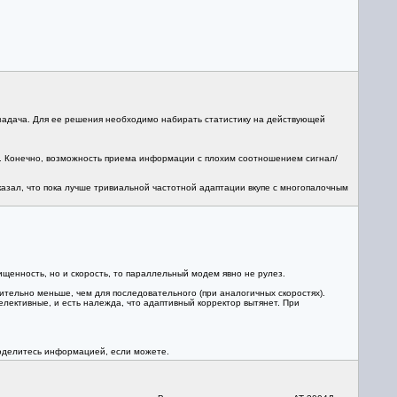
адача. Для ее решения необходимо набирать статистику на действующей
ое. Конечно, возможность приема информации с плохим соотношением сигнал/
казал, что пока лучше тривиальной частотной адаптации вкупе с многопалочным
ищенность, но и скорость, то параллельный модем явно не рулез.
ельно меньше, чем для последовательного (при аналогичных скоростях).
елективные, и есть належда, что адаптивный корректор вытянет. При
Поделитесь информацией, если можете.