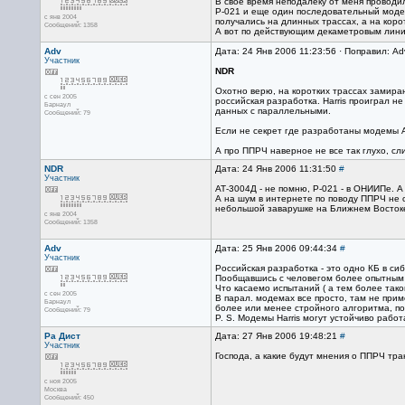
В свое время неподалеку от меня проводи
Р-021 и еще один последовательный модем
с янв 2004
получались на длинных трассах, а на кор
Сообщений: 1358
А вот по действующим декаметровым линия
Adv
Дата: 24 Янв 2006 11:23:56 · Поправил: A
Участник
NDR
Охотно верю, на коротких трассах замир
с сен 2005
российская разработка. Harris проиграл н
Барнаул
данных с параллельными.
Сообщений: 79
Если не секрет где разработаны модемы А
А про ППРЧ наверное не все так глухо, с
NDR
Дата: 24 Янв 2006 11:31:50
#
Участник
АТ-3004Д - не помню, Р-021 - в ОНИИПе. А
А на шум в интернете по поводу ППРЧ не 
небольшой заварушке на Ближнем Востоке
с янв 2004
Сообщений: 1358
Adv
Дата: 25 Янв 2006 09:44:34
#
Участник
Российская разработка - это одно КБ в с
Пообщавшись с человегом более опытным к
Что касаемо испытаний ( а тем более тако
с сен 2005
В парал. модемах все просто, там не прим
Барнаул
более или менее стройного алгоритма, по
Сообщений: 79
P. S. Модемы Harris могут устойчиво рабо
Ра Дист
Дата: 27 Янв 2006 19:48:21
#
Участник
Господа, а какие будут мнения о ППРЧ тран
с ноя 2005
Москва
Сообщений: 450