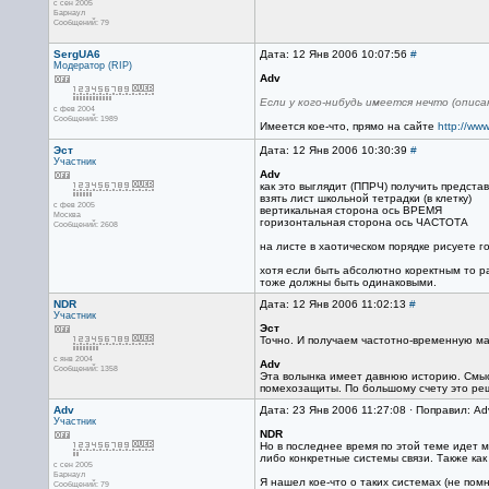
с сен 2005
Барнаул
Сообщений: 79
SergUA6
Дата: 12 Янв 2006 10:07:56
#
Модератор (RIP)
Adv
Если у кого-нибудь имеется нечто (опис
с фев 2004
Сообщений: 1989
Имеется кое-что, прямо на сайте
http://ww
Эст
Дата: 12 Янв 2006 10:30:39
#
Участник
Adv
как это выглядит (ППРЧ) получить представ
взять лист школьной тетрадки (в клетку)
с фев 2005
вертикальная сторона ось ВРЕМЯ
Москва
горизонтальная сторона ось ЧАСТОТА
Сообщений: 2608
на листе в хаотическом порядке рисуете г
хотя если быть абсолютно коректным то р
тоже должны быть одинаковыми.
NDR
Дата: 12 Янв 2006 11:02:13
#
Участник
Эст
Точно. И получаем частотно-временную м
с янв 2004
Adv
Сообщений: 1358
Эта волынка имеет давнюю историю. Смысл
помехозащиты. По большому счету это реш
Adv
Дата: 23 Янв 2006 11:27:08 · Поправил: A
Участник
NDR
Но в последнее время по этой теме идет м
либо конкретные системы связи. Также как 
с сен 2005
Барнаул
Я нашел кое-что о таких системах (не пом
Сообщений: 79