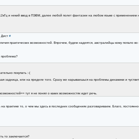
 512кГц и некий ввод в ПЭВМ, далее любой полет фантазии на любом языке с применением 
а Дист
#
наличия практических возможностей. Впрочем, будем надеятся, австралийцы кому попало в
с проблема?
тельно покупать :-(
ая задница, или на пределе того. Сразу же нарываешься на проблемы динамики и чуствите
возможностей== тут я не понял о каких возможностях идет речь.
на практике то, о чем мы здесь в последних сообщениях разговариваем. Благо, постоянн
сть то заключается?