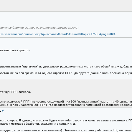
ания стандартов, записи сигналов или просто мысли)
w.radioscanner.ru/forum/index.php?action=vthread&forum=3&topic=17583&page=0#4
ление очень просто -
оризонтальные "кирпичики" из двух рядом расположенных клеток - это общий вид + добавля
асстояние по оси времени от одного кирпича ППРЧ до другого должно быть абслютно один
атрицу ППРЧ сигнала.
 классической ППРЧ примерно следующий - из 100 "пропрыганных" частот на 40 сигнал не
ение "в лоб". Адаптивная ППРЧ (где производится анализ помеховой обстановки) нескольк
dv
#
ного споров. Я думаю, что можно будет что-либо говорить о качестве связи в системах с П
насчет методов обработки, вхождения в связь и т. д.
ню адрес, но при желании можно выяснить). Оказывается, что они работают в КВ довольно 