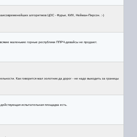
наисовременейших алгоритмов ЦОС - Фурье, КИХ, Нейман-Пирсон. :-)
о всякие маленькие горные республики ППРЧ-девайсы не продают.
льности. Как говорится мал золотник да дорог - не надо выходить за границы
о-действующая испытательная площадка есть.