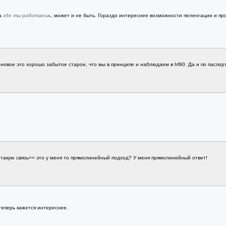
на
где ты работаешь
, может и не быть. Гораздо интереснее возможности пеленгации и пр
новое это хорошо забытое старое, что мы в принципе и наблюдаем в hf90. Да и по паспорт
ь такую связь== это у меня то прямолинейный подход? У меня прямолинейный ответ!
теперь кажется интереснее.