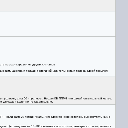
ете помехи-караули от других сигналов
аковым, ширина и толщина кирпичей (длительность и полоса одной посылки)
 пролезет, а на 60 - пролезет. Но для КВ ППРЧ - не самый оптимальный метод
о улучшает дело, но не кардинально.
ПРЧ, если самому попринимать. Я предлагаю (мне хотелось бы) обсудить какие-
давно (но медленные 10-100 скачков/с), при этом параметры их очень рознятся