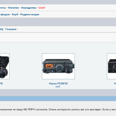
тоты
·
Копилка
·
Аэродромы
·
Live!
-форум
·
Клуб
·
Радиостанции
AQ
·
Галерея
·
7D
Yaesu FT-897D
Y
руб.
ранении по миру КВ ППРЧ сигналов. Очень интересно узнать как это выглядит. Если у ког