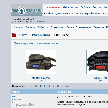
·
Наш магазин
·
Объявления
·
Рейтинг
·
Статьи
·
Час
·
Файлы
·
Диапазоны
·
Сигналы
·
Музей
·
Mods
·
LPD
На сайте: гостей - 48,
участников - 2 [
sidr-11
,
SPBOBL
]
·
Начало
·
Опросы
·
События
·
Статистика
·
Поиск
·
Регистрация
·
Правила
·
F
Форум
—›
Радиосигналы
—›
ППРЧ на КВ
Трансиверы
Yaesu
в нашем магазине
Yaesu FT-817ND
Yaesu FT-85
руб.
руб.
Страница:
»»
1
2
3
4
5
6
7
8
9
Автор
Сообщение
Adv
Дата: 12 Янв 2006 07:59:16
#
Участник
Много слышу в последнее время о распрост
мысли) буду благодарен.