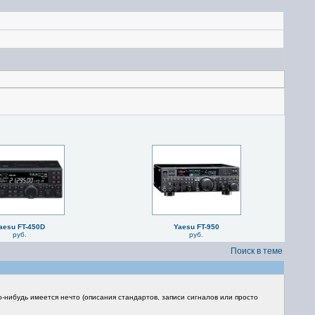
aesu FT-450D
Yaesu FT-950
руб.
руб.
Поиск в теме
о-нибудь имеется нечто (описания стандартов, записи сигналов или просто