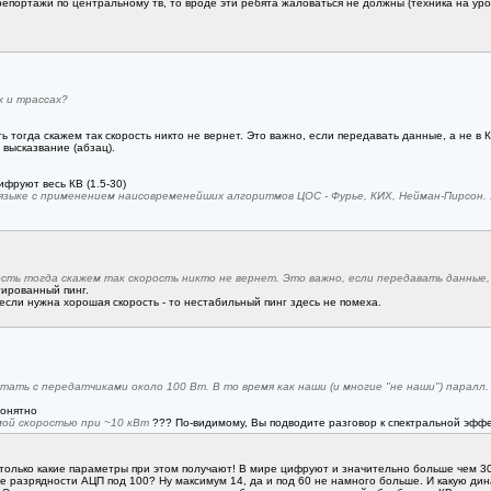
епортажи по центральному тв, то вроде эти ребята жаловаться не должны (техника на уро
х и трассах?
 тогда скажем так скорость никто не вернет. Это важно, если передавать данные, а не в К
высказвание (абзац).
ифруют весь КВ (1.5-30)
зыке с применением наисовременейших алгоритмов ЦОС - Фурье, КИХ, Нейман-Пирсон. :
сть тогда скажем так скорость никто не вернет. Это важно, если передавать данные, 
тированный пинг.
сли нужна хорошая скорость - то нестабильный пинг здесь не помеха.
ботать с передатчиками около 100 Вт. В то время как наши (и многие "не наши") парал
понятно
ой скоростью при ~10 кВт
??? По-видимому, Вы подводите разговор к спектральной эффе
 только какие параметры при этом получают! В мире цифруют и значительно больше чем 30
кие разрядности АЦП под 100? Ну максимум 14, да и под 60 не намного больше. И какую дин