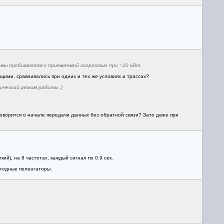
демы пробиваются с приемлемой скоростью при ~10 кВт.
щими, сравнивались при одних и тех же условиях и трассах?
ический режим работы :)
оговорится о начале передачи данных без обратной связи? Зато даже при
ий), на 8 частотах, каждый сигнал по 0.9 сек.
игодные пеленгаторы.