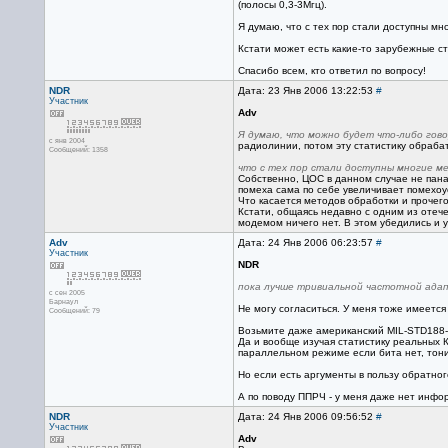
(полосы 0,3-3Мгц).
Я думаю, что с тех пор стали доступны мн
Кстати может есть какие-то зарубежные ста
Спасибо всем, кто ответил по вопросу!
NDR
Дата: 23 Янв 2006 13:22:53
#
Участник
Adv
Я думаю, что можно будет что-либо гово
с янв 2004
радиолинии, потом эту статистику обраба
Сообщений: 1358
что с тех пор стали доступны многие м
Собственно, ЦОС в данном случае не пана
помеха сама по себе увеличивает помехоус
Что касается методов обработки и прочего
Кстати, общаясь недавно с одним из отеч
модемом ничего нет. В этом убедились и у
Adv
Дата: 24 Янв 2006 06:23:57
#
Участник
NDR
пока лучше тривиальной частотной адап
с сен 2005
Барнаул
Не могу согласиться. У меня тоже имеется
Сообщений: 79
Возьмите даже американский MIL-STD188-1
Да и вообще изучая статистику реальных К
параллельном режиме если бита нет, тони
Но если есть аргументы в пользу обратного
А по поводу ППРЧ - у меня даже нет инфо
NDR
Дата: 24 Янв 2006 09:56:52
#
Участник
Adv