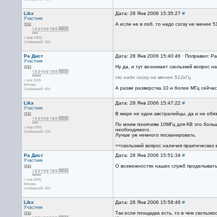
Likx
Дата: 28 Янв 2006 15:35:27
#
Участник
А если не в лоб, то надо соску не менее
с мар 2005
Сообщений: 239
Ра Дист
Дата: 28 Янв 2006 15:40:46 · Поправил: Р
Участник
Ну да, и тут возникает скользкий вопрос 
то надо соску не менее 512кГц
с ноя 2005
Москва
А разве разверстка 10 и более МГц сейча
Сообщений: 450
Likx
Дата: 28 Янв 2006 15:47:22
#
Участник
В мире не одни австралийцы, да и не обяза
По моим понятиям 10МГц для КВ это больш
с мар 2005
необходимого.
Сообщений: 239
Лучше уж немного посканировать.
==скользкий вопрос наличия практических 
Ра Дист
Дата: 28 Янв 2006 15:51:34
#
Участник
О возможностях наших служб проделывать 
с ноя 2005
Москва
Сообщений: 450
Likx
Дата: 28 Янв 2006 15:58:46
#
Участник
Так если площадка есть, то в чем скользко