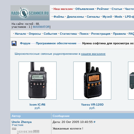
·
Наш магазин
·
Объявления
·
Рейтинг
·
Статьи
·
Част
·
Файлы
·
Диапазоны
·
Сигналы
·
Музей
·
Mods
·
LPD-
На сайте: гостей - 68,
участников - 1 [
MAXIMATOR
]
·
Начало
·
Опросы
·
События
·
Статистика
·
Поиск
·
Регистрация
·
Правила
·
FA
Форум
—›
Программное обеспечение
—›
Нужна софтина для просмотра о
Широкополосные связные радиоприемники в
нашем магазине
Icom IC-R6
Yaesu VR-120D
руб.
руб.
Автор
Сообщение
Uncle Zhenya
Дата: 20 Окт 2005 10:40:55
#
Участник
Уважаемые коллеги !