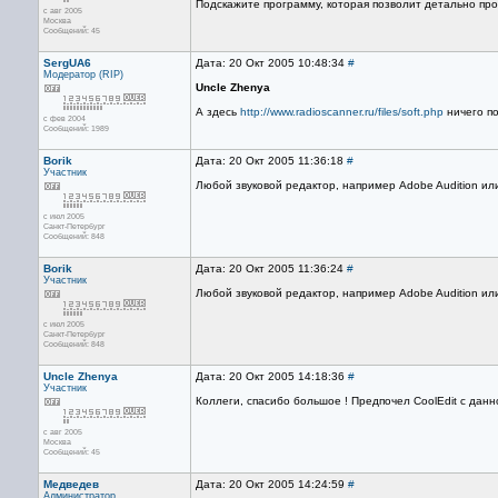
Подскажите программу, которая позволит детально про
с авг 2005
Москва
Сообщений: 45
SergUA6
Дата: 20 Окт 2005 10:48:34
#
Модератор (RIP)
Uncle Zhenya
А здесь
http://www.radioscanner.ru/files/soft.php
ничего п
с фев 2004
Сообщений: 1989
Borik
Дата: 20 Окт 2005 11:36:18
#
Участник
Любой звуковой редактор, например Adobe Audition или
с июл 2005
Санкт-Петербург
Сообщений: 848
Borik
Дата: 20 Окт 2005 11:36:24
#
Участник
Любой звуковой редактор, например Adobe Audition или
с июл 2005
Санкт-Петербург
Сообщений: 848
Uncle Zhenya
Дата: 20 Окт 2005 14:18:36
#
Участник
Коллеги, спасибо большое ! Предпочел CoolEdit с данн
с авг 2005
Москва
Сообщений: 45
Медведев
Дата: 20 Окт 2005 14:24:59
#
Администратор