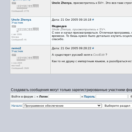
Uncle Zhenya
, присмотритесь к SV+. Это все-таки строг
Сообщений: 2778
Uncle Zhenya
Дата: 21 Окт 2005 09:16:18
#
Участник
Медведев
Uncle Zhenya, присмотритесь к SV+.
С нее и начал присматриваться. Отличная программа,
с авг 2005
времени. То бишь нужно было детально изучить осцил
Москва
спасибо.
Сообщений: 45
nemo2
Дата: 21 Окт 2005 09:28:22
#
Участник
А существует русский хелп к
CoolEdit
?
Как то не дружу с импортным языком, а разобраться е
с сен 2004
местный
Сообщений: 3589
Создавать сообщения могут только зарегистрированные участники фо
Войти в форум ::
» Логин
»
Пароль
Начало