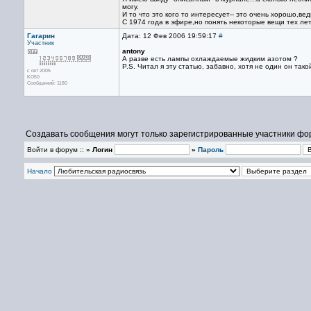
могу.
И то что это кого то интересует-- это очень хорошо,вед
С 1974 года в эфире,но понять некоторые вещи тех лет 
Гагарин
Дата: 12 Фев 2006 19:59:17
#
Участник
antony
А разве есть лампы охлаждаемые жидким азотом ?
P.S. Читал я эту статью, забавно, хотя не один он такой
с окт 2005
KO50
Сообщений: 1180
Создавать сообщения могут только зарегистрированные участники фо
Войти в форум ::
» Логин
»
Пароль
Начало