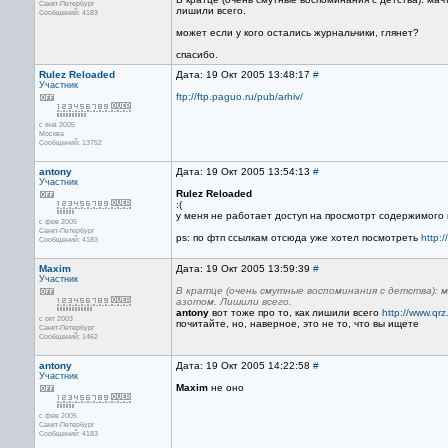
Санкт-Петербург
лишили всего.
Сообщений: 4183
может если у кого остались журнальчики, глянет?
спасибо.
Rulez Reloaded
Дата: 19 Окт 2005 13:48:17
#
Участник
ftp://ftp.paguo.ru/pub/arhiv/
с янв 2005
Москва
Сообщений: 13752
antony
Дата: 19 Окт 2005 13:54:13
#
Участник
Rulez Reloaded
:(
у меня не работает доступ на просмотрт содержимого к
с фев 2005
Санкт-Петербург
ps: по фтп ссылкам отсюда уже хотел посмотреть
http:/
Сообщений: 4183
Maxim
Дата: 19 Окт 2005 13:59:39
#
Участник
В кратце (очень смутные воспоминания с детства): 
азотом. Лишили всего.
antony
вот тоже про то, как лишили всего
http://www.qr
с окт 2003
почитайте, но, наверное, это не то, что вы ищете
Санкт-Петербург
Сообщений: 1462
antony
Дата: 19 Окт 2005 14:22:58
#
Участник
Maxim
не оно
с фев 2005
Санкт-Петербург
Сообщений: 4183