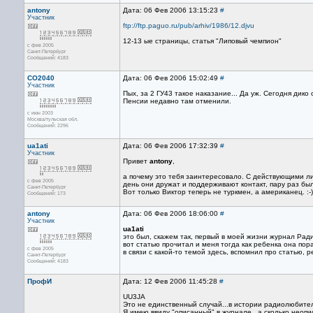
antony
Дата: 06 Фев 2006 13:15:23
#
Участник
ftp://ftp.paguo.ru/pub/arhiv/1986/12.djvu
12-13 ые страницы, статья "Липовый чемпион"
с фев 2005
Санкт-Петербург
Сообщений: 4183
CO2040
Дата: 06 Фев 2006 15:02:49
#
Участник
Пых, за 2 ГУ43 такое наказание... Да уж. Сегодня дико
Пенсии недавно там отменили.
с июн 2003
Москва/тульская обл.
Сообщений: 2296
ua1ati
Дата: 06 Фев 2006 17:32:39
#
Участник
Привет
antony
,
а почему это тебя заинтересовало. С действующими ли
с фев 2005
день они дружат и поддерживают контакт, пару раз был
Санкт-Петербург
Вот только Виктор теперь не туркмен, а американец. :-)
Сообщений: 173
antony
Дата: 06 Фев 2006 18:06:00
#
Участник
ua1ati
это был, скажем так, первый в моей жизни журнал Радио
вот статью прочитал и меня тогда как ребенка она пора
с фев 2005
в связи с какой-то темой здесь, вспомнил про статью, р
Санкт-Петербург
Сообщений: 4183
ПрофИ
Дата: 12 Фев 2006 11:45:28
#
UU3JA
Это не единственный случай...в истории радиолюбит
Я имею ввиду "описанный" в журнале...а сколько неопи