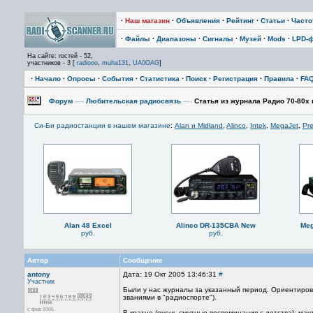
·
Наш магазин
·
Объявления
·
Рейтинг
·
Статьи
·
Част
·
Файлы
·
Диапазоны
·
Сигналы
·
Музей
·
Mods
·
LPD-
На сайте: гостей - 52,
участников - 3 [
radiooo
,
muha131
,
UA0OAG
]
·
Начало
·
Опросы
·
События
·
Статистика
·
Поиск
·
Регистрация
·
Правила
·
FA
Форум
—›
Любительская радиосвязь
—›
Статья из журнала Радио 70-80x 
Си-Би радиостанции в нашем магазине
:
Alan и Midland
,
Alinco
,
Intek
,
MegaJet
,
Pre
Alan 48 Excel
Alinco DR-135CBA New
Meg
руб.
руб.
Автор
Сообщение
antony
Дата: 19 Окт 2005 13:46:31
#
Участник
Были у нас журналы за указанный период. Ориентирово
званиями в "радиоспорте").
с фев 2005
В кратце (очень смутные воспоминания с детства): ма