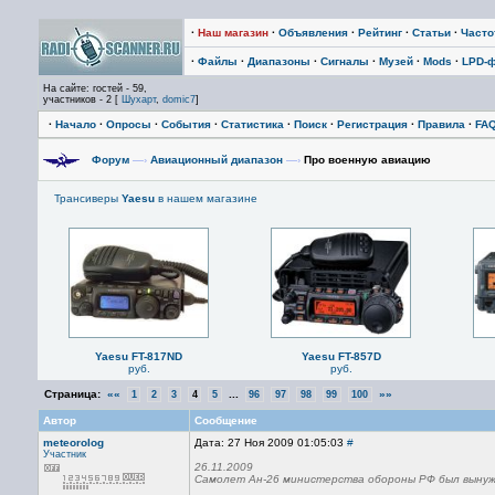
·
Наш магазин
·
Объявления
·
Рейтинг
·
Статьи
·
Част
·
Файлы
·
Диапазоны
·
Сигналы
·
Музей
·
Mods
·
LPD-
На сайте: гостей - 59,
участников - 2 [
Шухарт
,
domic7
]
·
Начало
·
Опросы
·
События
·
Статистика
·
Поиск
·
Регистрация
·
Правила
·
FA
Форум
—›
Авиационный диапазон
—›
Про военную авиацию
Трансиверы
Yaesu
в нашем магазине
Yaesu FT-817ND
Yaesu FT-857D
руб.
руб.
Страница:
««
...
»»
1
2
3
4
5
96
97
98
99
100
Автор
Сообщение
meteorolog
Дата: 27 Ноя 2009 01:05:03
#
Участник
26.11.2009
Самолет Ан-26 министерства обороны РФ был вынужд