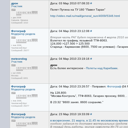
дрон
Дата: 03 Мар 2010 07:08:33
#
Участник
Полет Путина на ТУ 160 "Павел Таран"
http://video.mail.ru/mail/general_sun/4009/5346.html
с дек 2008
Харьков. Украина
Сообщений: 1010
Фотограф
Дата: 04 Мар 2010 23:12:08
#
Модератор раздела
Вторая часть РАГ будет перевезена 4 марта 2010 года
Взлетел по графику, позывной ТТФ-8063.
124,000 >127.500 > 125.500
с янв 2006
Старица - Карманово (6600, 7500 не успеваю) - Гагарин
Чкаловский-Круг
Сообщений: 25077
meteorolog
Дата: 04 Мар 2010 23:19:16
#
Участник
дрон
Есть более интересное -
Полеты над Карибами
.
с окт 2005
Москва
Сообщений: 6001
Фотограф
Дата: 04 Мар 2010 23:26:57 · Поправил:
Фотограф
(04 
Модератор раздела
На 128,800:
"Москва-Контроль", ТТФ-8063, Гагарин прохожу, 6600, 
с янв 2006
В 23:32 "8600 занял. 8600 сохраняю."
Чкаловский-Круг
Сообщений: 25077
Фотограф
Дата: 23 Мар 2010 19:33:09
#
Модератор раздела
в воскресение, 21 марта, в 11.45 по московскому врем
особого задания по доставке материальных средств 
В первый день работы, экипаж самолета Ил-76 из с