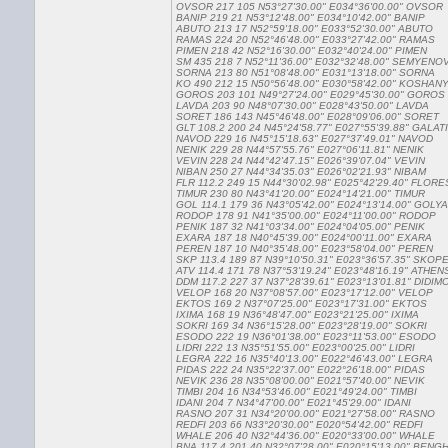
OVSOR 217 105 N53°27'30.00" E034°36'00.00" OVSOR
BANIP 219 21 N53°12'48.00" E034°10'42.00" BANIP
ABUTO 213 17 N52°59'18.00" E033°52'30.00" ABUTO
RAMAS 224 20 N52°46'48.00" E033°27'42.00" RAMAS
PIMEN 218 42 N52°16'30.00" E032°40'24.00" PIMEN
SM 435 218 7 N52°11'36.00" E032°32'48.00" SEMYENO
SORNA 213 80 N51°08'48.00" E031°13'18.00" SORNA
KO 490 212 15 N50°56'48.00" E030°58'42.00" KOSHAN
GOROS 203 101 N49°27'24.00" E029°45'30.00" GOROS
LAVDA 203 90 N48°07'30.00" E028°43'50.00" LAVDA
SORET 186 143 N45°46'48.00" E028°09'06.00" SORET
GLT 108.2 200 24 N45°24'58.77" E027°55'39.88" GALA
NAVOD 229 16 N45°15'18.63" E027°37'49.01" NAVOD
NENIK 229 28 N44°57'55.76" E027°06'11.81" NENIK
VEVIN 228 24 N44°42'47.15" E026°39'07.04" VEVIN
NIBAN 250 27 N44°34'35.03" E026°02'21.93" NIBAM
FLR 112.2 249 15 N44°30'02.98" E025°42'29.40" FLORE
TIMUR 230 80 N43°41'20.00" E024°14'21.00" TIMUR
GOL 114.1 179 36 N43°05'42.00" E024°13'14.00" GOLY
RODOP 178 91 N41°35'00.00" E024°11'00.00" RODOP
PENIK 187 32 N41°03'34.00" E024°04'05.00" PENIK
EXARA 187 18 N40°45'39.00" E024°00'11.00" EXARA
PEREN 187 10 N40°35'48.00" E023°58'04.00" PEREN
SKP 113.4 189 87 N39°10'50.31" E023°36'57.35" SKO
ATV 114.4 171 78 N37°53'19.24" E023°48'16.19" ATHEN
DDM 117.2 227 37 N37°28'39.61" E023°13'01.81" DIDIM
VELOP 168 20 N37°08'57.00" E023°17'12.00" VELOP
EKTOS 169 2 N37°07'25.00" E023°17'31.00" EKTOS
IXIMA 168 19 N36°48'47.00" E023°21'25.00" IXIMA
SOKRI 169 34 N36°15'28.00" E023°28'19.00" SOKRI
ESODO 222 19 N36°01'38.00" E023°11'53.00" ESODO
LIDRI 222 13 N35°51'55.00" E023°00'25.00" LIDRI
LEGRA 222 16 N35°40'13.00" E022°46'43.00" LEGRA
PIDAS 222 24 N35°22'37.00" E022°26'18.00" PIDAS
NEVIK 236 28 N35°08'00.00" E021°57'40.00" NEVIK
TIMBI 204 16 N34°53'46.00" E021°49'24.00" TIMBI
IDANI 204 7 N34°47'00.00" E021°45'29.00" IDANI
RASNO 207 31 N34°20'00.00" E021°27'58.00" RASNO
REDFI 203 66 N33°20'30.00" E020°54'42.00" REDFI
WHALE 206 40 N32°44'36.00" E020°33'00.00" WHALE
BNA 117.4 201 40 N32°07'28.00" E020°15'13.00" BENG