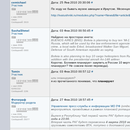
cemichael
Дата: 25 Янв 2010 20:30:06
#
Участник
По ходу не бывать музею авиации в Иркутске. Мезенце
http://ivatushniki.ru/modules.php?name=News&file=arti
с июн 2009
озеро
Сообщений: 3919
SashaShmel
Дата: 03 Фев 2010 00:50:45
#
Участник
Найдено на просторах инета:
BUENOS AIRES (BNS): Bolivia is planning to buy ten ‘Mi-17
Russia, which will be used by the law enforcement agencie
с фев 2006
crime, a local radio Erbol, broadcasted Walker San Miguel, 
Калининград
Defence of South American republic as saying.
Сообщений: 5900
Bolivia is also planning to buy 10 cargo helicopters from Ru
addition with the presidential aircraft An-148 airliner.
Коротко. Боливия планирует закупить в России 10 верт
планируют? Не совсем понял перевода).
Tomin
Дата: 03 Фев 2010 00:57:12
#
Участник
или планируют?
я из прочитанного понимаю, что
планируют
с июл 2006
50/90/150
Сообщений: 1196
Фотограф
Дата: 27 Фев 2010 18:57:45
#
Модератор раздела
Управление пресс-службы и информации МО РФ
(отде
мероприятия, проводимых в рамках плановой ротации
...
с янв 2006
Вылет в Республику Чад первой части РАГ будет ос
Чкаловский-Круг
года в 23:00.
Сообщений: 25077
Вторая часть РАГ будет перевезена
4 марта 2010 го
грузовыми самолетами ВТА, попутно с доставкой ра