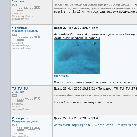
Участник
Частично учитывался опыт союзной Белоруссии…
- 
вероятному противнику уничтожать их меньшим сост
то в Египте. За 15 минут грохнули годовую продукцию 
с мар 2006
Московская область
Сообщений: 468
Фотограф
Дата: 27 Ноя 2009 20:24:48
#
Модератор раздела
Не люблю Сталина. Но в годы его руководства Авиаци
какие были воздушные парады !
с янв 2006
Чкаловский-Круг
Сообщений: 25077
Увеличить
Теперь однотипных самолётов еле-еле хватит только 
TU_TU_TU
Дата: 27 Ноя 2009 20:31:52 · Поправил: TU_TU_TU (27 
Участник
Теперь однотипных самолётов еле-еле хватит тольк
6 5
на 9 мая лететь некому и не начем
с июл 2003
Москва
Сообщений: 1697
Фотограф
Дата: 27 Ноя 2009 20:39:23
#
Модератор раздела
Из 65 тысяч офицеров в ВВС останется 38 тысяч, числ
с янв 2006
Чкаловский-Круг