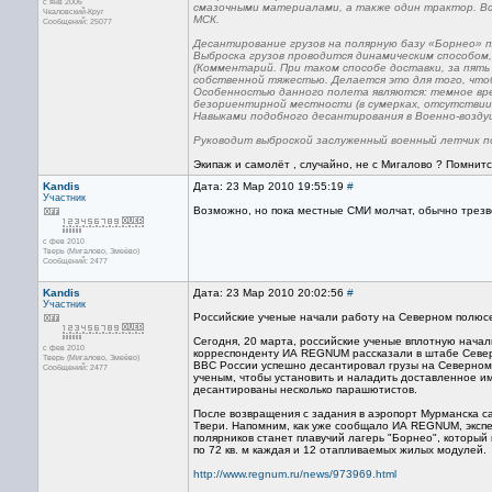
с янв 2006
смазочными материалами, а также один трактор. Все
Чкаловский-Круг
МСК.
Сообщений: 25077
Десантирование грузов на полярную базу «Борнео» п
Выброска грузов проводится динамическим способом
(Комментарий. При таком способе доставки, за пять
собственной тяжестью. Делается это для того, чтоб
Особенностью данного полета являются: темное врем
безориентирной местности (в сумерках, отсутствии
Навыками подобного десантирования в Военно-воздуш
Руководит выброской заслуженный военный летчик п
Экипаж и самолёт , случайно, не с Мигалово ? Помнитс
Kandis
Дата: 23 Мар 2010 19:55:19
#
Участник
Возможно, но пока местные СМИ молчат, обычно трезв
с фев 2010
Тверь (Мигалово, Змеёво)
Сообщений: 2477
Kandis
Дата: 23 Мар 2010 20:02:56
#
Участник
Российские ученые начали работу на Северном полюс
Сегодня, 20 марта, российские ученые вплотную нача
с фев 2010
корреспонденту ИА REGNUM рассказали в штабе Северн
Тверь (Мигалово, Змеёво)
ВВС России успешно десантировал грузы на Северном 
Сообщений: 2477
ученым, чтобы установить и наладить доставленное и
десантированы несколько парашютистов.
После возвращения с задания в аэропорт Мурманска с
Твери. Напомним, как уже сообщало ИА REGNUM, экспе
полярников станет плавучий лагерь "Борнео", который
по 72 кв. м каждая и 12 отапливаемых жилых модулей.
http://www.regnum.ru/news/973969.html