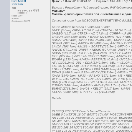
SPEAKER
Дата: 27 Фев 2010 20:44:51 · Поправил: SPEAKER (27 
Участник
Вылет в Республику Чад первой части РАГ будет осу
Маршрут :
Москва-Брянск-Черниговская обл.-Киев-Кишинёв и дале
с фев 2007
Арктика
Computed route from MOSCOW/SHEREMETYEVO (UUEE, UU)
Сообщений: 10278
Cruise altitude between FL330 and FL330
UUEE (0.0nm) -SID-> AR (20.7nm) -CTR07-> UM (28.7nm)
UMBEG (41.7nm) -CTR55-> WZ (67.8nm) -CORR4-> IP (99
OVSOR (204.5nm) -B901-> BANIP (225.6nm) -R22-> ABUT
RAMAS (262.4nm) -R22-> PIMEN (304.3nm) -UR22-> SM (
SORNA (390.9nm) -UR22-> KO (406.0nm) -UN181-> GORO
LAVDA (596.7nm) -UN181-> SORET (739.5nm) -UP740-> 
NAVOD (779.1nm) -UM987-> NENIK (807.4nm) -UM987-> V
NIBAN (859.3nm) -UL5-> FLR (874.2nm) -UP159-> TIMUR 
GOL (989.8nm) -UP159-> RODOP (1080.6nm) -UV63-> PE
EXARA (1130.6nm) -UV63-> PEREN (1140.6nm) -UV652->
ATV (1305.2nm) -UB1-> DDM (1342.5nm) -UB1-> VELOP (
EKTOS (1364.1nm) -UB1-> IXIMA (1383.0nm) -UB1-> SOK
ESODO (1435.9nm) -UP32-> LIDRI (1449.4nm) -UP32-> 
PIDAS (1489.8nm) -UP32-> NEVIK (1517.4nm) -UP33-> TI
IDANI (1540.6nm) -UP33-> RASNO (1571.3nm) -M1-> REDF
WHALE (1677.2nm) -M1-> BNA (1717.3nm) -W9-> MB (182
DHR (1928.2nm) -W9-> SEB (2164.3nm) -A403-> TAJAR (
TUMMO (2464.4nm) -UA403-> AMDIR (2641.7nm) -UA403-
BURAT (2768.5nm) -UA403-> KELOT (2917.3nm) -UA403-
KELAK (3080.7nm) -STAR-> FTTJ (3103.9nm)
Details:
--------------------------------------------------------------------------------
ID FREQ TRK DIST Coords Name/Remarks
UUEE 0 0 N55°58'18.00" E037°24'54.00" MOSCOW/S
AR 1080 264 21 N55°59'00.00" E036°48'00.00" BUZHA
UM 405 143 8 N55°52'00.00" E036°55'00.00" IVANOVS
UMBEG 169 13 N55°39'00.00" E036°56'30.00" UMBEG
WZ 230 168 26 N55°13'00.00" E037°00'00.00" KAMENK
IP 688 195 31 N54°44'00.00" E036°39'00.00" ZAKHARO