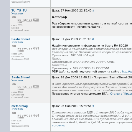
Сообщений: 25077
TU_TU_TU
Дата: 27 Ноя 2009 22:35:45
#
Участник
Фотограф
Раз убирают откровенные дрова то и летный состав по-
с июл 2003
же возможности "попилить бабло".
Москва
Сообщений: 1697
SashaShmel
Дата: 01 Дек 2009 23:21:45
#
Участник
Нашёл интересную информацию по борту RA-82026 :
Вид спора: О неисполнении обязательств по догово
Категория спора: Экономические споры по граждан
с фев 2006
Сумма иска: 182 560 404 руб.
Калининград
Истец
Сообщений: 5900
Организация: ЗАО АВИАКОМПАНИЯ ПОЛЕТ
Ответчик
Организация: МИНОБОРОНЫ РОССИИ
PDF файл со всей подноготной внизу на сайте :
http://
SashaShmel
Дата: 28 Дек 2009 18:48:11 · Поправил: SashaShmel (2
Участник
В ходе проведенных организационных мероприятий в 
также две авиабазы 2-го разряда в Пскове и Таганр
количества авиационных полков и соединений по все
с фев 2006
Подведение итогов командующим ВТА .
Статья в "Крас
Калининград
Сообщений: 5900
meteorolog
Дата: 25 Янв 2010 15:59:51
#
Участник
Транспортная авиация ВДВ с 1 января 2010 года пер
С начала этого года эскадрильи самолетов Ан-2 и А
ближайшее время в состав ВВС будет включена практ
с окт 2005
самолетов Ан-12, Ан-26 и Ту-134, которые осуществл
Москва
источник
Сообщений: 6001