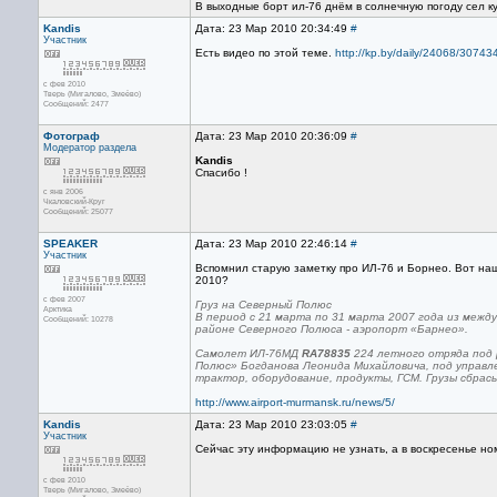
В выходные борт ил-76 днём в солнечную погоду сел к
Kandis
Дата: 23 Мар 2010 20:34:49
#
Участник
Есть видео по этой теме.
http://kp.by/daily/24068/307434
с фев 2010
Тверь (Мигалово, Змеёво)
Сообщений: 2477
Фотограф
Дата: 23 Мар 2010 20:36:09
#
Модератор раздела
Kandis
Спасибо !
с янв 2006
Чкаловский-Круг
Сообщений: 25077
SPEAKER
Дата: 23 Мар 2010 22:46:14
#
Участник
Вспомнил старую заметку про ИЛ-76 и Борнео. Вот наш
2010?
с фев 2007
Груз на Северный Полюс
Арктика
В период с 21 марта по 31 марта 2007 года из межд
Сообщений: 10278
районе Северного Полюса - аэропорт «Барнео».
Самолет ИЛ-76МД
RA78835
224 летного отряда под 
Полюс» Богданова Леонида Михайловича, под управле
трактор, оборудование, продукты, ГСМ. Грузы сбрас
http://www.airport-murmansk.ru/news/5/
Kandis
Дата: 23 Мар 2010 23:03:05
#
Участник
Сейчас эту информацию не узнать, а в воскресенье но
с фев 2010
Тверь (Мигалово, Змеёво)