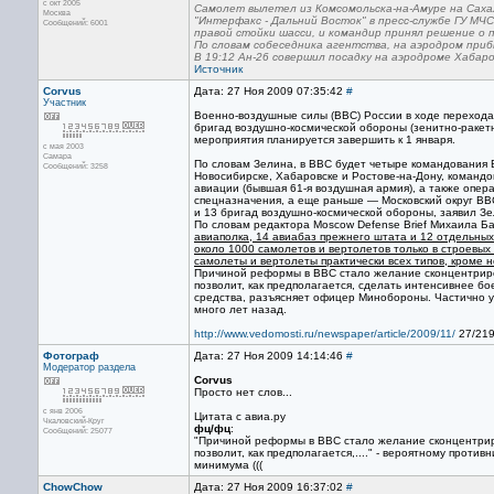
с окт 2005
Самолет вылетел из Комсомольска-на-Амуре на Сахал
Москва
"Интерфакс - Дальний Восток" в пресс-службе ГУ МЧ
Сообщений: 6001
правой стойки шасси, и командир принял решение о п
По словам собеседника агентства, на аэродром при
В 19:12 Ан-26 совершил посадку на аэродроме Хаба
Источник
Corvus
Дата: 27 Ноя 2009 07:35:42
#
Участник
Военно-воздушные силы (ВВС) России в ходе перехода 
бригад воздушно-космической обороны (зенитно-ракетн
мероприятия планируется завершить к 1 января.
с мая 2003
Самара
По словам Зелина, в ВВС будет четыре командования 
Сообщений: 3258
Новосибирске, Хабаровске и Ростове-на-Дону, команд
авиации (бывшая 61-я воздушная армия), а также опе
спецназначения, а еще раньше — Московский округ ВВ
и 13 бригад воздушно-космической обороны, заявил З
По словам редактора Moscow Defense Brief Михаила Ба
авиаполка, 14 авиабаз прежнего штата и 12 отдельных
около 1000 самолетов и вертолетов только в строевых
самолеты и вертолеты практически всех типов, кроме 
Причиной реформы в ВВС стало желание сконцентриро
позволит, как предполагается, сделать интенсивнее б
средства, разъясняет офицер Минобороны. Частично у
много лет назад.
http://www.vedomosti.ru/newspaper/article/2009/11/
27/21
Фотограф
Дата: 27 Ноя 2009 14:14:46
#
Модератор раздела
Corvus
Просто нет слов...
с янв 2006
Цитата с авиа.ру
Чкаловский-Круг
фц/фц
:
Сообщений: 25077
"Причиной реформы в ВВС стало желание сконцентрир
позволит, как предполагается,...." - вероятному прот
минимума (((
ChowChow
Дата: 27 Ноя 2009 16:37:02
#