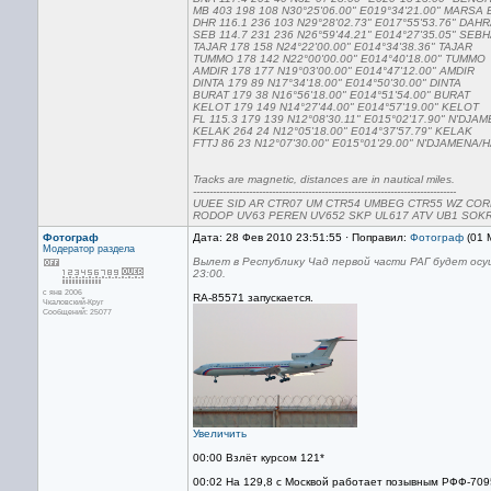
MB 403 198 108 N30°25'06.00" E019°34'21.00" MARSA
DHR 116.1 236 103 N29°28'02.73" E017°55'53.76" DAH
SEB 114.7 231 236 N26°59'44.21" E014°27'35.05" SEB
TAJAR 178 158 N24°22'00.00" E014°34'38.36" TAJAR
TUMMO 178 142 N22°00'00.00" E014°40'18.00" TUMMO
AMDIR 178 177 N19°03'00.00" E014°47'12.00" AMDIR
DINTA 179 89 N17°34'18.00" E014°50'30.00" DINTA
BURAT 179 38 N16°56'18.00" E014°51'54.00" BURAT
KELOT 179 149 N14°27'44.00" E014°57'19.00" KELOT
FL 115.3 179 139 N12°08'30.11" E015°02'17.90" N'DJA
KELAK 264 24 N12°05'18.00" E014°37'57.79" KELAK
FTTJ 86 23 N12°07'30.00" E015°01'29.00" N'DJAMEN
Tracks are magnetic, distances are in nautical miles.
--------------------------------------------------------------------------------
UUEE SID AR CTR07 UM CTR54 UMBEG CTR55 WZ CORR
RODOP UV63 PEREN UV652 SKP UL617 ATV UB1 SOKR
Фотограф
Дата: 28 Фев 2010 23:51:55 · Поправил:
Фотограф
(01 
Модератор раздела
Вылет в Республику Чад первой части РАГ будет осу
23:00.
с янв 2006
RA-85571 запускается.
Чкаловский-Круг
Сообщений: 25077
Увеличить
00:00 Взлёт курсом 121*
00:02 На 129,8 с Москвой работает позывным РФФ-709