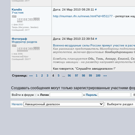
Сообщений: 2477
Kandis
Дата: 24 Мар 2010 08:28:11
#
Участник
http://murman.rfn.ru/rnews.html?id=851177
- репортаж над
с фев 2010
Тверь (Мигалово, Змеёво)
Сообщений: 2477
Фотограф
Дата: 24 Мар 2010 22:39:54
#
Модератор раздела
Военно-воздушные силы России примут участие в расч
Как рассказал представитель Минобороны подполков
вертолетов, включая фронтовые
бомбардировщики С
с янв 2006
Чкаловский-Круг
Бомбить планируется
Обь, Томь, Ангару, Енисей, Се
Сообщений: 25077
помощи авиации - на разведку направят вертолеты М
Как говорится, "Слушайте авиадиапазон !"
Страница:
««
...
»»
1
2
3
4
5
96
97
98
99
100
Создавать сообщения могут только зарегистрированные участники фо
Войти в форум ::
» Логин
»
Пароль
Начало