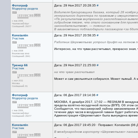
Фотограф
Дата: 29 Ноя 2017 20:28:35
#
Модератор раздела
Водителя буксировщика багажа, который 28 ноября 
генерального директора по правовым и имуществен
«По результатам внутреннего расследования выявле
с янв 2006
гибридном тягаче, что стало основанием для приня
Чкаловский-Круг
законодательством», — пояснил он.
Сообщений: 25077
В авиакомпании поблагодарили пассажиров «за бдит
Konstantin
Дата: 29 Ноя 2017 20:58:35
#
Участник
Работник Шереметьево устроил дрифт на летном п
Интересно, на что чувак рассчитывал, прекрасно зная,
с янв 2008
Внуковская зона
Сообщений: 2841
Тренер 66
Дата: 29 Ноя 2017 21:25:00
#
Участник
на что чувак рассчитывал
Может и сам увольняться собирался. Может пьяный. А 
с июл 2011
Москва
Сообщений: 81
Фотограф
Дата: 06 Дек 2017 19:14:36
#
Модератор раздела
МОСКВА, 6 декабря 2017, 17:02 — REGNUM В междунар
пределы взлётно-посадочной полосы (ВПП). Об этом се
Сообщается, что пассажирский лайнер авиакомпании Ai
с янв 2006
течение двух часов в воздушной гавани будет работать
Чкаловский-Круг
Администрация «Шереметьво» была вынуждена временн
Сообщений: 25077
Konstantin
Дата: 06 Дек 2017 19:45:20 · Поправил: Konstantin (06 
Участник
В международном аэропорту «Шереметьево» пассажир