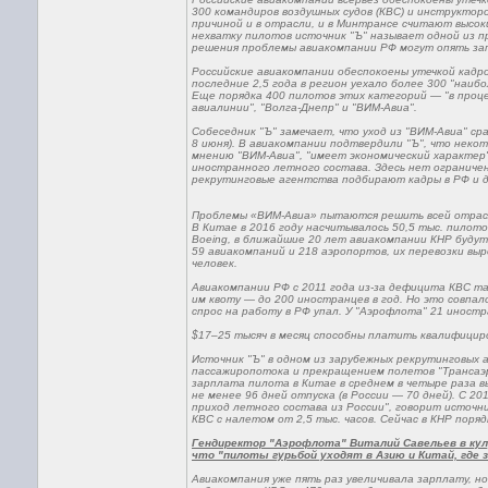
300 командиров воздушных судов (КВС) и инструкторо
причиной и в отрасли, и в Минтрансе считают высоки
нехватку пилотов источник "Ъ" называет одной из п
решения проблемы авиакомпании РФ могут опять за
Российские авиакомпании обеспокоены утечкой кадров
последние 2,5 года в регион уехало более 300 "наи
Еще порядка 400 пилотов этих категорий — "в проце
авиалинии", "Волга-Днепр" и "ВИМ-Авиа".
Собеседник "Ъ" замечает, что уход из "ВИМ-Авиа" ср
8 июня). В авиакомпании подтвердили "Ъ", что неко
мнению "ВИМ-Авиа", "имеет экономический характер
иностранного летного состава. Здесь нет ограничен
рекрутинговые агентства подбирают кадры в РФ и д
Проблемы «ВИМ-Авиа» пытаются решить всей отра
В Китае в 2016 году насчитывалось 50,5 тыс. пилотов
Boeing, в ближайшие 20 лет авиакомпании КНР будут 
59 авиакомпаний и 218 аэропортов, их перевозки выр
человек.
Авиакомпании РФ с 2011 года из-за дефицита КВС та
им квоту — до 200 иностранцев в год. Но это совпало
спрос на работу в РФ упал. У "Аэрофлота" 21 иностр
$17–25 тысяч в месяц способны платить квалифици
Источник "Ъ" в одном из зарубежных рекрутинговых 
пассажиропотока и прекращением полетов "Трансаэро"
зарплата пилота в Китае в среднем в четыре раза вы
не менее 96 дней отпуска (в России — 70 дней). С 
приход летного состава из России", говорит источн
КВС с налетом от 2,5 тыс. часов. Сейчас в КНР поря
Гендиректор "Аэрофлота" Виталий Савельев в кулу
что "пилоты гурьбой уходят в Азию и Китай, где 
Авиакомпания уже пять раз увеличивала зарплату, н