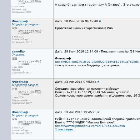
А самолёт загнали к терминалу А (бизнес) . Это в сам
с фев 2006
Калининград
Сообщений: 5900
Фотограф
Дата: 28 Июл 2016 06:42:48
#
Модератор раздела
Провожают наших спортсменов в Рио.
с янв 2006
Чкаловский-Круг
Сообщений: 25077
ramelito
Дата: 28 Июл 2016 12:34:09 · Поправил: ramelito (28 И
Участник
Фотограф
https://fr24.com/2016-07-28/05:22/24x/AFL7150/a7c2cd9
сию приземлились в Мадриде, дозаправка
с авг 2011
Москва
Сообщений: 3841
Фотограф
Дата: 23 Авг 2016 07:53:44
#
Модератор раздела
Сегодня наша сборная прилетит в Москву.
Рейс SU-7151. Б-777 VQ-BUB "Михаил Булгаков".
Ориентировочное время прибытия в Шереметьево 19-3
с янв 2006
Чкаловский-Круг
Сообщений: 25077
Фотограф
Дата: 23 Авг 2016 19:45:28
#
Модератор раздела
Рейс SU-7151 с нашей Олимпийской сборной приближае
Boeing 777-3M0(ER) "Михаил Булгаков"
https://www.flightradar24.com/AFL7151/ac42c96
с янв 2006
Трансляция.
Чкаловский-Круг
Сообщений: 25077