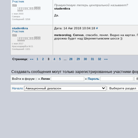
Участник
Правую/левую теперь центральной называют?
studentkra
с мая 2003
Да.
Самара
Сообщений: 3258
studentkra
Дата: 14 Авг 2018 10:04:18
#
Участник
meteorolog
,
Corvus
, спасибо, понял. Видно на картах
дорожка будет над Шереметьевским шоссе ))
с мая 2017
Красноармейск М.О.
Сообщений: 1321
Страница:
««
...
»»
1
2
3
4
5
28
29
30
31
32
Создавать сообщения могут только зарегистрированные участники фо
Войти в форум ::
» Логин
»
Пароль
Начало