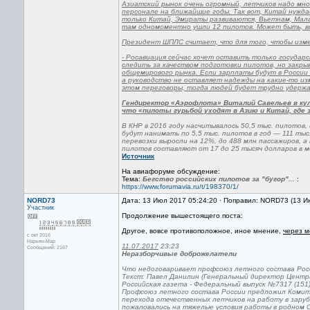
Азиатский рынок очень огромный, летчиков надо мно
персонале на ближайшие годы. Так вот, Китай нуждае
только Китай, Эмираты развиваются, Вьетнам, Мала
там одномоментно ушли 12 пилотов. Может быть, в
Президент ШПЛС считает, что для того, чтобы изм
- Росавиация сейчас хочет оставить только государ
следить за качеством подготовки пилотов, но закры
общемирового рынка. Если зарплаты будут в России 
а руководство не оставляет надежды на какие-то из
этом переговоры, тогда людей будет трудно удержат
Гендиректор «Аэрофлота» Виталий Савельев в кул
что «пилоты гурьбой уходят в Азию и Китай, где 
В КНР в 2016 году насчитывалось 50,5 тыс. пилотов,
будут нанимать по 5,5 тыс. пилотов в год — 111 тыс.
перевозки выросли на 12%, до 488 млн пассажиров, 
пилотов составляют от 17 до 25 тысяч долларов в м
Источник
На авиафоруме обсуждение:
Тема:
Бегство российских пилотов за "бугор"...
:
https://www.forumavia.ru/t/198370/1/
NORD73
Дата: 13 Июл 2017 05:24:20 · Поправил: NORD73 (13 И
Участник
Продолжение вышестоящего поста:
Другое, вовсе противоположное, иное мнение,
через м
с окт 2016
Нарьян-Мар
11.07.2017
23:23
Сообщений: 2167
Неразборчивые доброжелатели
Что недоговаривает профсоюз летного состава Рос
Текст: Павел Данилин (Генеральный директор Центр
Российская газета - Федеральный выпуск №7317 (151
Профсоюз летного состава России предложил Комите
перехода отечественных летчиков на работу в зару
пожаловались на тяжелые условия работы в родном 