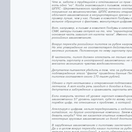
Что ж, забота о трудящихся и отстаивание их прав 
есть одно "но". Когда знакомишься с письмом, неволь
ШПЛС - Шереметьевского профсоюза летного состава
покушение на мошенничество. ШПЛС всячески старае
обличает авиакомпанию в несуществующих грехах и п
пример лучше, чем у нас. Письмо в комитет Госдумы
вольное обращение с фактами, манипуляция цифрами
Вот, например, в письме в комитет Госдумы в качес
СМИ, авторы письма сетуют на то, что "гарантиров
основная часть зависит от налета часов". Именно т
российских авиакомпаниях.
Вокруг переезда российских пилотов за рубеж нагр
Но это утверждение не соответствует действитель
жестких условиях. Положенную по нему зарплату пр
В частности, пилот должен отлетать не только все
получать зарплату в иностранной авиакомпании не п
внезапно возникшего чувства вседозволенности.
Депутатов пытаются убедить в том, что за рубежом 
подтверждение этого "факта" приведены данные Пен
пилотов составляет около 170 тысяч рублей.
Однако и тут нестыковка и откровенная подтасовка 
летчиков. А вот когда речь заходит о доходах в Ази
депутатов в заблуждение и сравнивать зарплаты вт
Если говорить честно об уровне зарплат командиров
авиакомпании S7 уровень зарплат, судя по всему, с
порядок цифр, то отношение к проблеме, о которой и
Апеллируя к цифрам, нельзя передергивать и недогов
китайские, ни другие иностранные компании. Зачем в
девать некуда? Что же касается опытных командиров
некоторых грузовых авиакомпаниях их доход достига
В зарубежных авиакомпаниях с пилотами заключают 
Да и в целом вокруг переезда наших пилотов за ру
четыре раза выше российской, а число обязательных 