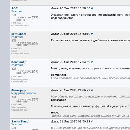
AOR
Дата: 20 Янв 2015 15:58:56
#
Участник
Ужасная хронология с точки зрения оперативности, по
издевательство.
с окт 2003
Сообщений: 14674
cemichael
Дата: 20 Янв 2015 16:53:19
#
Участник
Если пассажиры не завалят судебными исками авиакомп
с июн 2009
озеро
Сообщений: 3919
Konstantin
Дата: 20 Янв 2015 17:04:59
#
Участник
Мне одному вспомнилась история с мужиком, прилетевш
cemichael
с янв 2008
Если пассажиры не завалят судебными исками авиак
Внуковская зона
Сообщений: 2841
Фотограф
Дата: 20 Янв 2015 21:06:29
#
Модератор раздела
Мне одному вспомнилась история с мужиком, прилете
Konstantin
с янв 2006
Я почему-то вспомнил катастрофу Ту-204 в декабре 2012
Чкаловский-Круг
Сообщений: 25077
undo
:
"Вятка" говорит: "машина аэродромного тушения на р
SashaShmel
Дата: 21 Янв 2015 01:50:18
#
Участник
В 19:10 медперсонал терминала C в защитных костю