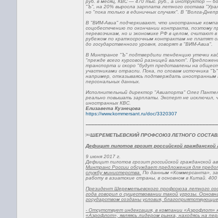
руб. в месяц, КВС — 470 тыс. руб., а инструктор — 
"Ъ", на 20% выросла зарплата летного состава "Ура
но "пока только в единичных случаях". В "Волга-Днеп
В "ВИМ-Авиа" подчеркивают, что иностранные компа
соцобеспечению по окончании контракта, поэтому п
перевозчикам, но и экономике РФ в целом, считают в
рубежом по краткосрочным контрактам не платят от
до государственного уровня, говорят в "ВИМ-Авиа".
В Минтрансе "Ъ" подтвердили тенденцию утечки кадр
"прежде всего курсовой разницей валют". Предложе
транспорта и скоро "будут представлены на общест
участниками отрасли. Пока, по словам источника "
например, отказываясь подтверждать иностранным к
персональных данных.
Исполнительный директор "Авиапорта" Олег Пантел
реально повышать зарплаты. Эксперт не исключил,
иностранных КВС.
Елизавета Кузнецова
https://www.kommersant.ru/doc/3320307
------------------------------------------------------------------------------------------
￼
ШЕРЕМЕТЬЕВСКИЙ ПРОФСОЮЗ ЛЕТНОГО СОСТАВА
Дефицит пилотов грозит российской гражданской 
9 июня 2017 г.
Дефицит пилотов грозит российской гражданской а
Минтранс России обсуждает предложения для предот
службу министерства.
По данным «Коммерсанта», за 
работу в азиатские страны, в основном в Китай. 400
Президент Шереметьевского профсоюза летного сос
года говорил о существовании такой угрозы. Основн
государством созданы условия, благоприятствующие
- Отсутствует индексация, в компании «Аэрофлот» 
«Аэрофлот», являясь лидером рынка, находясь на пер