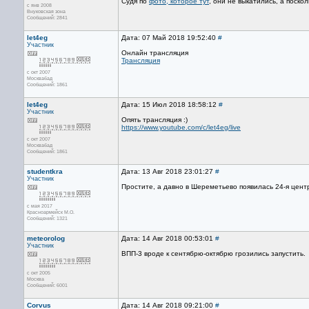
Судя по
фото, которое тут
, они не выкатились, а поско
с янв 2008
Внуковская зона
Сообщений: 2841
let4eg
Дата: 07 Май 2018 19:52:40
#
Участник
Онлайн трансляция
Трансляция
с окт 2007
Москвабад
Сообщений: 1861
let4eg
Дата: 15 Июл 2018 18:58:12
#
Участник
Опять трансляция :)
https://www.youtube.com/c/let4eg/live
с окт 2007
Москвабад
Сообщений: 1861
studentkra
Дата: 13 Авг 2018 23:01:27
#
Участник
Простите, а давно в Шереметьево появилась 24-я цент
с мая 2017
Красноармейск М.О.
Сообщений: 1321
meteorolog
Дата: 14 Авг 2018 00:53:01
#
Участник
ВПП-3 вроде к сентябрю-октябрю грозились запустить.
с окт 2005
Москва
Сообщений: 6001
Corvus
Дата: 14 Авг 2018 09:21:00
#