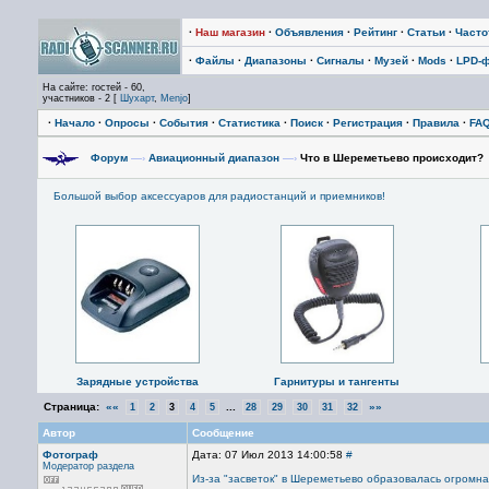
·
Наш магазин
·
Объявления
·
Рейтинг
·
Статьи
·
Част
·
Файлы
·
Диапазоны
·
Сигналы
·
Музей
·
Mods
·
LPD-
На сайте: гостей - 60,
участников - 2 [
Шухарт
,
Menjo
]
·
Начало
·
Опросы
·
События
·
Статистика
·
Поиск
·
Регистрация
·
Правила
·
FA
Форум
—›
Авиационный диапазон
—›
Что в Шереметьево происходит?
Большой выбор аксессуаров для радиостанций и приемников!
Зарядные устройства
Гарнитуры и тангенты
Страница:
««
...
»»
1
2
3
4
5
28
29
30
31
32
Автор
Сообщение
Фотограф
Дата: 07 Июл 2013 14:00:58
#
Модератор раздела
Из-за "засветок" в Шереметьево образовалась огромна