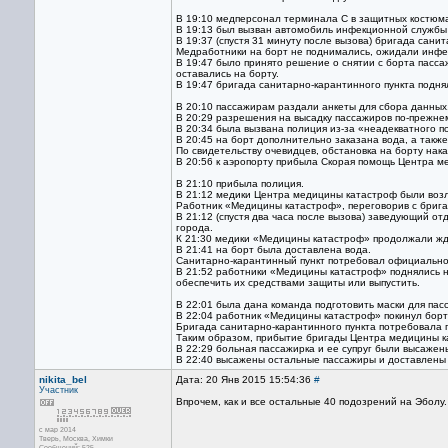
В 19:10 медперсонал терминала C в защитных костюма
В 19:13 был вызван автомобиль инфекционной службы 
В 19:37 (спустя 31 минуту после вызова) бригада сани
Медработники на борт не поднимались, ожидали инфе
В 19:47 было принято решение о снятии с борта пасс
оставались на борту.
В 19:47 бригада санитарно-карантинного пункта подня
В 20:10 пассажирам раздали анкеты для сбора данных
В 20:29 разрешения на высадку пассажиров по-прежне
В 20:34 была вызвана полиция из-за «неадекватного п
В 20:45 на борт дополнительно заказана вода, а такж
По свидетельству очевидцев, обстановка на борту нака
В 20:56 к аэропорту прибыла Скорая помощь Центра м
В 21:10 прибыла полиция.
В 21:12 медики Центра медицины катастроф были воз
Работник «Медицины катастроф», переговорив с брига
В 21:12 (спустя два часа после вызова) заведующий 
города.
К 21:30 медики «Медицины катастроф» продолжали жда
В 21:41 на борт была доставлена вода.
Санитарно-карантинный пункт потребовал официально
В 21:52 работники «Медицины катастроф» поднялись н
обеспечить их средствами защиты или выпустить.
В 22:01 была дана команда подготовить маски для пас
В 22:04 работник «Медицины катастроф» покинул борт
Бригада санитарно-карантинного пункта потребовала 
Таким образом, прибытие бригады Центра медицины кат
В 22:29 больная пассажирка и ее супруг были высаже
В 22:40 высажены остальные пассажиры и доставлены
nikita_bel
Дата: 20 Янв 2015 15:54:36
#
Участник
Впрочем, как и все остальные 40 подозрений на Эболу.
с мар 2014
Тверь, Москва, Химки
Сообщений: 525