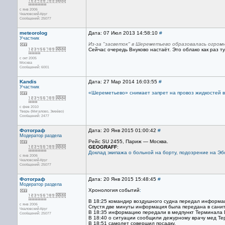
с янв 2006
Чкаловский-Круг
Сообщений: 25077
meteorolog
Дата: 07 Июл 2013 14:58:10
#
Участник
Из-за "засветок" в Шереметьево образовалась огромн
Сейчас очередь Внуково настаёт. Это облако как раз т
с окт 2005
Москва
Сообщений: 6001
Kandis
Дата: 27 Мар 2014 16:03:55
#
Участник
«Шереметьево» снимает запрет на провоз жидкостей 
с фев 2010
Тверь (Мигалово, Змеёво)
Сообщений: 2477
Фотограф
Дата: 20 Янв 2015 01:00:42
#
Модератор раздела
Рейс SU 2455, Париж — Москва.
GEOGRAFF
:
Доклад экипажа о больной на борту, подозрение на Эб
с янв 2006
Чкаловский-Круг
Сообщений: 25077
Фотограф
Дата: 20 Янв 2015 15:48:45
#
Модератор раздела
Хронология событий
:
В 18:25 командир воздушного судна передал информац
с янв 2006
Спустя две минуты информация была передана в сани
Чкаловский-Круг
В 18:35 информацию передали в медпункт Терминала 
Сообщений: 25077
В 18:40 о ситуации сообщили дежурному врачу мед Те
В 18:51 самолет совершил посадку.