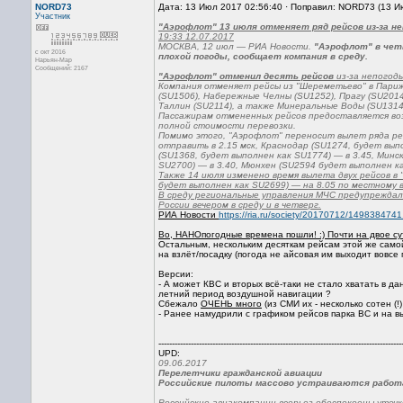
NORD73
Дата: 13 Июл 2017 02:56:40 · Поправил: NORD73 (13 И
Участник
"Аэрофлот" 13 июля отменяет ряд рейсов из-за н
19:33 12.07.2017
МОСКВА, 12 июл — РИА Новости.
"Аэрофлот" в четв
с окт 2016
плохой погоды, сообщает компания в среду.
Нарьян-Мар
Сообщений: 2167
"Аэрофлот" отменил десять рейсов
из-за непогоды
Компания отменяет рейсы из "Шереметьево" в Париж (
(SU1506), Набережные Челны (SU1252), Прагу (SU2014
Таллин (SU2114), а также Минеральные Воды (SU1314
Пассажирам отмененных рейсов предоставляется во
полной стоимости перевозки.
Помимо этого, "Аэрофлот" переносит вылет ряда рей
отправить в 2.15 мск, Краснодар (SU1274, будет вып
(SU1368, будет выполнен как SU1774) — в 3.45, Минс
SU2700) — в 3.40, Мюнхен (SU2594 будет выполнен ка
Также 14 июля изменено время вылета двух рейсов в
будет выполнен как SU2699) — на 8.05 по местному 
В среду региональные управления МЧС предупреждали
России вечером в среду и в четверг.
РИА Новости
https://ria.ru/society/20170712/1498384741
Во, НАНОпогодные времена пошли! :) Почти на двое сут
Остальным, нескольким десяткам рейсам этой же само
на взлёт/посадку (погода не айсовая им выходит вовс
Версии:
- А может КВС и вторых всё-таки не стало хватать в да
летний период воздушной навигации ?
Сбежало
ОЧЕНЬ много
(из СМИ их - несколько сотен (!
- Ранее намудрили с графиком рейсов парка ВС и на в
------------------------------------------------------------------------------------------
UPD:
09.06.2017
Перелетчики гражданской авиации
Российские пилоты массово устраиваются работа
Российские авиакомпании всерьез обеспокоены утечко