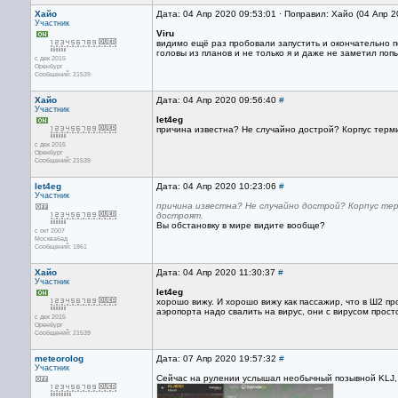
Хайо
Дата: 04 Апр 2020 09:53:01 · Поправил: Хайо (04 Апр 
Участник
Viru
видимо ещё раз пробовали запустить и окончательно по
головы из планов и не только я и даже не заметил поп
с дек 2015
Оренбург
Сообщений: 21539
Хайо
Дата: 04 Апр 2020 09:56:40
#
Участник
let4eg
причина известна? Не случайно дострой? Корпус термин
с дек 2015
Оренбург
Сообщений: 21539
let4eg
Дата: 04 Апр 2020 10:23:06
#
Участник
причина известна? Не случайно дострой? Корпус тер
достроят.
Вы обстановку в мире видите вообще?
с окт 2007
Москвабад
Сообщений: 1861
Хайо
Дата: 04 Апр 2020 11:30:37
#
Участник
let4eg
хорошо вижу. И хорошо вижу как пассажир, что в Ш2 п
аэропорта надо свалить на вирус, они с вирусом прост
с дек 2015
Оренбург
Сообщений: 21539
meteorolog
Дата: 07 Апр 2020 19:57:32
#
Участник
Сейчас на рулении услышал необычный позывной KLJ,