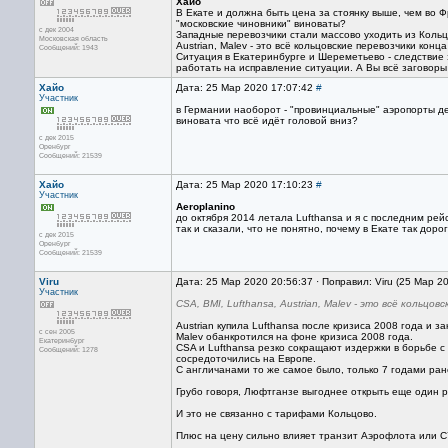
Хайо
В Екате и должна быть цена за стоянку выше, чем во Ф
"московские чиновники" виноваты?
с дек 2004
Западные перевозчики стали массово уходить из Кольц
Московская область
Austrian, Malev - это всё кольцовские перевозчики конц
Сообщений: 1943
Ситуация в Екатеринбурге и Шереметьево - следствие 
работать на исправление ситуации. А Вы всё заговоры
Хайо
Дата: 25 Мар 2020 17:07:42
#
Участник
в Германии наоборот - "провинциальные" аэропорты д
виновата что всё идёт головой вниз?
с дек 2015
Оренбург
Сообщений: 21539
Хайо
Дата: 25 Мар 2020 17:10:23
#
Участник
Aeroplanino
до октября 2014 летала Lufthansa и я с последним рей
так и сказали, что не понятно, почему в Екате так дор
с дек 2015
Оренбург
Сообщений: 21539
Viru
Дата: 25 Мар 2020 20:56:37 · Поправил: Viru (25 Мар 2
Участник
CSA, BMI, Lufthansa, Austrian, Malev - это всё кольцо
Austrian купила Lufthansa после кризиса 2008 года и за
с сен 2005
Malev обанкротился на фоне кризиса 2008 года.
Екатеринбург
CSA и Lufthansa резко сокращают издержки в борьбе 
Сообщений: 1278
сосредоточились на Европе.
С англичанами то же самое было, только 7 годами ранее
Грубо говоря, Люфтганзе выгоднее открыть еще один р
И это не связанно с тарифами Кольцово.
Плюс на цену сильно влияет транзит Аэрофлота или С7