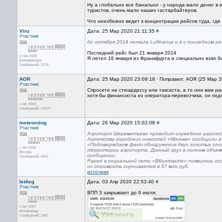
Ну а глобально все банально - у народа мало денег в 
туристов, очень мало наших гастарбайтеров.
Что неизбежно ведет к концентрации рейсов туда, где 
Viru
Дата: 25 Мар 2020 21:11:35
#
Участник
до октября 2014 летала Lufthansa и я с последним р
Последний рейс был 21 января 2014
с сен 2005
Я летел 16 января из Франкфурта и специально взял б
Екатеринбург
Сообщений: 1278
AOR
Дата: 25 Мар 2020 23:09:18 · Поправил: AOR (25 Мар 2
Участник
Спросите не стюардессу или таксиста, а то они вам ра
хотя бы финансиста из оператора-перевозчика, он подт
с окт 2003
Сообщений: 14675
meteorolog
Дата: 26 Мар 2020 15:02:08
#
Участник
Аэропорт Шереметьево проводит служебное расследо
Агентству городских новостей «Москва» сообщили в
«Подтверждаем факт обнаружения двух золотых сли
с окт 2005
территории аэропорта. Данный груз в полном объеме
Москва
сообщении.
Сообщений: 6001
Ранее в социальной сети «ВКонтакте» появилось со
их стоимость оценивается в 57 млн руб.
источник
let4eg
Дата: 03 Апр 2020 22:53:40
#
Участник
ВПП 3 закрывают до 6 июля.
с окт 2007
Москвабад
Сообщений: 1861