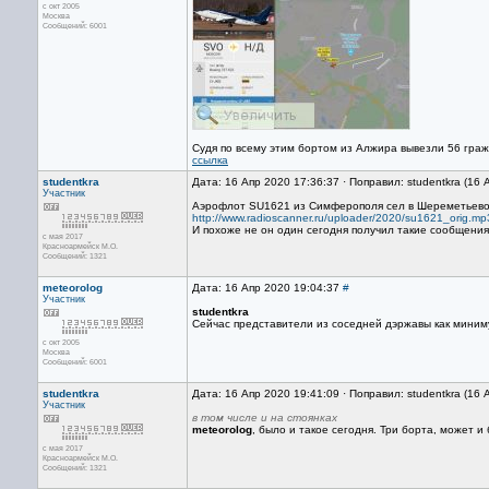
с окт 2005
Москва
Сообщений: 6001
Судя по всему этим бортом из Алжира вывезли 56 гра
ссылка
studentkra
Дата: 16 Апр 2020 17:36:37 · Поправил: studentkra (16
Участник
Аэрофлот SU1621 из Симферополя сел в Шереметьево 
http://www.radioscanner.ru/uploader/2020/su1621_orig.mp
И похоже не он один сегодня получил такие сообщения
с мая 2017
Красноармейск М.О.
Сообщений: 1321
meteorolog
Дата: 16 Апр 2020 19:04:37
#
Участник
studentkra
Сейчас представители из соседней дэржавы как миниму
с окт 2005
Москва
Сообщений: 6001
studentkra
Дата: 16 Апр 2020 19:41:09 · Поправил: studentkra (16
Участник
в том числе и на стоянках
meteorolog
, было и такое сегодня. Три борта, может и
с мая 2017
Красноармейск М.О.
Сообщений: 1321