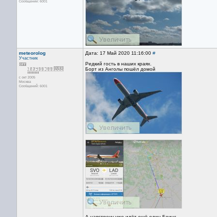
Сообщений: 6001
meteorolog
Дата: 17 Май 2020 11:16:00
#
Участник
Редкий гость в наших краях.
Борт из Анголы пошёл домой
с окт 2005
Москва
Сообщений: 6001
А навстречу уже идёт ещё один Боинг