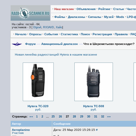
·
Наш магазин
·
Объявления
·
Рейтинг
·
Статьи
·
Част
·
Файлы
·
Диапазоны
·
Сигналы
·
Музей
·
Mods
·
LPD-
На сайте: гостей - 64,
участников - 3 [
Elgra4
,
RX3AVD
,
Хайо
]
·
Начало
·
Опросы
·
События
·
Статистика
·
Поиск
·
Регистрация
·
Правила
·
FA
Форум
—›
Авиационный диапазон
—›
Что в Шереметьево происходит?
Новая линейка радиостанций Hytera в нашем магазине
Hytera TC-320
Hytera TC-508
руб.
руб.
Страница:
««
...
»»
1
2
25
26
27
28
29
30
31
32
Автор
Сообщение
Aeroplanino
Дата: 25 Мар 2020 15:26:15
#
Участник