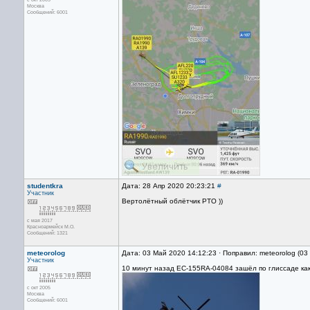
Москва
Сообщений: 6001
studentkra
Дата: 28 Апр 2020 20:23:21
#
Участник
Вертолётный облётчик РТО ))
с мая 2017
Красноармейск М.О.
Сообщений: 1321
meteorolog
Дата: 03 Май 2020 14:12:23 · Поправил: meteorolog (0
Участник
10 минут назад EC-155RA-04084 зашёл по глиссаде как
с окт 2005
Москва
Сообщений: 6001