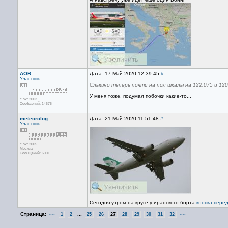
AOR
Дата: 17 Май 2020 12:39:45
#
Участник
Слышно теперь почти на пол шкалы на 122.075 и 120.
У меня тоже, подумал побочки какие-то...
с окт 2003
Сообщений: 14675
meteorolog
Дата: 21 Май 2020 11:51:48
#
Участник
с окт 2005
Москва
Сообщений: 6001
Сегодня утром на круге у иранского борта
кнопка пере
Страница:
««
...
»»
1
2
25
26
27
28
29
30
31
32