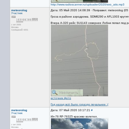
http://www.radioscanner.ru/uploader/2020/svo_atis.mp3
meteorolog
Дата: 05 Май 2020 14:08:39 · Поправил: meteorolog (0
Участник
Гроза в районе аэродрома. SDM6290 и AFL1003 крутят
Вчера А-320 рейс SU1143 севернее Лобни попал под р
с окт 2005
Москва
Сообщений: 6001
источник фото
Год назад всё было гораздо печальнее :(
meteorolog
Дата: 07 Май 2020 10:17:21
#
Участник
Ил-76 RF-76325 красиво взлетел.
с окт 2005
Москва