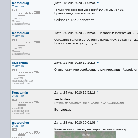
meteorolog
Дата: 18 Апр 2020 21:06:48
#
Участник
Только что взлетел узбекский Ил-76 UK-76428.
Привёз медицинские маски.
с окт 2005
Сейчас на 122.7 работает
Москва
Сообщений: 6001
meteorolog
Дата: 20 Апр 2020 22:56:48 · Поправил: meteorolog (20
Участник
Сегодня в районе 16.00 опять пришёл UK-76428 из Таш
Сейчас взлетел, уходит домой.
с окт 2005
Москва
Сообщений: 6001
studentkra
Дата: 23 Апр 2020 19:19:18
#
Участник
Опять поступило сообщение о минировании. Аэрофлот
с мая 2017
Красноармейск М.О.
Сообщений: 1321
Konstantin
Дата: 24 Апр 2020 12:52:18
#
Участник
studentkra
Опять поступило сообщение о минировании.
с янв 2008
Вот уроды...
Внуковская зона
Сообщений: 2841
meteorolog
Дата: 28 Апр 2020 20:01:08
#
Участник
Раньше такого не видел, вертолётный конвейер.
с окт 2005