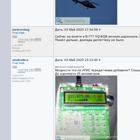
meteorolog
Дата: 03 Май 2020 17:54:56
#
Участник
Сейчас на взлёте в B-777 VQ-BQB молния шарахнула.
Пошёл дальше, доклада диспетчеру не было.
с окт 2005
Москва
Сообщений: 6001
studentkra
Дата: 03 Май 2020 23:13:40
#
Участник
молния шарахнула
Мощности что-ли АТИС передатчикам добавили? Слышно 
До аэропорта 45 километров.
с мая 2017
Красноармейск М.О.
Сообщений: 1321