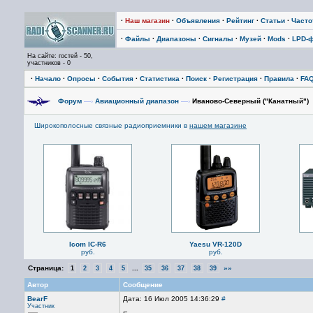
·
Наш магазин
·
Объявления
·
Рейтинг
·
Статьи
·
Част
·
Файлы
·
Диапазоны
·
Сигналы
·
Музей
·
Mods
·
LPD-
На сайте: гостей - 50,
участников - 0
·
Начало
·
Опросы
·
События
·
Статистика
·
Поиск
·
Регистрация
·
Правила
·
FA
Форум
—›
Авиационный диапазон
—›
Иваново-Северный ("Канатный")
Широкополосные связные радиоприемники в
нашем магазине
Icom IC-R6
Yaesu VR-120D
руб.
руб.
Страница:
...
»»
1
2
3
4
5
35
36
37
38
39
Автор
Сообщение
BearF
Дата: 16 Июл 2005 14:36:29
#
Участник