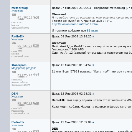
meteorolog
Дата: 07 Янв 2008 21:20:11 · Поправил: meteorolog (07
Участник
Olenevod
Я не пойму, что за самолеты там стоят в каком-то 
Так это же музей ВТА при 610 ЦБП и ПЛС
с окт 2005
http://aviaros.narod.ru/foto16.htm
Москва
Сообщений: 6001
И немного добавим про
81 втап
RadioElk
Дата: 08 Янв 2008 13:38:25
#
Участник
Olenevod
Ли-2, Ан-2ТД и Ил-14Т - часть старой экспозиции музея
"наследство" 308 АРЗ.
с мая 2007
Один из Ан-12 (дальний от въезда на поле) стоит на 
Москва
Сообщений: 1597
Фотограф
Дата: 12 Янв 2008 01:04:52
#
Модератор раздела
11 янв. Борт 57923 вызывал "Канатный" , но ему не от
с янв 2006
Чкаловский-Круг
Сообщений: 25077
DEN
Дата: 12 Янв 2008 02:28:31
#
Участник
RadioElk
, там еще у одного штаба стоят экспонаты ИЛ-
Козы ходят, собаки. Народ на великах в форме катется 
с сен 2003
Родина-мать
Сообщений: 8128
RadioElk
Дата: 12 Янв 2008 12:09:04
#
Участник
DEN
Дык это, велосипед на военных аэродромах - первейши