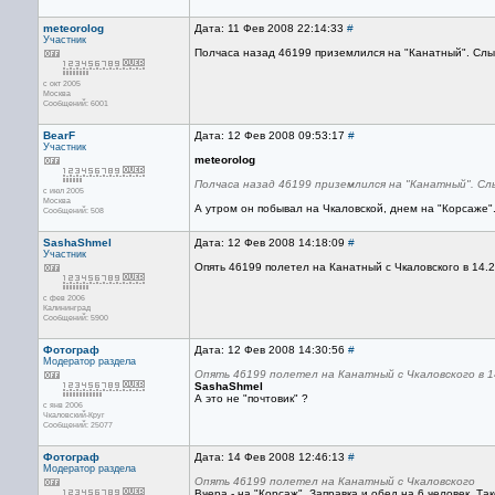
meteorolog
Дата: 11 Фев 2008 22:14:33
#
Участник
Полчаса назад 46199 приземлился на "Канатный". Слыш
с окт 2005
Москва
Сообщений: 6001
BearF
Дата: 12 Фев 2008 09:53:17
#
Участник
meteorolog
Полчаса назад 46199 приземлился на "Канатный". Слы
с июл 2005
Москва
А утром он побывал на Чкаловской, днем на "Корсаже"
Сообщений: 508
SashaShmel
Дата: 12 Фев 2008 14:18:09
#
Участник
Опять 46199 полетел на Канатный с Чкаловского в 14.20.
с фев 2006
Калининград
Сообщений: 5900
Фотограф
Дата: 12 Фев 2008 14:30:56
#
Модератор раздела
Опять 46199 полетел на Канатный с Чкаловского в 14.
SashaShmel
А это не "почтовик" ?
с янв 2006
Чкаловский-Круг
Сообщений: 25077
Фотограф
Дата: 14 Фев 2008 12:46:13
#
Модератор раздела
Опять 46199 полетел на Канатный с Чкаловского
Вчера - на "Корсаж". Заправка и обед на 6 человек. Та