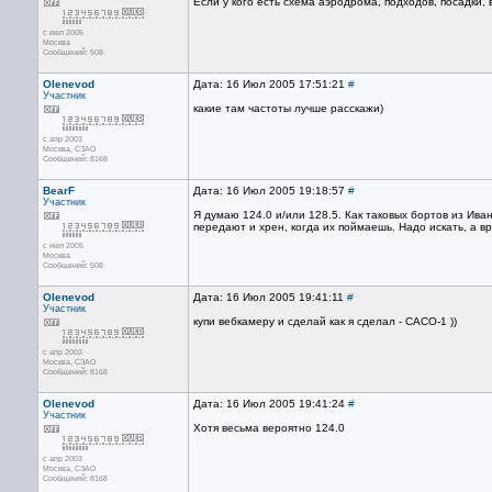
Если у кого есть схема аэродрома, подходов, посадки, 
с июл 2005
Москва
Сообщений: 508
Olenevod
Дата: 16 Июл 2005 17:51:21
#
Участник
какие там частоты лучше расскажи)
с апр 2003
Москва, СЗАО
Сообщений: 8168
BearF
Дата: 16 Июл 2005 19:18:57
#
Участник
Я думаю 124.0 и/или 128.5. Как таковых бортов из Ива
передают и хрен, когда их поймаешь. Надо искать, а в
с июл 2005
Москва
Сообщений: 508
Olenevod
Дата: 16 Июл 2005 19:41:11
#
Участник
купи вебкамеру и сделай как я сделал - САСО-1 ))
с апр 2003
Москва, СЗАО
Сообщений: 8168
Olenevod
Дата: 16 Июл 2005 19:41:24
#
Участник
Хотя весьма вероятно 124.0
с апр 2003
Москва, СЗАО
Сообщений: 8168