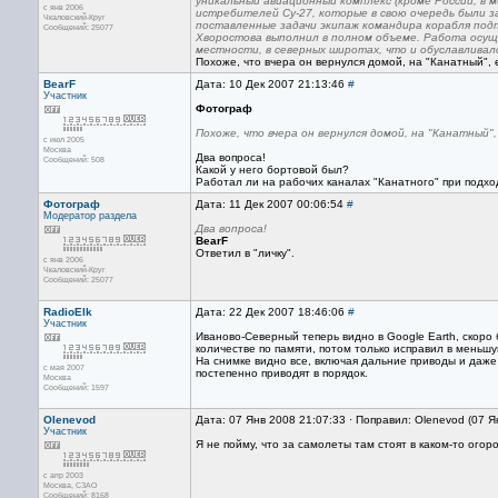
уникальный авиационный комплекс (кроме России, в
с янв 2006
истребителей Су-27, которые в свою очередь были 
Чкаловский-Круг
поставленные задачи экипаж командира корабля под
Сообщений: 25077
Хворостова выполнил в полном объеме. Работа осущ
местности, в северных широтах, что и обуславливал
Похоже, что вчера он вернулся домой, на "Канатный", 
BearF
Дата: 10 Дек 2007 21:13:46
#
Участник
Фотограф
Похоже, что вчера он вернулся домой, на "Канатный",
с июл 2005
Москва
Два вопроса!
Сообщений: 508
Какой у него бортовой был?
Работал ли на рабочих каналах "Канатного" при подхо
Фотограф
Дата: 11 Дек 2007 00:06:54
#
Модератор раздела
Два вопроса!
BearF
Ответил в "личку".
с янв 2006
Чкаловский-Круг
Сообщений: 25077
RadioElk
Дата: 22 Дек 2007 18:46:06
#
Участник
Иваново-Северный теперь видно в Google Earth, скоро б
количестве по памяти, потом только исправил в меньш
На снимке видно все, включая дальние приводы и даже 
с мая 2007
постепенно приводят в порядок.
Москва
Сообщений: 1597
Olenevod
Дата: 07 Янв 2008 21:07:33 · Поправил: Olenevod (07 Я
Участник
Я не пойму, что за самолеты там стоят в каком-то ого
с апр 2003
Москва, СЗАО
Сообщений: 8168