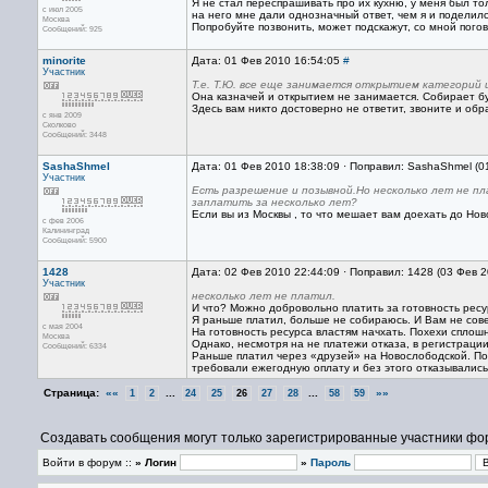
Я не стал переспрашивать про их кухню, у меня был то
с июл 2005
на него мне дали однозначный ответ, чем я и поделилс
Москва
Попробуйте позвонить, может подскажут, со мной погов
Сообщений: 925
minorite
Дата: 01 Фев 2010 16:54:05
#
Участник
Т.е. Т.Ю. все еще занимается открытием категорий 
Она казначей и открытием не занимается. Собирает бу
Здесь вам никто достоверно не ответит, звоните и обр
с янв 2009
Сколково
Сообщений: 3448
SashaShmel
Дата: 01 Фев 2010 18:38:09 · Поправил: SashaShmel (0
Участник
Есть разрешение и позывной.Но несколько лет не п
заплатить за несколько лет?
Если вы из Москвы , то что мешает вам доехать до Нов
с фев 2006
Калининград
Сообщений: 5900
1428
Дата: 02 Фев 2010 22:44:09 · Поправил: 1428 (03 Фев 
Участник
несколько лет не платил.
И что? Можно добровольно платить за готовность ресу
Я раньше платил, больше не собираюсь. И Вам не сов
с мая 2004
На готовность ресурса властям начхать. Похехи сплошн
Москва
Однако, несмотря на не платежи отказа, в регистрации
Сообщений: 6334
Раньше платил через «друзей» на Новослободской. Пот
требовали ежегодную оплату и без этого отказывались 
Страница:
««
...
...
»»
1
2
24
25
26
27
28
58
59
Создавать сообщения могут только зарегистрированные участники фо
Войти в форум ::
» Логин
»
Пароль