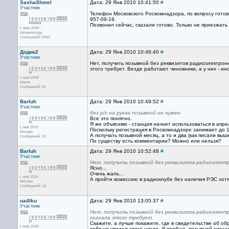
SashaShmel
Дата: 29 Янв 2010 10:41:50
#
Участник
Телефон Московского Роскомнадзора, по вопросу гото
957-09-19.
Позвонил сейчас, сказали готово. Только не приезжать 
с фев 2006
Калининград
Сообщений: 5900
Додик2
Дата: 29 Янв 2010 10:46:40
#
Участник
Нет, получить позывной без реквизитов радиоэлектро
этого требует. Везде работают чиновники, а у них - инс
с мая 2008
Киров
Сообщений: 55
Barluh
Дата: 29 Янв 2010 10:49:52
#
Участник
без р/с на руках позывной не нужен
Все это понятно.
Я же объясняю - станция начнет использоваться в апрел
с янв 2010
Поскольку регистрация в Роскомнадзоре занимает до 1
Москва
А получать позывной месяц, а то и два (как писали выш
Сообщений: 18
По существу есть комментарии? Можно или нельзя?
Barluh
Дата: 29 Янв 2010 10:52:48
#
Участник
Нет, получить позывной без реквизитов радиоэлектр
Ясно...
Очень жаль...
с янв 2010
А пройти комиссию в радиоклубе без наличия РЭС хотя
Москва
Сообщений: 18
ua4lku
Дата: 29 Янв 2010 13:05:37
#
Участник
Нет, получить позывной без реквизитов радиоэлект
сигнала этого требует.
Скажите, а лучше покажите, где в свидетельстве об о
с мар 2005
себя не увидел этого нигде. И вообще, позывной сигн