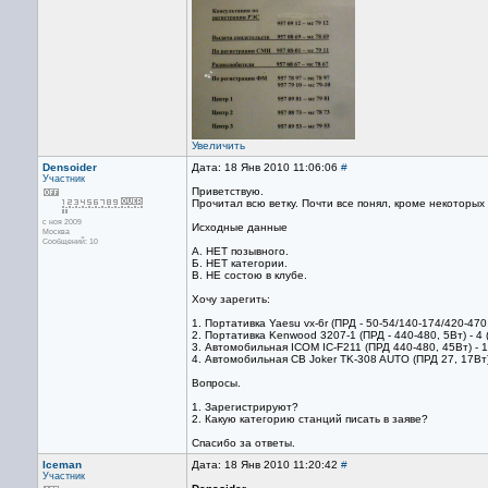
Увеличить
Densoider
Дата: 18 Янв 2010 11:06:06
#
Участник
Приветствую.
Прочитал всю ветку. Почти все понял, кроме некоторы
с ноя 2009
Исходные данные
Москва
Сообщений: 10
А. НЕТ позывного.
Б. НЕТ категории.
B. НЕ состою в клубе.
Хочу зарегить:
1. Портативка Yaesu vx-6r (ПРД - 50-54/140-174/420-470,
2. Портативка Kenwood 3207-1 (ПРД - 440-480, 5Вт) - 4 (
3. Автомобильная ICOM IC-F211 (ПРД 440-480, 45Вт) - 1
4. Автомобильная CB Joker TK-308 AUTO (ПРД 27, 17Вт)
Вопросы.
1. Зарегистрируют?
2. Какую категорию станций писать в заяве?
Спасибо за ответы.
Iceman
Дата: 18 Янв 2010 11:20:42
#
Участник