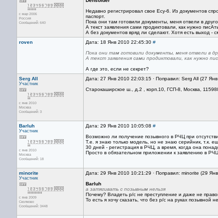
Densoider
Недавно регистрировал свое Есу-6. Из документов спр
с мар 2006
паспорт.
Россия
Пока они там готовили документы, меня отвели в друго
Сообщений: 640
А текст заявления сами продиктовали, как нужно писАть
А без документов вряд ли сделают. Хотя есть выход - с
roven
Дата: 18 Янв 2010 22:45:30
#
Пока они там готовили документы, меня отвели в др
А текст заявления сами продиктовали, как нужно пи
А где это, если не секрет?
Serg All
Дата: 27 Янв 2010 22:03:15 · Поправил: Serg All (27 Ян
Участник
Старокаширское ш., д.2 , корп.10, ГСП-8, Москва, 11598
с янв 2010
Москва
Сообщений: 3
Barluh
Дата: 29 Янв 2010 10:05:08
#
Участник
Возможно ли получение позывного в РЧЦ при отсутств
Т.е. я знаю только модель, но не знаю серийник, т.к. е
30 дней - регистрация в РЧЦ, а время, когда она пона
с янв 2010
Просто в обязательном приложении к заявлению в РЧЦ 
Москва
Сообщений: 18
minorite
Дата: 29 Янв 2010 10:21:29 · Поправил: minorite (29 Ян
Участник
Barluh
а затягивать с позывным нельзя
Почему? Владеть р/с не преступление и даже не прав
с янв 2009
То есть я хочу сказать, что без р/с на руках позывной н
Сколково
Сообщений: 3448