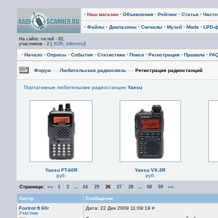
·
Наш магазин
·
Объявления
·
Рейтинг
·
Статьи
·
Част
·
Файлы
·
Диапазоны
·
Сигналы
·
Музей
·
Mods
·
LPD-
На сайте: гостей - 62,
участников - 2 [
XOR
,
killemmy
]
·
Начало
·
Опросы
·
События
·
Статистика
·
Поиск
·
Регистрация
·
Правила
·
FA
Форум
—›
Любительская радиосвязь
—›
Регистрация радиостанций
Портативные любительские радиостанции
Yaesu
Yaesu FT-60R
Yaesu VX-3R
руб.
руб.
Страница:
««
...
...
»»
1
2
24
25
26
27
28
58
59
Автор
Сообщение
Foxtrot ft 60r
Дата: 22 Дек 2009 11:09:19
#
Участник