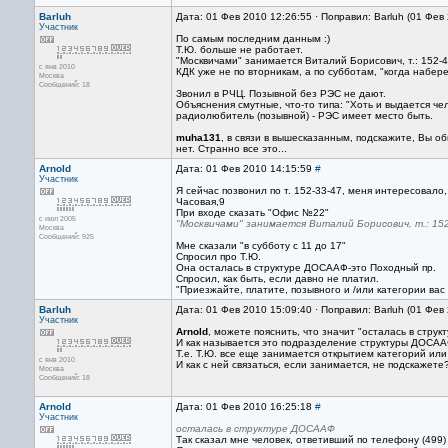
Barluh
Дата: 01 Фев 2010 12:26:55 · Поправил: Barluh (01 Фев
Участник
По самым последним данным :)
Т.Ю. больше не работает.
"Москвичами" занимается Виталий Борисович, т.: 152-41-
с янв 2010
КДК уже не по вторникам, а по субботам, "когда набер
Москва
Сообщений: 18
Звонил в РЧЦ. Позывной без РЭС не дают.
Объяснения смутные, что-то типа: "Хоть и выдается чел
радиолюбитель (позывной) - РЭС имеет место быть.
muha131
, в связи в вышесказанным, подскажите, Вы об
нет. Странно все это...
Arnold
Дата: 01 Фев 2010 14:15:59
#
Участник
Я сейчас позвонил по т. 152-33-47, меня интересовало
Часовая,9
При входе сказать "Офис №22"
с июл 2005
"Москвичами" занимается Виталий Борисович, т.: 152-4
Москва
Сообщений: 925
Мне сказали "в субботу с 11 до 17"
Спросил про Т.Ю.
Она осталась в структуре ДОСААФ-это Походный пр.
Спросил, как быть, если давно не платил.
"Приезжайте, платите, позывного и /или категории вас
Barluh
Дата: 01 Фев 2010 15:09:40 · Поправил: Barluh (01 Фев
Участник
Arnold
, можете пояснить, что значит "осталась в стру
И как называется это подразделение структуры ДОСА
Т.е. Т.Ю. все еще занимается открытием категорий или
с янв 2010
И как с ней связаться, если занимается, не подскажете
Москва
Сообщений: 18
Arnold
Дата: 01 Фев 2010 16:25:18
#
Участник
осталась в структуре ДОСААФ
Так сказал мне человек, ответивший по телефону (499)