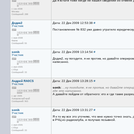
Да я кстати тоже нигде не нашел сведений об отмене д
с сен 2008
Москва
Сообщений: 288
Додик2
Дата: 22 Дек 2009 12:53:38
#
Участник
Постановление № 832 уже давно утратило юридическу
с мая 2008
Киров
Сообщений: 55
sonik
Дата: 22 Дек 2009 13:14:54
#
Участник
Додик2, ну погодите, я не против, но давайте опериро
написанно.
с июл 2005
с.Юца
Сообщений: 33
Андрей RA0CS
Дата: 22 Дек 2009 13:28:15
#
Участник
sonik
:
...ну погодите, я не против, но давайте опе
где это написанно.
А давайте пойдем от обратного: кто и где такие разре
с авг 2005
Хабаровский край
Сообщений: 963
sonik
Дата: 22 Дек 2009 13:31:27
#
Участник
Я к то му все это уточняю, что мне нужно точно знать
в РЧЦ из радиоклуба, и получаю позывной.
с июл 2005
с.Юца
Сообщений: 33