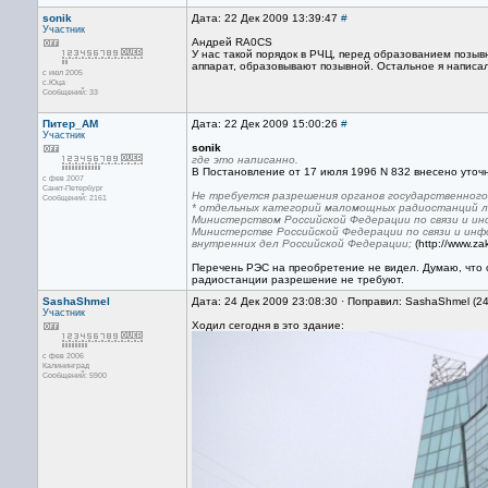
sonik
Дата: 22 Дек 2009 13:39:47
#
Участник
Андрей RA0CS
У нас такой порядок в РЧЦ, перед образованием позывн
аппарат, образовывают позывной. Остальное я написа
с июл 2005
с.Юца
Сообщений: 33
Питер_AM
Дата: 22 Дек 2009 15:00:26
#
Участник
sonik
где это написанно.
В Постановление от 17 июля 1996 N 832 внесено уточ
с фев 2007
Санкт-Петербург
Не требуется разрешения органов государственного 
Сообщений: 2161
* отдельных категорий маломощных радиостанций ли
Министерством Российской Федерации по связи и ин
Министерстве Российской Федерации по связи и ин
внутренних дел Российской Федерации;
(http://www.z
Перечень РЭС на преобретение не видел. Думаю, что 
радиостанции разрешение не требуют.
SashaShmel
Дата: 24 Дек 2009 23:08:30 · Поправил: SashaShmel (2
Участник
Ходил сегодня в это здание:
с фев 2006
Калининград
Сообщений: 5900