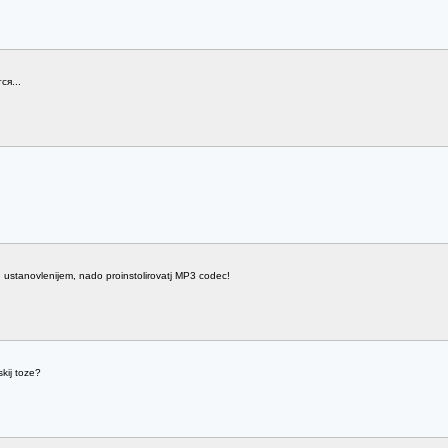
ся...
ustanovlenijem, nado proinstolirovatj MP3 codec!
skij toze?