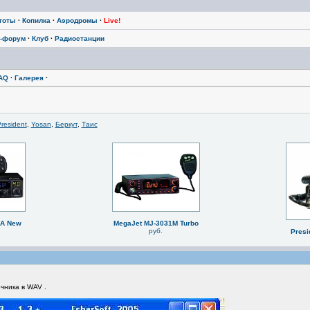
тоты
·
Копилка
·
Аэродромы
·
Live!
-форум
·
Клуб
·
Радиостанции
AQ
·
Галерея
·
resident
,
Yosan
,
Беркут
,
Таис
BA New
MegaJet MJ-3031M Turbo
руб.
Presi
чника в WAV .