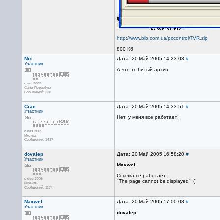
http://www.bib.com.ua/pccontrol/TVR.zip
800 Кб
Mix
Дата: 20 Май 2005 14:23:03
#
Участник
А что-то битый архив
с авг 2003
Санкт-Петербург
Сообщений: 338
Стас
Дата: 20 Май 2005 14:33:51
#
Участник
Нет, у меня все работает!
с мая 2005
Москва
Сообщений: 1437
dovalep
Дата: 20 Май 2005 16:58:20
#
Участник
Maxwel
Ссылка не работает :
с фев 2005
"The page cannot be displayed" :(
Израиль
Сообщений: 1174
Maxwel
Дата: 20 Май 2005 17:00:08
#
Участник
dovalep