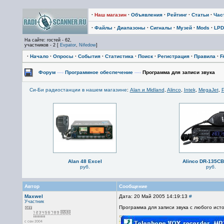
·
Наш магазин
·
Объявления
·
Рейтинг
·
Статьи
·
Час
·
Файлы
·
Диапазоны
·
Сигналы
·
Музей
·
Mods
·
LPD
На сайте: гостей - 62,
участников - 2 [
Evpator
,
Nifedow
]
·
Начало
·
Опросы
·
События
·
Статистика
·
Поиск
·
Регистрация
·
Правила
·
F
Форум
—›
Программное обеспечение
—›
Программа для записи звука
Си-Би радиостанции в нашем магазине
:
Alan и Midland
,
Alinco
,
Intek
,
MegaJet
,
P
Alan 48 Excel
Alinco DR-135C
руб.
руб.
Автор
Сообщение
Maxwel
Дата: 20 Май 2005 14:19:13
#
Участник
Программа для записи звука с любого исто
с сен 2004