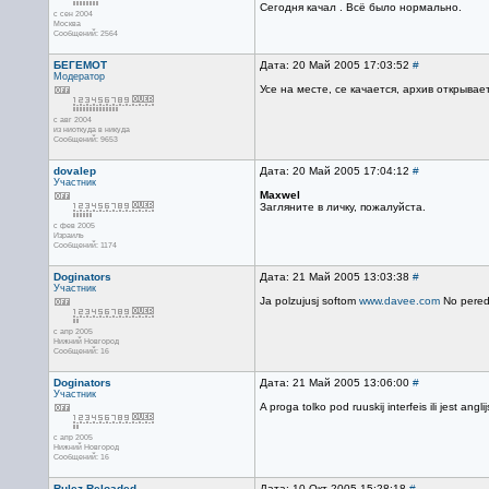
Сегодня качал . Всё было нормально.
с сен 2004
Москва
Сообщений: 2564
БЕГЕМОТ
Дата: 20 Май 2005 17:03:52
#
Модератор
Усе на месте, се качается, архив открывает
с авг 2004
из ниоткуда в никуда
Сообщений: 9653
dovalep
Дата: 20 Май 2005 17:04:12
#
Участник
Maxwel
Загляните в личку, пожалуйста.
с фев 2005
Израиль
Сообщений: 1174
Doginators
Дата: 21 Май 2005 13:03:38
#
Участник
Ja polzujusj softom
www.davee.com
No pered 
с апр 2005
Нижний Новгород
Сообщений: 16
Doginators
Дата: 21 Май 2005 13:06:00
#
Участник
A proga tolko pod ruuskij interfeis ili jest anglij
с апр 2005
Нижний Новгород
Сообщений: 16
Rulez Reloaded
Дата: 10 Окт 2005 15:28:18
#