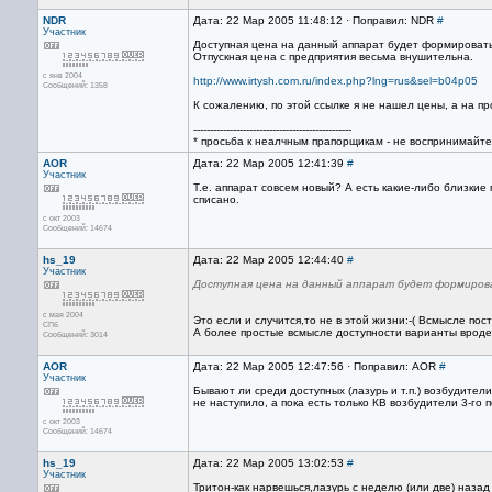
NDR
Дата: 22 Мар 2005 11:48:12 · Поправил: NDR
#
Участник
Доступная цена на данный аппарат будет формироватьс
Отпускная цена с предприятия весьма внушительна.
с янв 2004
http://www.irtysh.com.ru/index.php?lng=rus&sel=b04p05
Сообщений: 1358
К сожалению, по этой ссылке я не нашел цены, а на п
------------------------------------------------
* просьба к неалчным прапорщикам - не воспринимайте
AOR
Дата: 22 Мар 2005 12:41:39
#
Участник
Т.е. аппарат совсем новый? А есть какие-либо близкие
списано.
с окт 2003
Сообщений: 14674
hs_19
Дата: 22 Мар 2005 12:44:40
#
Участник
Доступная цена на данный аппарат будет формирова
с мая 2004
Это если и случится,то не в этой жизни:-( Всмысле пос
СПб
А более простые всмысле доступности варианты вроде 
Сообщений: 3014
AOR
Дата: 22 Мар 2005 12:47:56 · Поправил: AOR
#
Участник
Бывают ли среди доступных (лазурь и т.п.) возбудите
не наступило, а пока есть только КВ возбудители 3-го 
с окт 2003
Сообщений: 14674
hs_19
Дата: 22 Мар 2005 13:02:53
#
Участник
Тритон-как нарвешься,лазурь с неделю (или две) назад 