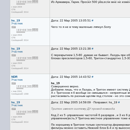
Из Армавира, Гарик. Просил 500 уёв,если мне не изме
с мая 2004
СПб
Сообщений: 3014
hs_19
Дата: 22 Мар 2005 13:05:51
#
Участник
Чего то я не в тему маленько ляпнул.Sorry
с мая 2004
СПб
Сообщений: 3014
hs_19
Дата: 22 Мар 2005 13:21:38
#
Участник
C перекрытием 1,5-80 ,думаю не бывает. Лазурь при о
блоках преселекторов 1,5-60, Тритон-стандартно 1,5-30
с мая 2004
СПб
Сообщений: 3014
NDR
Дата: 22 Мар 2005 14:43:52
#
Участник
hs_19
Совершенно верно.
Добавлю лишь, что и Лазурь, и Тритон имеют систему 
с янв 2004
А с Тритоном я б вообще не связывался - неприятные 
Сообщений: 1358
растаскивать по разным щелям под столом - но это со
hs_19
Дата: 22 Мар 2005 14:59:09 · Поправил: hs_19
#
Участник
Тритон имеют систему ДУ провод-команда
Код 2 из 5 -управление частотой 6 разрядов , и 3 из 
с мая 2004
управление)есть.У Тритона местное управление тоже е
СПб
Сообщений: 3014
По хорошему в Тритоне только синтезатор,формирова
фильтры можно оставить.Нижний блок Б-4 и пу выносн