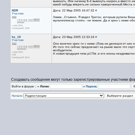
выкинуть. Или начинку Б-4 выкинуть нахрен,а вместо н
какой нибудь впереть,не сильно навороченный.Места х
NDR
Дата: 22 Мар 2005 16:47:32
#
Участник
Хммм...Стъянно. Я видел Тритон, которым рулила Вишня
мультиплексор стоять - не помню. Да и хрен с ними об
с янв 2004
Сообщений: 1358
hs_19
Дата: 23 Мар 2005 12:33:16
#
Участник
Оно конечно хрен то с ними:-)Тока ни денешся от них н
Из того что сейчас предлагают на рынке мало что сер
возбудители.
с мая 2004
А новая продуция типа р170в ,и его клоны неадекватно
СПб
Сообщений: 3014
Создавать сообщения могут только зарегистрированные участники фо
Войти в форум ::
» Логин
»
Пароль
Начало