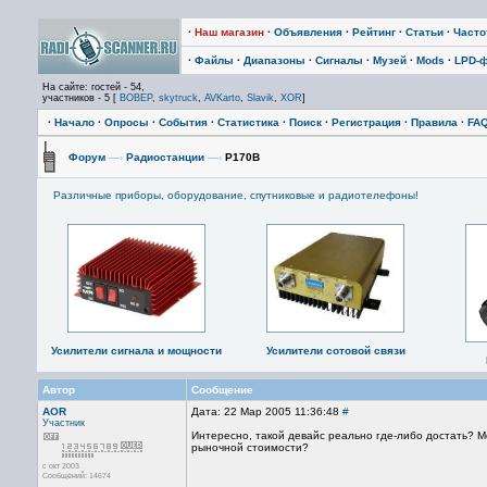
·
Наш магазин
·
Объявления
·
Рейтинг
·
Статьи
·
Част
·
Файлы
·
Диапазоны
·
Сигналы
·
Музей
·
Mods
·
LPD-
На сайте: гостей - 54,
участников - 5 [
BOBEP
,
skytruck
,
AVKarto
,
Slavik
,
XOR
]
·
Начало
·
Опросы
·
События
·
Статистика
·
Поиск
·
Регистрация
·
Правила
·
FA
Форум
—›
Радиостанции
—›
Р170В
Различные приборы, оборудование, спутниковые и радиотелефоны!
Усилители сигнала и мощности
Усилители сотовой связи
Автор
Сообщение
AOR
Дата: 22 Мар 2005 11:36:48
#
Участник
Интересно, такой девайс реально где-либо достать? Мо
рыночной стоимости?
с окт 2003
Сообщений: 14674