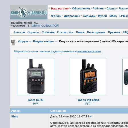
·
Наш магазин
·
Объявления
·
Рейтинг
·
Статьи
·
Част
·
Файлы
·
Диапазоны
·
Сигналы
·
Музей
·
Mods
·
LPD-
На сайте: гостей - 60,
участников - 3 [
ra3tmo
,
СЦБист
,
AOR
]
·
Начало
·
Опросы
·
События
·
Статистика
·
Поиск
·
Регистрация
·
Правила
·
FA
Форум
—›
Радиостанции
—›
Подскажите по измерениям (оценке) ВЧ гармон
Широкополосные связные радиоприемники в
нашем магазине
Icom IC-R6
Yaesu VR-120D
руб.
руб.
Автор
Сообщение
Sime
Дата: 22 Фев 2005 13:07:38
#
С помощью анализатора спектра хотим измерить урове
аттенюатор непосредственно ко входу анализатора сп