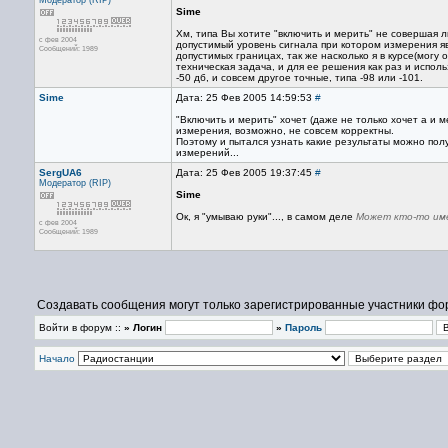
Модератор (RIP)
Sime
Хм, типа Вы хотите "включить и мерить" не совершая 
с фев 2004
допустимый уровень сигнала при котором измерения яв
Сообщений: 1989
допустимых границах, так же насколько я в курсе(могу
техническая задача, и для ее решения как раз и исп
-50 дб, и совсем другое точные, типа -98 или -101.
Sime
Дата: 25 Фев 2005 14:59:53
#
"Включить и мерить" хочет (даже не только хочет а и м
измерения, возможно, не совсем корректны.
Поэтому и пытался узнать какие результаты можно пол
измерений...
SergUA6
Дата: 25 Фев 2005 19:37:45
#
Модератор (RIP)
Sime
Ок, я "умываю руки"..., в самом деле
Может кто-то име
с фев 2004
Сообщений: 1989
Создавать сообщения могут только зарегистрированные участники фо
Войти в форум ::
» Логин
»
Пароль
Начало