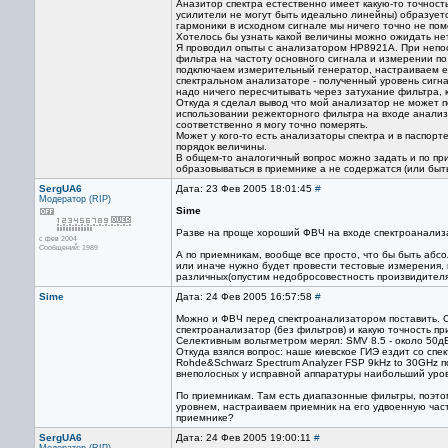
Аназитор спектра естественно имеет какую-то точность
усилители не могут быть идеально линейны) образуетс
гармоники в исходном сигнале мы ничего точно не пом
Хотелось бы узнать какой величины можно ожидать н
Я проводил опыты с анализатором HP8921A. При непо
фильтра на частоту основного сигнала и измерении по
подключаем измерительный генератор, настраиваем ег
спектральном анализаторе - полученный уровень сигна
надо ничего пересчитывать через затухание фильтра, к
Откуда я сделал вывод что мой анализатор не может 
использовании режекторного фильтра на входе анализ
соответственно я могу точно померять.
Может у кого-то есть анализаторы спектра и в паспорт
порядок величины.
В общем-то аналогичный вопрос можно задать и по пр
образовываться в приемнике а не содержатся (или быт
SergUA6
Дата: 23 Фев 2005 18:01:45
#
Модератор (RIP)
Sime
Разве на проще хороший ФВЧ на входе спектроанализа
с фев 2004
Сообщений: 1989
А по приемникам, вообще все просто, что бы быть абс
или иначе нужно будет провести тестовые измерения, п
различных(опустим недобросовестность произвидителя)
Sime
Дата: 24 Фев 2005 16:57:58
#
Можно и ФВЧ перед спектроанализатором поставить. С
спектроанализатор (без фильтров) и какую точность пр
Селективным вольтметром мерял: SMV 8.5 - около 50дБ
Откуда взялся вопрос: наше киевское ГИЭ ездит со сп
Rohde&Schwarz Spectrum Analyzer FSP 9kHz to 30GHz 
внеполосных у исправной аппаратуры наибольший урове
По приемникам. Там есть диапазонные фильтры, поэтом
уровнем, настраиваем приемник на его удвоенную част
приемнике?
SergUA6
Дата: 24 Фев 2005 19:00:11
#