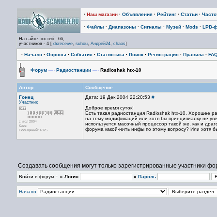
·
Наш магазин
·
Объявления
·
Рейтинг
·
Статьи
·
Част
·
Файлы
·
Диапазоны
·
Сигналы
·
Музей
·
Mods
·
LPD-
На сайте: гостей - 66,
участников - 4 [
dxreceive
,
suhou
,
Андрей24
,
chaos
]
·
Начало
·
Опросы
·
События
·
Статистика
·
Поиск
·
Регистрация
·
Правила
·
FA
Форум
—›
Радиостанции
—›
Radioshak htx-10
Автор
Сообщение
Гонец
Дата: 19 Дек 2004 22:20:53
#
Участник
Доброе время суток!
Есть такая радиостанция Radioshak htx-10. Хорошее р
на тему модификаций или хотя бы принципиалку не увен
с июл 2004
используется масочный процессор такой же, как и драго
Киев
форума какой-нить инфы по этому вопросу? Или хотя б
Сообщений: 4325
Создавать сообщения могут только зарегистрированные участники фо
Войти в форум ::
» Логин
»
Пароль
Начало