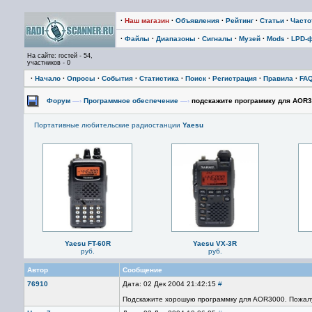
·
Наш магазин
·
Объявления
·
Рейтинг
·
Статьи
·
Част
·
Файлы
·
Диапазоны
·
Сигналы
·
Музей
·
Mods
·
LPD-
На сайте: гостей - 54,
участников - 0
·
Начало
·
Опросы
·
События
·
Статистика
·
Поиск
·
Регистрация
·
Правила
·
FA
Форум
—›
Программное обеспечение
—›
подскажите программку для AOR
Портативные любительские радиостанции
Yaesu
Yaesu FT-60R
Yaesu VX-3R
руб.
руб.
Автор
Сообщение
76910
Дата: 02 Дек 2004 21:42:15
#
Подскажите хорошую программку для AOR3000. Пожал