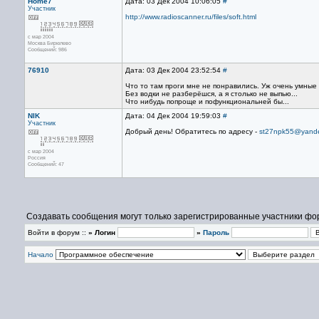
Home7
Дата: 03 Дек 2004 10:06:05
#
Участник
http://www.radioscanner.ru/files/soft.html
с мар 2004
Москва Бирюлево
Сообщений: 986
76910
Дата: 03 Дек 2004 23:52:54
#
Что то там проги мне не понравились. Уж очень умные
Без водки не разберёшся, а я столько не выпью...
Что нибудь попроще и пофункциональней бы...
NIK
Дата: 04 Дек 2004 19:59:03
#
Участник
Добрый день! Обратитесь по адресу -
st27npk55@yande
с мар 2004
Россия
Сообщений: 47
Создавать сообщения могут только зарегистрированные участники фо
Войти в форум ::
» Логин
»
Пароль
Начало