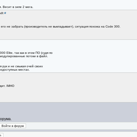
. Весит в зипе 2 мега.
adt
#
 его не забрать (производитель не выкладывает), ситуация похожа на Code 300.
0 Elite, так как в этом ПО (судя по
модулированные потоки в файл.
я рук и не смыкая очей своих
недоступных местах.
одит. IMHO
орума.