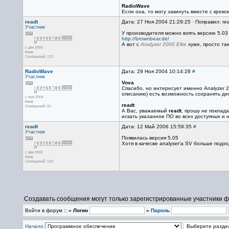
RadioWave
Если она, то могу закинуть вместе с креком
readt
Дата: 27 Ноя 2004 21:29:25 · Поправил: re
Участник
У производителя можно взять версию 5.03
http://brownbear.de/
А вот c
Analyzer 2000 Elite
хуже, просто так
с дек 2003
Киев
Сообщений: 123
RadioWave
Дата: 29 Ноя 2004 10:14:28
#
Участник
Vova
Спасибо, но интересует именно Analyzer 200
описанию) есть возможность сохранять де
с ноя 2004
Киев
readt
Сообщений: 51
А Вас, уважаемый
readt
, прошу не поклада
искать указанное ПО во всех доступных и 
readt
Дата: 12 Май 2006 15:59:35
#
Участник
Появилась версия 5.05
Хотя в качесве analyser'a SV больше подх
с дек 2003
Киев
Сообщений: 123
Создавать сообщения могут только зарегистрированные участники ф
Войти в форум ::
» Логин
»
Пароль
Начало