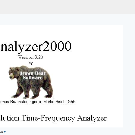
ova
#