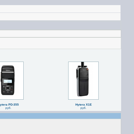
ytera PD-355
Hytera X1E
руб.
руб.