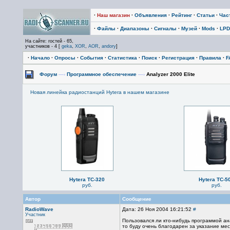
·
Наш магазин
·
Объявления
·
Рейтинг
·
Статьи
·
Час
·
Файлы
·
Диапазоны
·
Сигналы
·
Музей
·
Mods
·
LPD
На сайте: гостей - 65,
участников - 4 [
geka
,
XOR
,
AOR
,
andory
]
·
Начало
·
Опросы
·
События
·
Статистика
·
Поиск
·
Регистрация
·
Правила
·
F
Форум
—›
Программное обеспечение
—›
Analyzer 2000 Elite
Новая линейка радиостанций Hytera в нашем магазине
Hytera TC-320
Hytera TC-5
руб.
руб.
Автор
Сообщение
RadioWave
Дата: 26 Ноя 2004 16:21:52
#
Участник
Пользовался ли кто-нибудь программой анал
то буду очень благодарен за указание мес