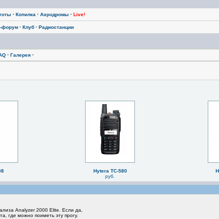
тоты
·
Копилка
·
Аэродромы
·
Live!
-форум
·
Клуб
·
Радиостанции
AQ
·
Галерея
·
08
Hytera TC-580
H
руб.
иза Analyzer 2000 Elite. Если да,
та, где можно поиметь эту прогу.