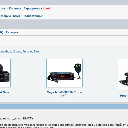
тоты
·
Копилка
·
Аэродромы
·
Live!
-форум
·
Клуб
·
Радиостанции
AQ
·
Галерея
·
resident
,
Yosan
,
Беркут
,
Таис
BA New
MegaJet MJ-3031M Turbo
руб.
Presi
 факс погоды на SEATTY
год по программе уезжать через 6 месяцев кредитной карточки нет , а номер серийный от S
огите кто может с серийником на 1.40.