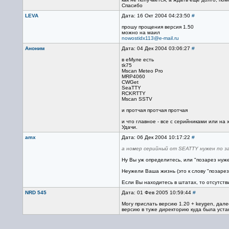
Спасибо
LEVA
Дата: 16 Окт 2004 04:23:50
#
прошу прощения версия 1.50
можно на маил
nowostidx113@e-mail.ru
Аноним
Дата: 04 Дек 2004 03:06:27
#
в еМуле есть
tk75
Mscan Meteo Pro
MRP4060
CWGet
SeaTTY
RCKRTTY
Mscan SSTV
и протчая протчая протчая
и что главное - все с серийниками или на х
Удачи.
amx
Дата: 06 Дек 2004 10:17:22
#
а номер серийный от SEATTY нужен по зар
Ну Вы уж определитесь, или "позарез нуже
Неужели Ваша жизнь (это к слову "позарез"
Если Вы находитесь в штатах, то отсутств
NRD 545
Дата: 01 Фев 2005 10:59:44
#
Могу прислать версию 1.20 + keygen, дал
версию в туже директорию куда была уста