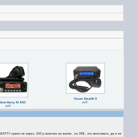
Yosan Stealth 5
руб.
dent Harry III ASC
руб.
EATTY нужен по зарез, 200 р конечно не жалко , но 35$ , это многовато, да и не