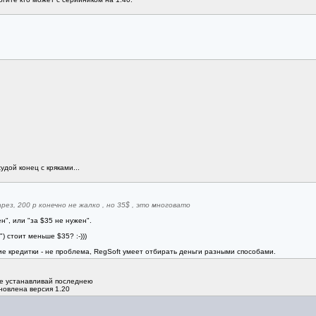
удой конец с кряками...
ез, 200 р конечно не жалко , но 35$ , это многовато
н", или "за $35 не нужен".
) стоит меньше $35? :-)))
ие кредитки - не проблема, RegSoft умеет отбирать деньги разными способами.
ее устанавливай последнею
новлена версия 1.20