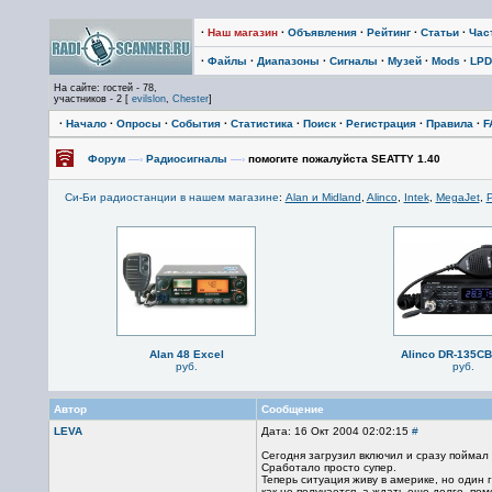
·
Наш магазин
·
Объявления
·
Рейтинг
·
Статьи
·
Час
·
Файлы
·
Диапазоны
·
Сигналы
·
Музей
·
Mods
·
LPD
На сайте: гостей - 78,
участников - 2 [
evilslon
,
Chester
]
·
Начало
·
Опросы
·
События
·
Статистика
·
Поиск
·
Регистрация
·
Правила
·
F
Форум
—›
Радиосигналы
—›
помогите пожалуйста SEATTY 1.40
Си-Би радиостанции в нашем магазине
:
Alan и Midland
,
Alinco
,
Intek
,
MegaJet
,
P
Alan 48 Excel
Alinco DR-135C
руб.
руб.
Автор
Сообщение
LEVA
Дата: 16 Окт 2004 02:02:15
#
Сегодня загрузил включил и сразу поймал
Сработало просто супер.
Теперь ситуация живу в америке, но один 
как не получается, а ждать еще долго, пом