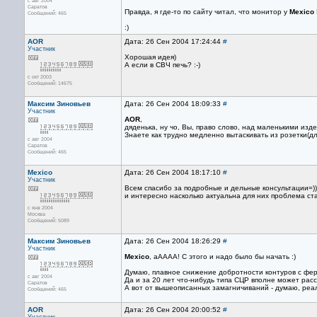
с авг 2004
Саратов
Правда, я где-то по сайту читал, что монитор у
Mexico
Сообщений: 465
:)
AOR
Дата: 26 Сен 2004 17:24:44
#
Участник
Хорошая идея)
А если в СВЧ печь? :-)
с окт 2003
Сообщений: 14675
Максим Зиновьев
Дата: 26 Сен 2004 18:09:33
#
Участник
AOR
,
дяденька, ну чо, Вы, право слово, над маленькими издев
Знаете как трудно медленно вытаскивать из розетки(дл
с авг 2004
Саратов
Сообщений: 465
Mexico
Дата: 26 Сен 2004 18:17:10
#
Участник
Всем спасибо за подробные и дельные консультации=)))
и интересно насколько актуальна для них проблема ст
с янв 2004
Москва
Сообщений: 5089
Максим Зиновьев
Дата: 26 Сен 2004 18:26:29
#
Участник
Mexico
, аАААА! С этого и надо было бы начать :)
Думаю, плавное снижение добротности контуров с фе
с авг 2004
Да и за 20 лет что-нибудь типа СЦР вполне может расс
Саратов
А вот от вышеописанных замагничиваний - думаю, реа
Сообщений: 465
AOR
Дата: 26 Сен 2004 20:00:52
#