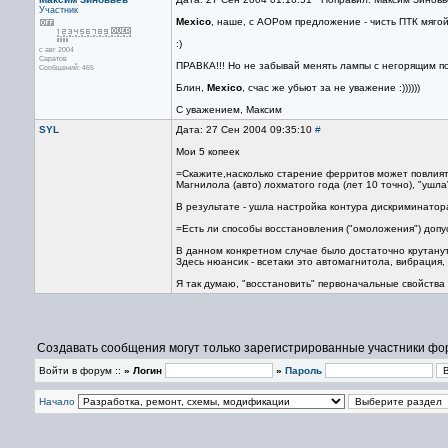
Участник
Mexico
, наше, с АОРом предложение - чисть ПТК мягой
:)
с авг 2004
Саратов
ПРАВКА!!! Но не забывай менять лампы с негорящим по
Сообщений: 465
Блин,
Mexico
, счас же убьют за не уважение :))))))
С уважением, Максим
SYL
Дата: 27 Сен 2004 09:35:10
#
Мои 5 копеек
=Скажите,насколько старение ферритов может повлият
Магнилола (авто) лохматого года (лет 10 точно), "ушла
В результате - ушла настройка контура дискриминатор
=Есть ли способы восстановления ("омоложения") доп
В данном конкретном случае было достаточно крутануть
Здесь нюансик - всетаки это автомагнитола, вибрация, 
Я так думаю, "восстановить" первоначальные свойства 
Создавать сообщения могут только зарегистрированные участники фо
Войти в форум ::
» Логин
»
Пароль
Начало