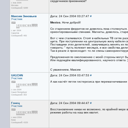
сердечников приемников?
с янв 2004
Москва
Сообщений: 5089
Максим Зиновьев
Дата: 24 Сен 2004 03:27:47
#
Участник
Mexico
, Ночи доброй!
Со старением ферритов не довелось пока столкнуться. 
с авг 2004
ориентированными спинами. Магниты, довелось, старе
Саратов
Сообщений: 465
Вот с чем сталкивался. Стоят в кабельных ТВ сетях ра
щита. При поступлении на центральную жилу кабеля се
Поставщики этих делителей, замучившись менять их по
говорить: " пусть полежит месяцок, и все свойства дели
Так в реале и происходит- то ли спины самоориентируют
Предложения по омоложению с моей стороны могут быть
Или подождём квалифицированного, научного ответа :)
С уважением, Максим
UA1CHN
Дата: 24 Сен 2004 03:47:53
#
Участник
А как насчёт петли гистерезиса при перемагничивани
с сен 2004
Санкт-Петербург
Сообщений: 302
Гонец
Дата: 24 Сен 2004 09:44:47
#
Участник
Восстановление никак не возможно, по крайней мере 
режиме работы на наш век хватит.
с июл 2004
Киев
Сообщений: 4325