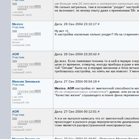
Участник
им больше чем 20 лет,вот и интересно насколько ак
Не сильно актуальна, там в основном "уходит" настрой
не возникает, по моему опыту даже к приемникам 58г. в
с окт 2003
Сообщений: 14675
Mexico
Дата: 26 Сен 2004 23:10:17
#
Участник
Ну вот =(.
А настройка насколько сильно уходит? Из-за старения
с янв 2004
Москва
Сообщений: 5089
AOR
Дата: 26 Сен 2004 23:20:42
#
Участник
Да всех. Если ламповая техника то в ней в первую оч
цепи от времени, отвертку, иногда приборы в руки и в
той "Октаве" была не в порядке механика и блок пита
с окт 2003
требовалась настройка, но опять же как повезет. У ме
Сообщений: 14675
Максим Зиновьев
Дата: 27 Сен 2004 00:04:19
#
Участник
Mexico
,
AOR
настройка от эмитентной способности кат
Из-за старения каких элементов?
- думаю, или из-за 
"Качество жизни" слушающего в плане фона переменног
с авг 2004
Саратов
Сообщений: 465
AOR
Дата: 27 Сен 2004 00:12:01
#
Участник
А я и не пытался написать что от эмитентной способно
происходит в разного рода переключателях диапазоно
тоже является распространенной неисправностью.
с окт 2003
Сообщений: 14675
Максим Зиновьев
Дата: 27 Сен 2004 01:16:51 · Поправил: Максим Зинов