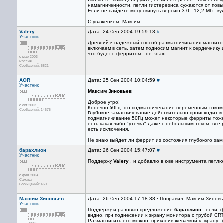
намагниченности, петли гистерезиса сужаются от повы
Если не найдёте могу скинуть версию 3.0 - 12,2 Мб - куд
С уважением, Максим
Valery
Дата: 24 Сен 2004 19:59:13
#
Участник
Древний и надежный способ размагничивания магнитов
включаем в сеть, затем подносим магнит к сердечнику
что будет с ферритом - не знаю.
с мар 2003
Россия
Сообщений: 5821
AOR
Дата: 25 Сен 2004 10:04:59
#
Участник
Максим Зиновьев
Доброе утро!
с окт 2003
Конечно 50Гц это подмагничевание переменным током:) 
Сообщений: 14675
Глубокое замагничевание действительно происходит к
подмагничивание 50Гц может некоторые ферриты тоже 
есть какая-либо "утечка" даже с небольшим током, вс
есть исключения.
Не знаю выйдет ли феррит из состояния глубокого за
барахлион
Дата: 26 Сен 2004 15:47:07
#
Участник
Поддержу
Valery
, и добавлю в к-ве инструмента петл
с фев 2004
Самара
Сообщений: 460
Максим Зиновьев
Дата: 26 Сен 2004 17:18:38 · Поправил: Максим Зинов
Участник
Поддержу и разовью предложение
барахлион
- если, 
видно, при поднесении к экрану монитора с трубой CR
Размагнитить его можно, приклеив жевачкой к экрану :)