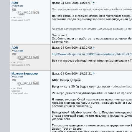
AOR
Дата: 24 Сен 2004 13:04:07
#
Участник
При поступлении на центральную жилу кабеля сетев
Да, это связано с подмагничеванием постояным током,
с окт 2003
состояние подав переменку хорошей амплитуды или да
Сообщений: 14675
Насчёт естественного старения можно сильно не пе
Это точно!
Особенно если он работает в нормальных условиях бе
десятки лет.
AOR
Дата: 24 Сен 2004 13:10:05
#
Участник
http://www.telesputnik.ru:8083/forum/viewtopic.phtml?
Вот тут кусочек обсуждения по теме применительно к 
с окт 2003
Сообщений: 14675
Максим Зиновьев
Дата: 24 Сен 2004 19:27:21
#
Участник
AOR
, Вечер добрый!
Вряд ли сеть 50 Гц будет являться посто
подмагничева
с авг 2004
Саратов
Речь про делители/сумматоры СКТВ я завёл не про гис
Сообщений: 465
Я помню журнал Юный техник и сам намагничивал магни
предохранитель на пару-3 ампер , зажмуриться - и в 2
расположением полюсов :)))
Выход какой,
Mexico
, может быть. Поднять температур
3 часа в кипящей воде, потом медленно охладить. Дум
уверенности.
Так как мне приходится заниматься конструированием 
Design Tool от Epcos.
Скачайте, помоделируйте, если интересно - там есть к