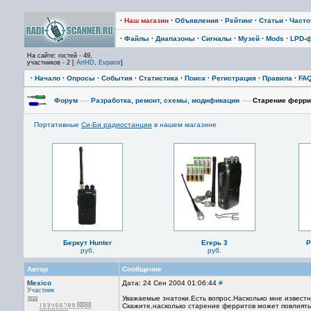
·
Наш магазин
·
Объявления
·
Рейтинг
·
Статьи
·
Част
·
Файлы
·
Диапазоны
·
Сигналы
·
Музей
·
Mods
·
LPD-
На сайте: гостей - 49,
участников - 2 [
ArtHD
,
Evpator
]
·
Начало
·
Опросы
·
События
·
Статистика
·
Поиск
·
Регистрация
·
Правила
·
FA
Форум
—›
Разработка, ремонт, схемы, модификации
—›
Старение ферри
Портативные
Си-Би радиостанции
в нашем магазине
Беркут Hunter
Егерь 3
P
руб.
руб.
Автор
Сообщение
Mexico
Дата: 24 Сен 2004 01:06:44
#
Участник
Уважаемые знатоки.Есть вопрос.Насколько мне известн
Скажите,насколько старение ферритов может повлиять