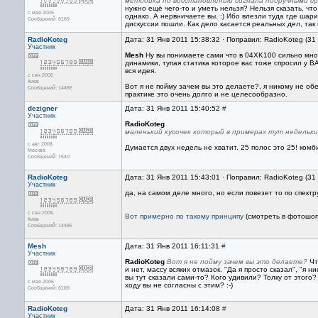
методика по восстановлению сигнала подручными с
нужно ещё чего-то и уметь нельзя? Нельзя сказать, чт
с мая 2006
однако. А нервничаете вы. :) Ибо влезли туда где шар
Сообщений: 6169
дискуссии пошли. Как дело касается реальных дел, так 
RadioKoteg
Дата: 31 Янв 2011 15:38:32 · Поправил: RadioKoteg (31
Участник
Mesh
Ну вы понимаете сами что в 04XK100 сильно мног
динамики, тупая статика которое вас тоже спросил у ВА
вся идея.
с сен 2006
Киев
Вот я не пойму зачем вы это делаете?, я никому не об
Сообщений: 14486
практике это очень долго и не целесообразно.
dezigner
Дата: 31 Янв 2011 15:40:52
#
Участник
RadioKoteg
маленький кусочек который в примерах тут недельк
с авг 2008
Думается двух недель не хватит. 25 полос это 25! ко
Москва
Сообщений: 1540
RadioKoteg
Дата: 31 Янв 2011 15:43:01 · Поправил: RadioKoteg (31
Участник
да, на самом деле много, но если повезет то по спектр
с сен 2006
Вот примерно по такому принципу
(смотреть в фотошопе
Киев
Сообщений: 14486
Mesh
Дата: 31 Янв 2011 16:11:31
#
Участник
RadioKoteg
Вот я не пойму зачем вы это делаете?
Ч
и нет, массу всяких отмазок. "Да я просто сказал", "я 
вы тут сказали сами-то? Кого удивили? Толку от этого
с мая 2006
ходу вы не согласны с этим? :-)
Сообщений: 6169
RadioKoteg
Дата: 31 Янв 2011 16:14:08
#
Участник