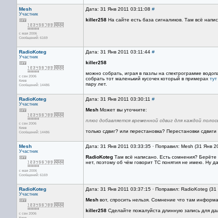
Mesh
Дата: 31 Янв 2011 03:11:08
#
Участник
killer258
На сайте есть база сигналиков. Там всё напи
с мая 2006
Сообщений: 6169
RadioKoteg
Дата: 31 Янв 2011 03:11:44
#
Участник
killer258
можно собрать, играя в пазлы на спектрограмме водоп
с сен 2006
собрать тот маленький кусочек который в примерах
тут
Киев
пару лет.
Сообщений: 14486
RadioKoteg
Дата: 31 Янв 2011 03:30:11
#
Участник
Mesh
Может вы уточните:
плюс добавляется временной сдвиг для каждой полосы
с сен 2006
Киев
только сдвиг? или перестановка? Перестановки сдвиги
Сообщений: 14486
Mesh
Дата: 31 Янв 2011 03:33:35 · Поправил: Mesh (31 Янв 2
Участник
RadioKoteg
Там всё написано. Есть сомнения? Берёте а
нет, поэтому об чём говорит ТС понятия не имею. Ну да
с мая 2006
Сообщений: 6169
RadioKoteg
Дата: 31 Янв 2011 03:37:15 · Поправил: RadioKoteg (31
Участник
Mesh
вот, спросить нельзя. Сомнение что там информа
killer258
Сделайте пожалуйста длинную запись для да
с сен 2006
Киев