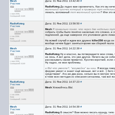
Mesh
Дата: 31 Янв 2011 13:42:40
#
Участник
RadioKoteg
Да ладно вам скромничать. Как это вы ниче
маленький кусочек который в примерах тут недельк
лежать, взломаный
тот маленький кусочек
? Или это 
с мая 2006
Сообщений: 6169
RadioKoteg
Дата: 31 Янв 2011 13:58:50
#
Участник
Mesh
Я правильно понял, что через две недельки ту
собрать чтобы было понятно насколько это сложно, и э
подлинней, да еще наверное это уголовное дело ломат
с сен 2006
Киев
На всякий случай и ждем все дружно
killer258
когда он
Сообщений: 14486
вообще нечем будет заняться кроме как сборкой пазла
Mesh
Дата: 31 Янв 2011 14:22:39
#
Участник
RadioKoteg
Ну и классно, вы потверждаете мои слова, 
не лень. А вот дела, это уже другое. Ничего вы не соб
рассказывать сказки приватно. Кусочек короткий, если
с мая 2006
Ну ладно, не мои проблемы.
Сообщений: 6169
а ВЫ что умеете?, "всеумейка" вы наш.
Я всегда гово
форуме умеют и знают ещё меньше, вот и всё. :) Зато 
средствами". Ага аж два раза, сильно вы я смотрю чего
в теме всех методик из описания сигналика, там всё яс
RadioKoteg
Дата: 31 Янв 2011 14:37:23
#
Участник
Mesh
Успокойтесь ВЫ.
с сен 2006
Киев
Сообщений: 14486
Mesh
Дата: 31 Янв 2011 14:54:39
#
Участник
RadioKoteg
В смысле? Вам можно писать ерунду, типо