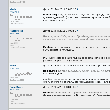
Сообщений: 14486
Mesh
Дата: 31 Янв 2011 03:43:18
#
Участник
RadioKoteg
вот, спросить низзя
Да что вы ерунду гов
должен сделать? :-) У вас же сомнения, ну так и развей
дык, опять я виноват? :)
с мая 2006
Сообщений: 6169
RadioKoteg
Дата: 31 Янв 2011 04:08:50
#
Участник
Вы ж спросили? Спросили. Причём тут вот, спросить 
их или укрепитесь в них, я тут вроде как ни при чём
с сен 2006
Киев
Mesh
вы чего вмешались в тему, ведь вы по сути ничег
Сообщений: 14486
быть совсем не 04XK100.
P.S . Кому интересна методика по восстановлению сиг
развить теорию. Съедят живьем.
Mesh
Дата: 31 Янв 2011 04:33:47 · Поправил: Mesh (31 Янв 2
Участник
RadioKoteg
вы чего вмешались в тему, ведь вы по сут
нет. Ну и ладно.
с мая 2006
p.s.
Съедят живьем.
. лично мне вы и даром не нужны. 
Сообщений: 6169
уметь это что-то сделать, это большая разница. :) Кто 
RadioKoteg
Дата: 31 Янв 2011 13:30:36
#
Участник
Mesh
Но знать что-то и уметь это что-то сделать, 
Ладно я ничего не умею, а ВЫ что умеете?, "всеумейка
с сен 2006
Киев
Сообщений: 14486