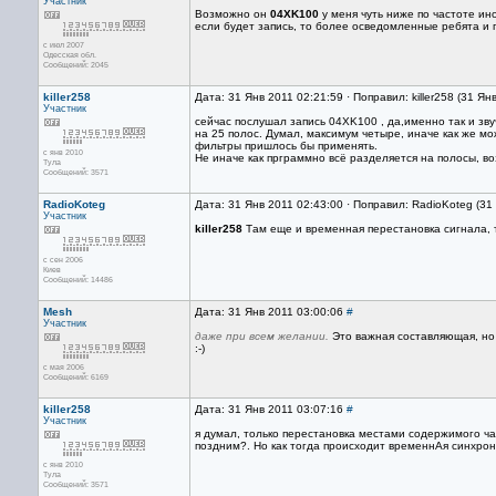
Участник
Возможно он
04XK100
у меня чуть ниже по частоте ино
если будет запись, то более осведомленные ребята и п
с июл 2007
Одесская обл.
Сообщений: 2045
killer258
Дата: 31 Янв 2011 02:21:59 · Поправил: killer258 (31 Ян
Участник
сейчас послушал запись 04XK100 , да,именно так и зву
на 25 полос. Думал, максимум четыре, иначе как же м
фильтры пришлось бы применять.
с янв 2010
Не иначе как прграммно всё разделяется на полосы, 
Тула
Сообщений: 3571
RadioKoteg
Дата: 31 Янв 2011 02:43:00 · Поправил: RadioKoteg (31
Участник
killer258
Там еще и временная перестановка сигнала, т
с сен 2006
Киев
Сообщений: 14486
Mesh
Дата: 31 Янв 2011 03:00:06
#
Участник
даже при всем желании.
Это важная составляющая, но
:-)
с мая 2006
Сообщений: 6169
killer258
Дата: 31 Янв 2011 03:07:16
#
Участник
я думал, только перестановка местами содержимого ч
поздним?. Но как тогда происходит временнАя синхро
с янв 2010
Тула
Сообщений: 3571