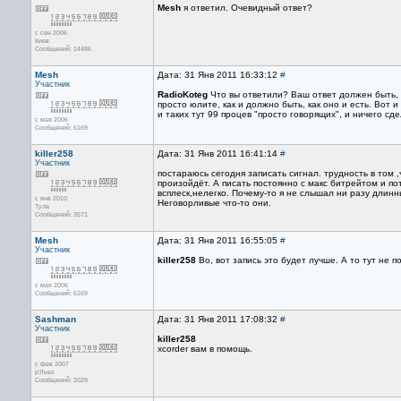
Mesh
я ответил. Очевидный ответ?
с сен 2006
Киев
Сообщений: 14486
Mesh
Дата: 31 Янв 2011 16:33:12
#
Участник
RadioKoteg
Что вы ответили? Ваш ответ должен быть, да
просто юлите, как и должно быть, как оно и есть. Вот и
и таких тут 99 процев "просто говорящих", и ничего сд
с мая 2006
Сообщений: 6169
killer258
Дата: 31 Янв 2011 16:41:14
#
Участник
постараюсь сегодня записать сигнал. трудность в том ,
произойдёт. А писать постоянно с макс битрейтом и п
всплеск,нелегко. Почему-то я не слышал ни разу длинн
с янв 2010
Неговорливые что-то они.
Тула
Сообщений: 3571
Mesh
Дата: 31 Янв 2011 16:55:05
#
Участник
killer258
Во, вот запись это будет лучше. А то тут не 
с мая 2006
Сообщений: 6169
Sashman
Дата: 31 Янв 2011 17:08:32
#
Участник
killer258
xcorder вам в помощь.
с фев 2007
р'Льех
Сообщений: 2029