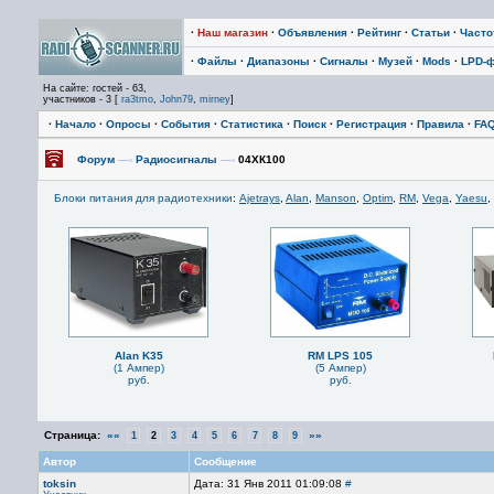
·
Наш магазин
·
Объявления
·
Рейтинг
·
Статьи
·
Част
·
Файлы
·
Диапазоны
·
Сигналы
·
Музей
·
Mods
·
LPD-
На сайте: гостей - 63,
участников - 3 [
ra3tmo
,
John79
,
mirney
]
·
Начало
·
Опросы
·
События
·
Статистика
·
Поиск
·
Регистрация
·
Правила
·
FA
Форум
—›
Радиосигналы
—›
04ХК100
Блоки питания для радиотехники
:
Ajetrays
,
Alan
,
Manson
,
Optim
,
RM
,
Vega
,
Yaesu
,
Alan K35
RM LPS 105
(1 Ампер)
(5 Ампер)
руб.
руб.
Страница:
««
»»
1
2
3
4
5
6
7
8
9
Автор
Сообщение
toksin
Дата: 31 Янв 2011 01:09:08
#