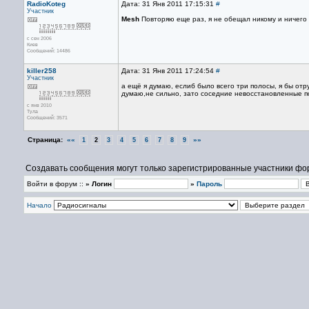
RadioKoteg
Дата: 31 Янв 2011 17:15:31
#
Участник
Mesh
Повторяю еще раз, я не обещал никому и ничего 
с сен 2006
Киев
Сообщений: 14486
killer258
Дата: 31 Янв 2011 17:24:54
#
Участник
а ещё я думаю, еслиб было всего три полосы, я бы от
думаю,не сильно, зато соседние невосстановленные по
с янв 2010
Тула
Сообщений: 3571
Страница:
««
»»
1
2
3
4
5
6
7
8
9
Создавать сообщения могут только зарегистрированные участники фо
Войти в форум ::
» Логин
»
Пароль
Начало