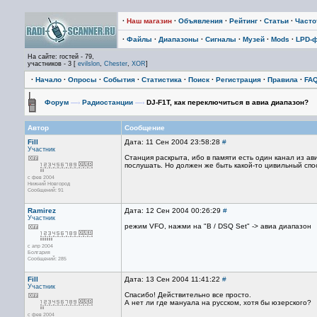
·
Наш магазин
·
Объявления
·
Рейтинг
·
Статьи
·
Част
·
Файлы
·
Диапазоны
·
Сигналы
·
Музей
·
Mods
·
LPD-
На сайте: гостей - 79,
участников - 3 [
evilslon
,
Chester
,
XOR
]
·
Начало
·
Опросы
·
События
·
Статистика
·
Поиск
·
Регистрация
·
Правила
·
FA
Форум
—›
Радиостанции
—›
DJ-F1T, как переключиться в авиа диапазон?
Автор
Сообщение
Fill
Дата: 11 Сен 2004 23:58:28
#
Участник
Станция раскрыта, ибо в памяти есть один канал из ави
послушать. Но должен же быть какой-то цивильный спос
с фев 2004
Нижний Новгород
Сообщений: 91
Ramirez
Дата: 12 Сен 2004 00:26:29
#
Участник
режим VFO, нажми на "B / DSQ Set" -> авиа диапазон
с апр 2004
Болгария
Сообщений: 285
Fill
Дата: 13 Сен 2004 11:41:22
#
Участник
Спасибо! Действительно все просто.
А нет ли где мануала на русском, хотя бы юзерского?
с фев 2004