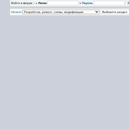
Войти в форум ::
» Логин
»
Пароль
Начало