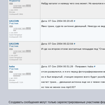
Модератор
Найду каталог и напишу чего она может. Но каналов в 
с июн 2003
Москва
Сообщений: 9866
UA1CHN
Дата: 07 Сен 2004 00:20:45
#
Участник
Явно транк, судя по антенне двоишный. Никогда не ви
с сен 2004
Санкт-Петербург
Сообщений: 302
UA1CHN
Дата: 07 Сен 2004 00:22:04
#
Участник
И где на втором отсеке контактные площадки под "Ста
с сен 2004
Санкт-Петербург
Сообщений: 302
haba
Дата: 07 Сен 2004 00:51:26 · Поправил: haba
#
Участник
отсек развалился, и я его перед фотографированием в
он и был вскрытый. станция скореее всего будет разоб
с авг 2003
Москва
насчет транк.... двоишная антенна еще ни о чемне гов
Сообщений: 7129
но тем не менее она mpt1327
Создавать сообщения могут только зарегистрированные участники фо