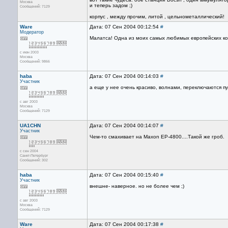
Москва
и теперь задом ;)
Сообщений: 7129
корпус , между прочим, литой , цельнометаллический!
Ware
Дата: 07 Сен 2004 00:12:54
#
Модератор
Малатса! Одна из моих самых любимых европейских ко
с июн 2003
Москва
Сообщений: 9866
haba
Дата: 07 Сен 2004 00:14:03
#
Участник
а еще у нее очень красиво, волнами, переключаются пу
с авг 2003
Москва
Сообщений: 7129
UA1CHN
Дата: 07 Сен 2004 00:14:07
#
Участник
Чем-то смахивает на Maxon EP-4800....Такой же гроб.
с сен 2004
Санкт-Петербург
Сообщений: 302
haba
Дата: 07 Сен 2004 00:15:40
#
Участник
внешне- наверное. но не более чем ;)
с авг 2003
Москва
Сообщений: 7129
Ware
Дата: 07 Сен 2004 00:17:38
#