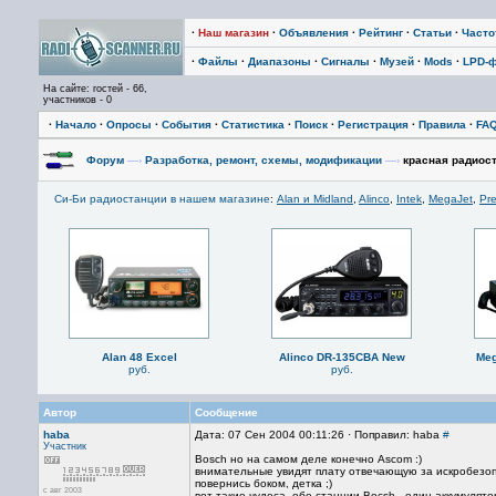
·
Наш магазин
·
Объявления
·
Рейтинг
·
Статьи
·
Част
·
Файлы
·
Диапазоны
·
Сигналы
·
Музей
·
Mods
·
LPD-
На сайте: гостей - 66,
участников - 0
·
Начало
·
Опросы
·
События
·
Статистика
·
Поиск
·
Регистрация
·
Правила
·
FA
Форум
—›
Разработка, ремонт, схемы, модификации
—›
красная радиост
Си-Би радиостанции в нашем магазине
:
Alan и Midland
,
Alinco
,
Intek
,
MegaJet
,
Pre
Alan 48 Excel
Alinco DR-135CBA New
Meg
руб.
руб.
Автор
Сообщение
haba
Дата: 07 Сен 2004 00:11:26 · Поправил: haba
#
Участник
Bosch но на самом деле конечно Ascom :)
внимательные увидят плату отвечающую за искробезо
повернись боком, детка ;)
с авг 2003
вот такие чудеса. обе станции Bocsh , один аккумулят