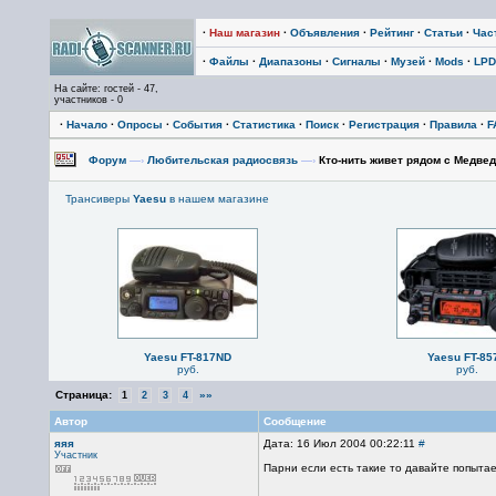
·
Наш магазин
·
Объявления
·
Рейтинг
·
Статьи
·
Час
·
Файлы
·
Диапазоны
·
Сигналы
·
Музей
·
Mods
·
LPD
На сайте: гостей - 47,
участников - 0
·
Начало
·
Опросы
·
События
·
Статистика
·
Поиск
·
Регистрация
·
Правила
·
F
Форум
—›
Любительская радиосвязь
—›
Кто-нить живет рядом с Медвед
Трансиверы
Yaesu
в нашем магазине
Yaesu FT-817ND
Yaesu FT-85
руб.
руб.
Страница:
»»
1
2
3
4
Автор
Сообщение
яяя
Дата: 16 Июл 2004 00:22:11
#
Участник
Парни если есть такие то давайте попыта