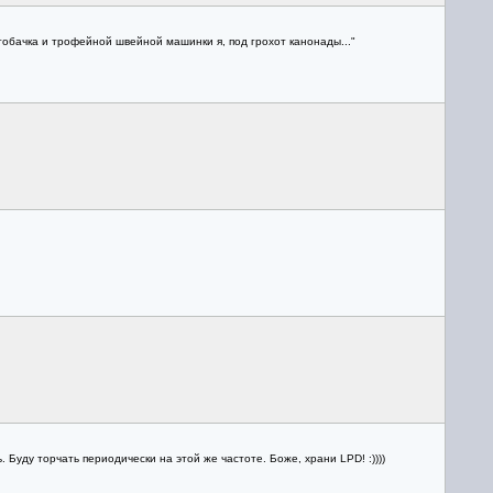
отобачка и трофейной швейной машинки я, под грохот канонады..."
уду торчать периодически на этой же частоте. Боже, храни LPD! :))))