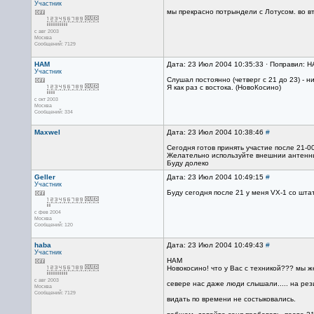
Участник
мы прекрасно потрындели с Лотусом. во вт
с авг 2003
Москва
Сообщений: 7129
HAM
Дата: 23 Июл 2004 10:35:33 · Поправил: 
Участник
Cлушал постоянно (четверг с 21 до 23) - ни
Я как раз с востока. (НовоКосино)
с окт 2003
Москва
Сообщений: 334
Maxwel
Дата: 23 Июл 2004 10:38:46
#
Сегодня готов принять участие после 21-00
Желательно используйте внешнии антенн
Буду долеко
Geller
Дата: 23 Июл 2004 10:49:15
#
Участник
Буду сегодня после 21 у меня VX-1 со шта
с фев 2004
Москва
Сообщений: 120
haba
Дата: 23 Июл 2004 10:49:43
#
Участник
HAM
Новокосино! что у Вас с техникой??? мы ж
с авг 2003
севере нас даже люди слышали..... на рези
Москва
Сообщений: 7129
видать по времени не состыковались.