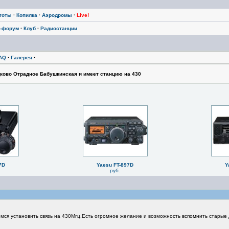
тоты
·
Копилка
·
Аэродромы
·
Live!
-форум
·
Клуб
·
Радиостанции
AQ
·
Галерея
·
ково Отрадное Бабушкинская и имеет станцию на 430
7D
Yaesu FT-897D
Y
руб.
емся установить связь на 430Мгц.Есть огромное желание и возможность вспомнить старые 