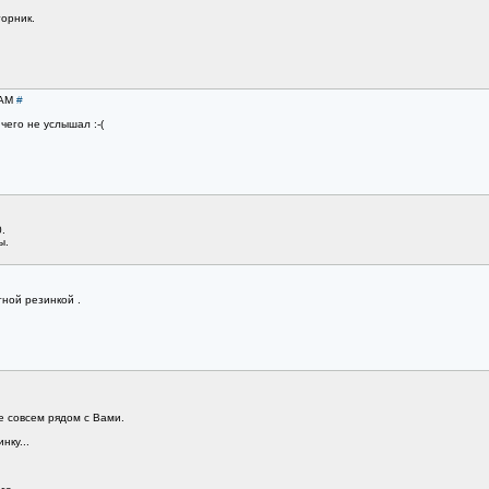
орник.
HAM
#
чего не услышал :-(
.
ы.
тной резинкой .
е совсем рядом с Вами.
нку...