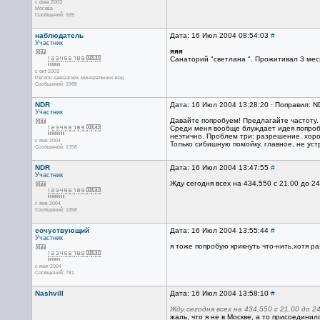
с фев 2003
Москва
Сообщений: 939
наблюдатель
Дата: 16 Июл 2004 08:54:03
#
Участник
яяя
Санаторий "светлана ". Прожитивал 3 меся
с окт 2003
Регион кавказских минеральных вод
Сообщений: 1988
NDR
Дата: 16 Июл 2004 13:28:20 · Поправил: 
Участник
Давайте попробуем! Предлагайте частоту. 
Среди меня вообще блуждает идея попробо
неэтично. Проблем три: разрешение, хорош
с янв 2004
Только сибишную помойку, главное, не устр
Сообщений: 1358
NDR
Дата: 16 Июл 2004 13:47:55
#
Участник
Жду сегодня всех на 434,550 с 21.00 до 24
с янв 2004
Сообщений: 1358
сочуствующий
Дата: 16 Июл 2004 13:55:44
#
Участник
я тоже попробую крикнуть что-нить.хотя 
с мая 2004
Сообщений: 781
Nashvill
Дата: 16 Июл 2004 13:58:10
#
Жду сегодня всех на 434,550 с 21.00 до 24
жаль, что я не в Москве, а то присоединилс