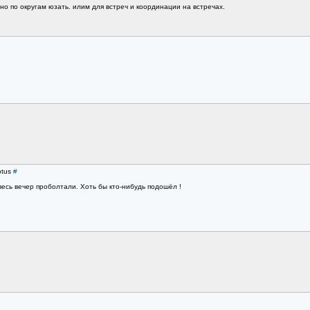
ьно по округам юзать. илим для встреч и координации на встречах.
otus
#
весь вечер проболтали. Хоть бы кто-нибудь подошёл !