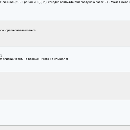
не слышал (21-22 район м. ВДНХ), сегодня опять 434,550 послушаю после 21 . Может какое
ки-браво-папа-янки-го-го
))
ся эпизодически, но вообще никого не слышал :(