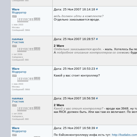
Сообщений: 880
Ware
Дата: 25 Ноя 2007 16:14:18
#
Модератор
ведь должен идти в комплекте?
Отдельно заказывается вроде.
с июн 2003
Москва
Сообщений: 9866
rusmax
Дата: 25 Ноя 2007 16:28:57
#
Участник
2 Ware
Отдельно заказывается вроде.
- жаль. Хотелось бы по
А
подробное описание контроллеров со схемами
буде
с окт 2006
Хабаровск
Сообщений: 880
Ware
Дата: 25 Ноя 2007 16:53:23
#
Модератор
Какой у вас стоит контроллер?
с июн 2003
Москва
Сообщений: 9866
rusmax
Дата: 25 Ноя 2007 16:56:58
#
Участник
2 Ware
Какой у вас стоит контроллер?
- вроде как 3948, ну 
как RICK должен быть. Или как там их величают. По мо
с окт 2006
Хабаровск
Сообщений: 880
Ware
Дата: 25 Ноя 2007 16:58:39
#
Модератор
По бэйсик-контроллеру инфа есть тут:
http://batlabs.com