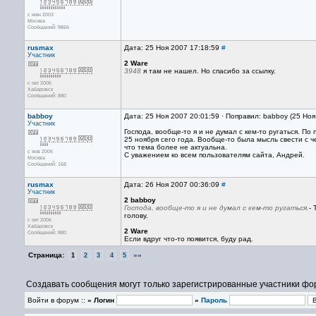
с июн 2003
Москва
Сообщений: 9866
rusmax
Дата: 25 Ноя 2007 17:18:59
#
Участник
2 Ware
3948
я там не нашел. Но спасибо за ссылку.
с окт 2006
Хабаровск
Сообщений: 880
babboy
Дата: 25 Ноя 2007 20:01:59 · Поправил: babboy (25 Но
Участник
Господа, вообще-то я и не думал с кем-то ругаться. По 
25 ноября сего года. Вообще-то была мысль свести с ч
что тема более не актуальна.
с янв 2006
С уважением ко всем пользователям сайта, Андрей.
Москва
Сообщений: 168
rusmax
Дата: 26 Ноя 2007 00:36:09
#
Участник
2 babboy
Господа, вообще-то я и не думал с кем-то ругаться.
-
голову.
с окт 2006
Хабаровск
2 Ware
Сообщений: 880
Если вдруг что-то появится, буду рад.
Страница:
»»
1
2
3
4
5
Создавать сообщения могут только зарегистрированные участники фо
Войти в форум ::
» Логин
»
Пароль