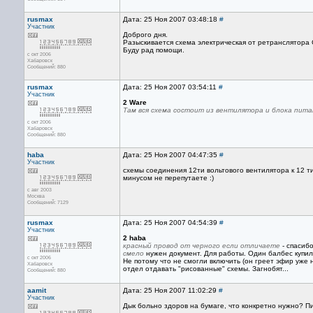
rusmax
Дата: 25 Ноя 2007 03:48:18
#
Участник
Доброго дня.
Разыскивается схема электрическая от ретранслятора 
Буду рад помощи.
с окт 2006
Хабаровск
Сообщений: 880
rusmax
Дата: 25 Ноя 2007 03:54:11
#
Участник
2 Ware
Там вся схема состоит из вентилятора и блока пита
с окт 2006
Хабаровск
Сообщений: 880
haba
Дата: 25 Ноя 2007 04:47:35
#
Участник
схемы соединения 12ти вольтового вентилятора к 12 ти
минусом не перепутаете :)
с авг 2003
Москва
Сообщений: 7129
rusmax
Дата: 25 Ноя 2007 04:54:39
#
Участник
2 haba
красный провод от черного если отличаете
- спасиб
смело
нужен документ. Для работы. Один балбес купил 
с окт 2006
Не потому что не смогли включить (он греет эфир уже н
Хабаровск
отдел отдавать "рисованные" схемы. Загнобят...
Сообщений: 880
aamit
Дата: 25 Ноя 2007 11:02:29
#
Участник
Дык больно здоров на бумаге, что конкретно нужно? 