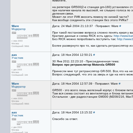
помогите,
на репитере GR500(2-е станции gm-160) установлен с
при наличии канала по высокой, не слышно голоса по з
деления связи.
Может ли этот РИК вносить помеху по низкой части?
Как вообще соединить эти станции без этого РИКа?
Ware
Дата: 24 Май 2004 21:13:37 · Поправил: Ware
#
Модератор
При такой постановке вопроса сложно понять какая у в
Краткие данные и схема RICK есть здесь:
http://www.bat
Без RICK можно попробовать поступить так:
http://www.
с июн 2003
Москва
Более развернуто про то, как сделать ретранслятор из
Сообщений: 9866
aas
Дата: 18 Ноя 2004 12:50:21
#
Участник
30 Янв 2011 22:23:10 - Присоединенная тема:
Вопрос про ретранслятор Motorola GR500
с дек 2003
Принесли мне тут ретранслятор GR-500. Все,что на н
Москва
Вопрос следующий, что это за зверь и где на него мож
Сообщений: 184
Ware
Дата: 18 Ноя 2004 12:57:39 · Поправил: Ware
#
Модератор
GR500 - это всего лишь железный корпус с блоком пит
Там вся схема состоит из вентилятора и блока питания:
Остальное - две радиостанции GM300 (M208/216, MaxT
с июн 2003
Москва
Сообщений: 9866
aas
Дата: 18 Ноя 2004 13:15:32
#
Участник
Спасибо за ответ.
с дек 2003
Москва
Сообщений: 184