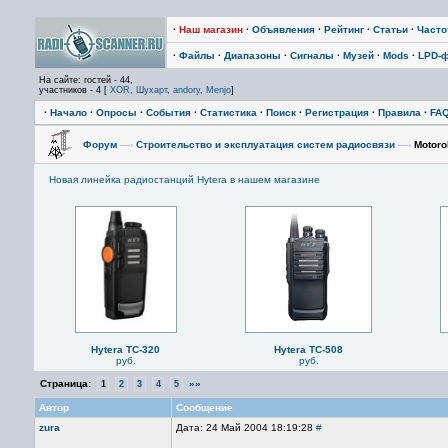
·
Наш магазин
·
Объявления
·
Рейтинг
·
Статьи
·
Част
·
Файлы
·
Диапазоны
·
Сигналы
·
Музей
·
Mods
·
LPD-
На сайте: гостей - 44,
участников - 4 [
XOR
,
Шухарт
,
andory
,
Menjo
]
·
Начало
·
Опросы
·
События
·
Статистика
·
Поиск
·
Регистрация
·
Правила
·
FA
Форум
—›
Строительство и эксплуатация систем радиосвязи
—›
Motoro
Новая линейка радиостанций Hytera в нашем магазине
Hytera TC-320
Hytera TC-508
руб.
руб.
Страница:
»»
1
2
3
4
5
Автор
Сообщение
zura
Дата: 24 Май 2004 18:19:28
#