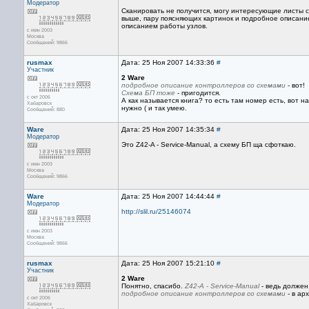
Модератор
Сканировать не получится, могу интересующие листы с
выше, пару поясняющих картинок и подробное описание
описанием работы узлов.
с июн 2003
Москва
Сообщений: 9866
rusmax
Дата: 25 Ноя 2007 14:33:36
#
Участник
2 Ware
подробное описание контроллеров со схемами
- вот!
Схема БП тоже
- пригодится.
с окт 2006
А как называется книга? то есть там номер есть, вот н
Хабаровск
нужно ( и так умею.
Сообщений: 880
Ware
Дата: 25 Ноя 2007 14:35:34
#
Модератор
Это Z42-A - Service-Manual, а схему БП ща сфоткаю.
с июн 2003
Москва
Сообщений: 9866
Ware
Дата: 25 Ноя 2007 14:44:44
#
Модератор
http://slil.ru/25146074
с июн 2003
Москва
Сообщений: 9866
rusmax
Дата: 25 Ноя 2007 15:21:10
#
Участник
2 Ware
Понятно, спасибо.
Z42-A - Service-Manual
- ведь должен
подробное описание контроллеров со схемами
- в ар
с окт 2006
Хабаровск