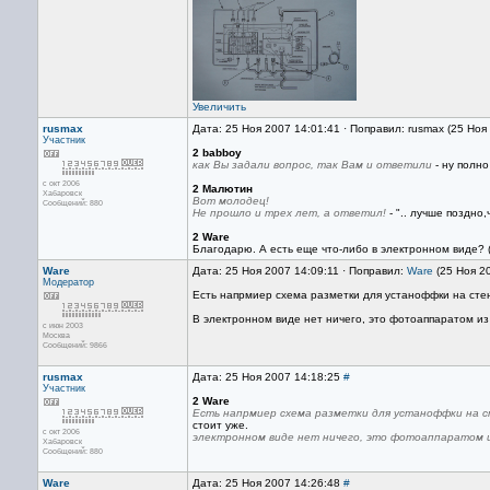
Увеличить
rusmax
Дата: 25 Ноя 2007 14:01:41 · Поправил: rusmax (25 Ноя
Участник
2 babboy
как Вы задали вопрос, так Вам и ответили
- ну полно
с окт 2006
2 Малютин
Хабаровск
Вот молодец!
Сообщений: 880
Не прошло и трех лет, а ответил!
- ".. лучше поздно
2 Ware
Благодарю. А есть еще что-либо в электронном виде? 
Ware
Дата: 25 Ноя 2007 14:09:11 · Поправил:
Ware
(25 Ноя 2
Модератор
Есть напрмиер схема разметки для устаноффки на стен
В электронном виде нет ничего, это фотоаппаратом из 
с июн 2003
Москва
Сообщений: 9866
rusmax
Дата: 25 Ноя 2007 14:18:25
#
Участник
2 Ware
Есть напрмиер схема разметки для устаноффки на с
стоит уже.
с окт 2006
электронном виде нет ничего, это фотоаппаратом и
Хабаровск
Сообщений: 880
Ware
Дата: 25 Ноя 2007 14:26:48
#