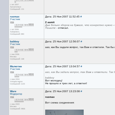
с окт 2007
Архангельск
Сообщений: 131
rusmax
Дата: 25 Ноя 2007 11:52:45
#
Участник
2 aamit
Дык больно здоров на бумаге, что конкретно нужно
- 
Пишите
- отписал.
с окт 2006
Хабаровск
Сообщений: 880
babboy
Дата: 25 Ноя 2007 12:56:07
#
Участник
aas, как Вы задали вопрос, так Вам и ответили. Так бы
с янв 2006
Москва
Сообщений: 168
Малютин
Дата: 25 Ноя 2007 13:04:57
#
Участник
aas, как Вы задали вопрос, так Вам и ответили. Так
babboy
с мая 2004
Вот молодец!
Vologda region
Не прошло и трех лет, а ответил!
Сообщений: 1133
Ware
Дата: 25 Ноя 2007 13:23:08
#
Модератор
rusmax
Вот схема соединения:
с июн 2003
Москва
Сообщений: 9866