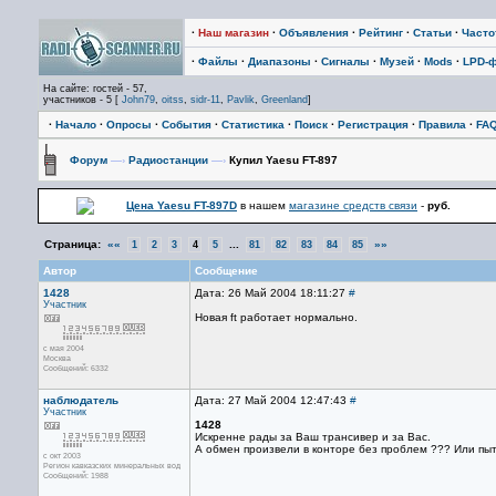
·
Наш магазин
·
Объявления
·
Рейтинг
·
Статьи
·
Част
·
Файлы
·
Диапазоны
·
Сигналы
·
Музей
·
Mods
·
LPD-
На сайте: гостей - 57,
участников - 5 [
John79
,
oitss
,
sidr-11
,
Pavlik
,
Greenland
]
·
Начало
·
Опросы
·
События
·
Статистика
·
Поиск
·
Регистрация
·
Правила
·
FA
Форум
—›
Радиостанции
—›
Купил Yaesu FT-897
Цена Yaesu FT-897D
в нашем
магазине средств связи
-
руб.
Страница:
««
...
»»
1
2
3
4
5
81
82
83
84
85
Автор
Сообщение
1428
Дата: 26 Май 2004 18:11:27
#
Участник
Новая ft работает нормально.
с мая 2004
Москва
Сообщений: 6332
наблюдатель
Дата: 27 Май 2004 12:47:43
#
Участник
1428
Искренне рады за Ваш трансивер и за Вас.
А обмен произвели в конторе без проблем ??? Или пытал
с окт 2003
Регион кавказских минеральных вод
Сообщений: 1988