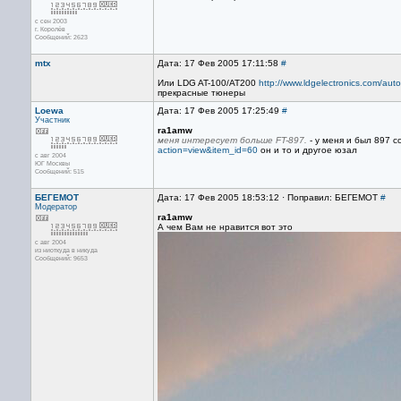
с сен 2003
г. Королёв
Сообщений: 2623
mtx
Дата: 17 Фев 2005 17:11:58
#
Или LDG AT-100/AT200
http://www.ldgelectronics.com/auto
прекрасные тюнеры
Loewa
Дата: 17 Фев 2005 17:25:49
#
Участник
ra1amw
меня интересует больше FT-897.
- у меня и был 897 
action=view&item_id=60
он и то и другое юзал
с авг 2004
ЮГ Москвы
Сообщений: 515
БЕГЕМОТ
Дата: 17 Фев 2005 18:53:12 · Поправил: БЕГЕМОТ
#
Модератор
ra1amw
А чем Вам не нравится вот это
с авг 2004
из ниоткуда в никуда
Сообщений: 9653