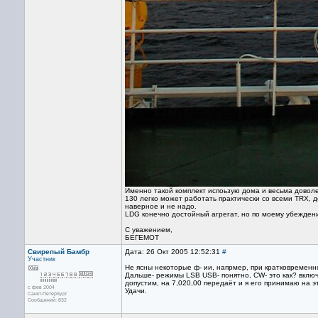
Именно такой комплект испоьзую дома и весьма доволе
130 легко может работать практически со всеми TRX, 
наверное и не надо.
LDG конечно достойный агрегат, но по моему убежден
С уважением,
БЕГЕМОТ
Свирепый Бамбр
Дата: 26 Окт 2005 12:52:31
#
Участник
Не ясны некоторые ф- ии, напрмер, при кратковременн
Дальше- режимы LSB USB- понятно, CW- это как? включа
допустим, на 7,020,00 передаёт и я его принимаю на э
с фев 2004
Удачи.
Санкт-Петербург
Сообщений: 832