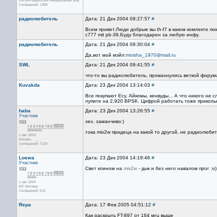
Регион кавказских минеральных вод
Сообщений: 1988
радиолюбитель
Дата: 21 Дек 2004 09:27:57
#
Всем привет.Люди добрые вы th-f7 в каком комлекте по
c777 mit pb-39.Буду благодарен за любую инфу.
радиолюбитель
Дата: 21 Дек 2004 09:30:04
#
Да,вот мой мэйл:
moisha_1970@mail.ru
SWL
Дата: 21 Дек 2004 09:41:55
#
что-то вы радиолюбитель, промахнулись веткой форум
Kuvakda
Дата: 23 Дек 2004 13:14:03
#
Все покупают Есу, Айкомы, кенвуды... А что никого не
лупите на 2,920 BPSK. Цифрой работать тоже приколь
haba
Дата: 23 Дек 2004 13:26:55
#
Участник
хех. заманчиво:)
тока mix2w придеца на какой то другой, не радиолюбит
с авг 2003
Москва
Сообщений: 7129
Loewa
Дата: 23 Дек 2004 14:19:46
#
Участник
Свет клином на
mix2w
- дык и без него навалом прог :о)
с авг 2004
ЮГ Москвы
Сообщений: 515
Repa
Дата: 17 Фев 2005 04:51:12
#
Как раскрыть FT-897 от 164 мгц выше