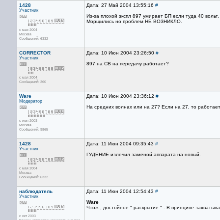
1428
Дата: 27 Май 2004 13:55:16
#
Участник
Из-за плохой экспл 897 умирает БП если туда 40 вольт.
Морщились но проблем НЕ ВОЗНИКЛО.
с мая 2004
Москва
Сообщений: 6332
CORRECTOR
Дата: 10 Июн 2004 23:26:50
#
Участник
897 на СВ на передачу работает?
с мая 2004
Сообщений: 260
Ware
Дата: 10 Июн 2004 23:36:12
#
Модератор
На средних волнах или на 27? Если на 27, то работает
с июн 2003
Москва
Сообщений: 9865
1428
Дата: 11 Июн 2004 09:35:43
#
Участник
ГУДЕНИЕ излечил заменой аппарата на новый.
с мая 2004
Москва
Сообщений: 6332
наблюдатель
Дата: 11 Июн 2004 12:54:43
#
Участник
Ware
Чтож , достойное " раскрытие " . В принципе захватыва
с окт 2003