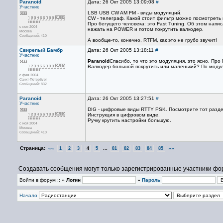
Paranoid
Дата: 26 Окт 2005 13:09:08
#
Участник
LSB USB CW AM FM - виды модуляций.
CW - телеграф. Какой стоит фильтр можно посмотреть 
Про бегущего человека: это Fast Tuning. Об этом напи
с ноя 2004
нажать на POWER и потом покрутить валкодер.
Москва
Сообщений: 410
А вообще-то, конечно, RTFM, как это не грубо звучит!
Свирепый Бамбр
Дата: 26 Окт 2005 13:18:11
#
Участник
Paranoid
Спасибо, то что это модуляция, это ясно. Про 
Валкодер большой покрутить или маленький? По модуля
с фев 2004
Санкт-Петербург
Сообщений: 832
Paranoid
Дата: 26 Окт 2005 13:27:51
#
Участник
DIG - цифровые виды RTTY PSK. Посмотрите тот раздел
Инструкция в цифровом виде.
Ручку крутить настройки большую.
с ноя 2004
Москва
Сообщений: 410
Страница:
««
...
»»
1
2
3
4
5
81
82
83
84
85
Создавать сообщения могут только зарегистрированные участники фо
Войти в форум ::
» Логин
»
Пароль
Начало