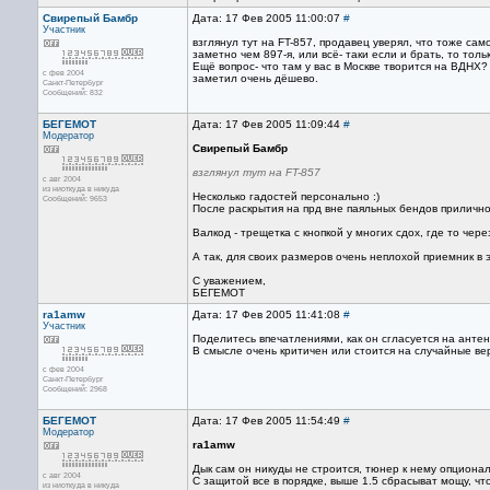
Свирепый Бамбр
Дата: 17 Фев 2005 11:00:07
#
Участник
взглянул тут на FT-857, продавец уверял, что тоже сам
заметно чем 897-я, или всё- таки если и брать, то толь
Ещё вопрос- что там у вас в Москве творится на ВДНХ
с фев 2004
заметил очень дёшево.
Санкт-Петербург
Сообщений: 832
БЕГЕМОТ
Дата: 17 Фев 2005 11:09:44
#
Модератор
Свирепый Бамбр
взглянул тут на FT-857
с авг 2004
из ниоткуда в никуда
Несколько гадостей персонально :)
Сообщений: 9653
После раскрытия на прд вне паяльных бендов прилично 
Валкод - трещетка с кнопкой у многих сдох, где то чер
А так, для своих размеров очень неплохой приемник в э
С уважением,
БЕГЕМОТ
ra1amw
Дата: 17 Фев 2005 11:41:08
#
Участник
Поделитесь впечатлениями, как он сгласуется на анте
В смысле очень критичен или стоится на случайные ве
с фев 2004
Санкт-Петербург
Сообщений: 2968
БЕГЕМОТ
Дата: 17 Фев 2005 11:54:49
#
Модератор
ra1amw
Дык сам он никуды не строится, тюнер к нему опциона
с авг 2004
С защитой все в порядке, выше 1.5 сбрасыват мощу, ч
из ниоткуда в никуда