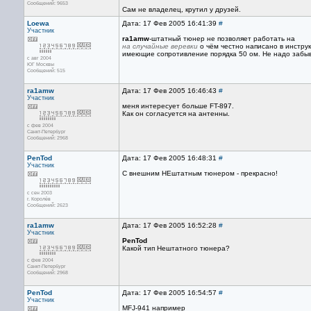
Сообщений: 9653
Сам не владелец, крутил у друзей.
Loewa
Дата: 17 Фев 2005 16:41:39
#
Участник
ra1amw
-штатный тюнер не позволяет работать на
на случайные веревки
о чём честно написано в инстру
имеющие сопротивление порядка 50 ом. Не надо забыв
с авг 2004
ЮГ Москвы
Сообщений: 515
ra1amw
Дата: 17 Фев 2005 16:46:43
#
Участник
меня интересует больше FT-897.
Как он согласуется на антенны.
с фев 2004
Санкт-Петербург
Сообщений: 2968
PenTod
Дата: 17 Фев 2005 16:48:31
#
Участник
С внешним НЕштатным тюнером - прекрасно!
с сен 2003
г. Королёв
Сообщений: 2623
ra1amw
Дата: 17 Фев 2005 16:52:28
#
Участник
PenTod
Какой тип Нештатного тюнера?
с фев 2004
Санкт-Петербург
Сообщений: 2968
PenTod
Дата: 17 Фев 2005 16:54:57
#
Участник
MFJ-941 например