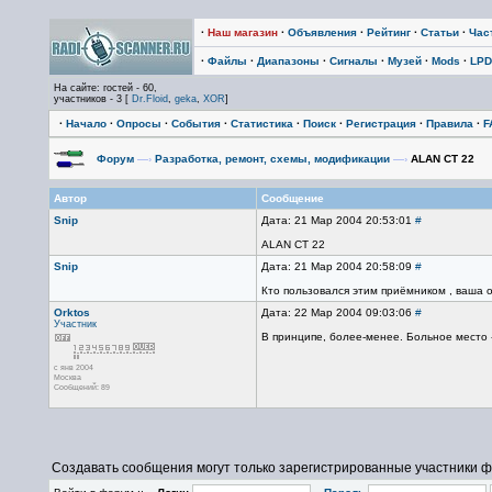
·
Наш магазин
·
Объявления
·
Рейтинг
·
Статьи
·
Час
·
Файлы
·
Диапазоны
·
Сигналы
·
Музей
·
Mods
·
LPD
На сайте: гостей - 60,
участников - 3 [
Dr.Floid
,
geka
,
XOR
]
·
Начало
·
Опросы
·
События
·
Статистика
·
Поиск
·
Регистрация
·
Правила
·
F
Форум
—›
Разработка, ремонт, схемы, модификации
—›
ALAN CT 22
Автор
Сообщение
Snip
Дата: 21 Мар 2004 20:53:01
#
ALAN CT 22
Snip
Дата: 21 Мар 2004 20:58:09
#
Кто пользовался этим приёмником , ваша о
Orktos
Дата: 22 Мар 2004 09:03:06
#
Участник
В принципе, более-менее. Больное место -
с янв 2004
Москва
Сообщений: 89
Создавать сообщения могут только зарегистрированные участники ф