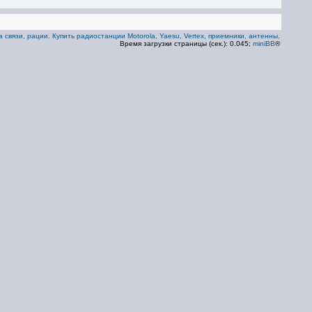
 связи, рации. Купить радиостанции Motorola, Yaesu, Vertex, приемники, антенны.
Время загрузки страницы (сек.): 0.045;
miniBB
®