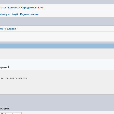
тоты
·
Копилка
·
Аэродромы
·
Live!
-форум
·
Клуб
·
Радиостанции
AQ
·
Галерея
·
ценка !
 антенна и ее крепеж.
орума.