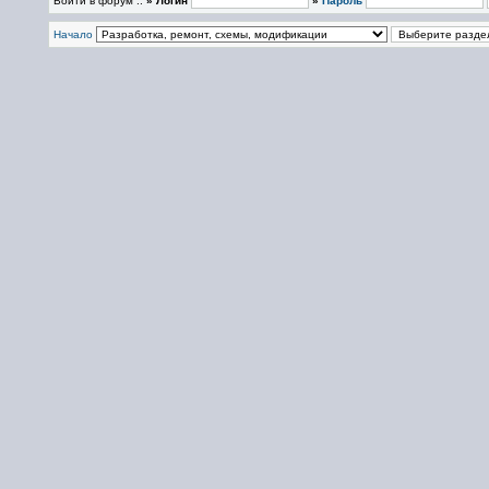
Войти в форум ::
» Логин
»
Пароль
Начало