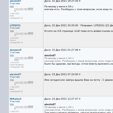
alexlis07
Дата: 22 Дек 2021 18:27:20
#
Участник
По-моему у меня и SA с
ключом есть. Разбирусь с этим вопросом, если кому-то
с июн 2019
Киев
Сообщений: 20
LPD2011
Дата: 22 Дек 2021 20:20:00 · Поправил: LPD2011 (22 Д
Участник
Кстати на 3-й странице этой темы есть живая ссылка на
с янв 2011
Russia
Сообщений: 34
deepaer0
Дата: 23 Дек 2021 01:27:06
#
Участник
alexlis07
По-моему у меня и SA с
ключом есть. Разбирусь с этим вопросом, если кому-
с ноя 2015
Было бы здорово, как всегда, готов помочь выложить на
Санкт-Петербург
Сообщений: 439
alexlis07
Дата: 23 Дек 2021 07:10:00
#
Участник
Или сегодня или завтра вышлю Вам на почту . С уважен
с июн 2019
Киев
Сообщений: 20
MrKalach
Дата: 23 Дек 2021 12:27:47
#
Участник
alexlis07
По-моему у меня и SA с
ключом есть. Разбирусь с этим вопросом, если кому-
с мар 2017
Там ключ к железу привязан, смысла выкладывать нет. 