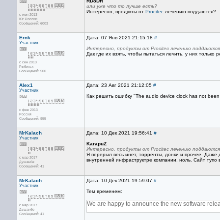
RD8DR
или уже что то лучше есть?
Интересно, продукты от
Procitec
лечению поддаются?
с июн 2013
Юг России
Сообщений: 6003
Ernk
Дата: 07 Янв 2021 21:15:18
#
Участник
Интересно, продукты от Procitec лечению поддаютс
Дак где их взять, чтобы пытаться лечить, у них только 
с сен 2013
Рыбинск
Сообщений: 500
Alex1
Дата: 23 Авг 2021 21:12:05
#
Участник
Как решить ошибку "The audio device clock has not been 
с фев 2013
Россия
Сообщений: 955
MrKalach
Дата: 10 Дек 2021 19:56:41
#
Участник
KarapuZ
Интересно, продукты от Procitec лечению поддаютс
Я перерыл весь инет, торренты, донки и прочее. Даже 
с мар 2017
внутренней инфраструктре компании, ноль. Сайт тупо 
Душанбе
Сообщений: 41
MrKalach
Дата: 10 Дек 2021 19:59:07
#
Участник
Тем временем:
We are happy to announce the new software releas
с мар 2017
Душанбе
Сообщений: 41