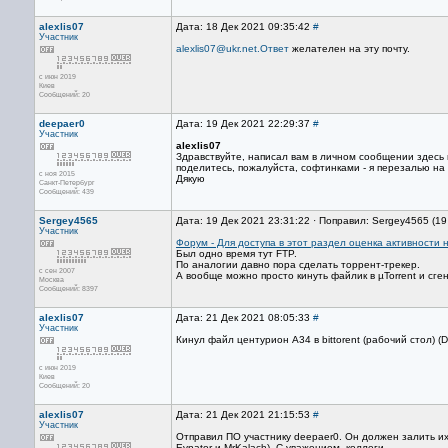
alexlis07
Дата: 18 Дек 2021 09:35:42
#
Участник
alexlis07@ukr.net.Ответ
желателен на эту почту.
с июн 2019
Киев
Сообщений: 20
deepaer0
Дата: 19 Дек 2021 22:29:37
#
Участник
alexlis07
Здравствуйте, написал вам в личном сообщении здесь 
поделитесь, пожалуйста, софтинками - я перезалью на 
с ноя 2015
Дякую
Санкт-Петербург
Сообщений: 439
Sergey4565
Дата: 19 Дек 2021 23:31:22 · Поправил: Sergey4565 (19
Участник
Форум - Для доступа в этот раздел оценка активности 
Был одно время тут FTP.
По аналогии давно пора сделать торрент-трекер.
с сен 2007
А вообще можно просто кинуть файлик в µTorrent и сге
Москва
Сообщений: 8397
alexlis07
Дата: 21 Дек 2021 08:05:33
#
Участник
Кинул файл центурион А34 в bittorent (рабочий стол) (De
с июн 2019
Киев
Сообщений: 20
alexlis07
Дата: 21 Дек 2021 21:15:53
#
Участник
Отправил ПО участнику deepaer0. Он должен залить их 
Evpator и MrKalach). С уважением, коллеги