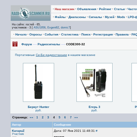
·
Наш магазин
·
Объявления
·
Рейтинг
·
Статьи
·
Част
·
Файлы
·
Диапазоны
·
Сигналы
·
Музей
·
Mods
·
LPD-
На сайте: гостей - 65,
участников - 3 [
ASU1956
,
Evgeni62
,
domic7
]
·
Начало
·
Опросы
·
События
·
Статистика
·
Поиск
·
Регистрация
·
Правила
·
FA
Форум
—›
Радиосигналы
—›
CODE300-32
Портативные
Си-Би радиостанции
в нашем магазине
Беркут Hunter
Егерь 3
P
руб.
руб.
Страница:
««
»»
1
2
3
4
5
6
7
Автор
Сообщение
KarapuZ
Дата: 07 Янв 2021 11:48:31
#
Участник