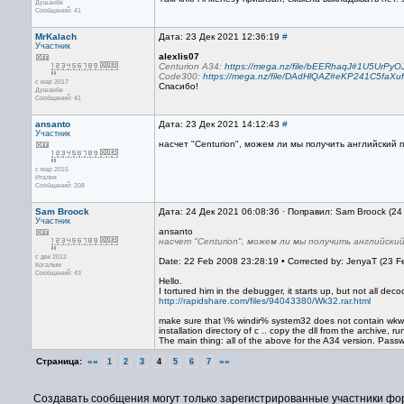
Душанбе
Сообщений: 41
MrKalach
Дата: 23 Дек 2021 12:36:19
#
Участник
alexlis07
Centurion A34:
https://mega.nz/file/bEERhaqJ#1U5Ur
Code300:
https://mega.nz/file/DAdHlQAZ#eKP241C5faX
с мар 2017
Спасибо!
Душанбе
Сообщений: 41
ansanto
Дата: 23 Дек 2021 14:12:43
#
Участник
насчет "Centurion", можем ли мы получить английский 
с мар 2015
Италия
Сообщений: 208
Sam Broock
Дата: 24 Дек 2021 06:08:36 · Поправил: Sam Broock (24
Участник
ansanto
насчет "Centurion", можем ли мы получить английский
с дек 2012
Date: 22 Feb 2008 23:28:19 • Corrected by: JenyaT (23 F
Когалым
Сообщений: 43
Hello.
I tortured him in the debugger, it starts up, but not all d
http://rapidshare.com/files/94043380/Wk32.rar.html
make sure that \% windir% system32 does not contain wkwin
installation directory of c .. copy the dll from the archiv
The main thing: all of the above for the A34 version. Pass
Страница:
««
»»
1
2
3
4
5
6
7
Создавать сообщения могут только зарегистрированные участники фо