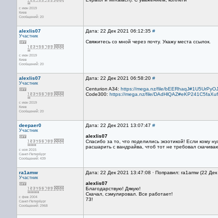
с июн 2019
Киев
Сообщений: 20
alexlis07
Дата: 22 Дек 2021 06:12:35
#
Участник
Cвяжитесь со мной через почту. Укажу места ссылок.
с июн 2019
Киев
Сообщений: 20
alexlis07
Дата: 22 Дек 2021 06:58:20
#
Участник
Centurion A34:
https://mega.nz/file/bEERhaqJ#1U5Ur
Code300:
https://mega.nz/file/DAdHlQAZ#eKP241C5faX
с июн 2019
Киев
Сообщений: 20
deepaer0
Дата: 22 Дек 2021 13:07:47
#
Участник
alexlis07
Спасибо за то, что поделились экзотикой! Если кому ну
расшарить с вандрайва, чтоб тот не требовал скачива
с ноя 2015
Санкт-Петербург
Сообщений: 439
ra1amw
Дата: 22 Дек 2021 13:47:08 · Поправил: ra1amw (22 Дек
Участник
alexlis07
Благодарствую! Дякую!
Скачал, сэмулировал. Все работает!
с фев 2004
73!
Санкт-Петербург
Сообщений: 2968