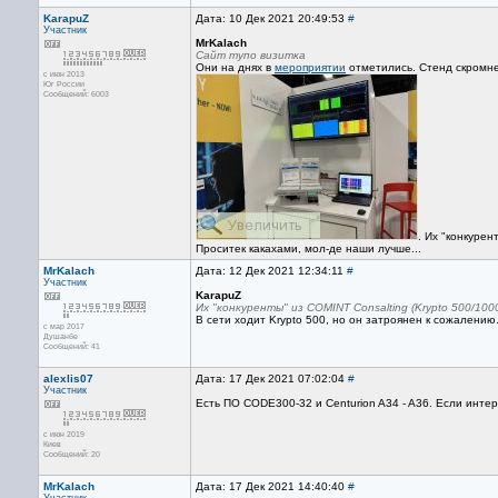
KarapuZ
Дата: 10 Дек 2021 20:49:53
#
Участник
MrKalach
Сайт тупо визитка
Они на днях в
мероприятии
отметились. Стенд скромнен
с июн 2013
Юг России
Сообщений: 6003
. Их "конкурен
Проситек какахами, мол-де наши лучше...
MrKalach
Дата: 12 Дек 2021 12:34:11
#
Участник
KarapuZ
Их "конкуренты" из COMINT Consalting (Krypto 500/100
В сети ходит Krypto 500, но он затроянен к сожалению.
с мар 2017
Душанбе
Сообщений: 41
alexlis07
Дата: 17 Дек 2021 07:02:04
#
Участник
Есть ПО CODE300-32 и Сenturion A34 - A36. Если интер
с июн 2019
Киев
Сообщений: 20
MrKalach
Дата: 17 Дек 2021 14:40:40
#