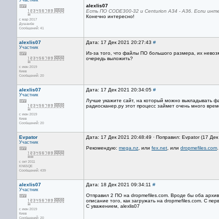
Участник
alexlis07
Есть ПО CODE300-32 и Сenturion A34 - A36. Если инте
Конечно интересно!
с мар 2017
Душанбе
Сообщений: 41
alexlis07
Дата: 17 Дек 2021 20:27:43
#
Участник
Из-за того, что файлы ПО большого размера, их невоз
очередь выложить?
с июн 2019
Киев
Сообщений: 20
alexlis07
Дата: 17 Дек 2021 20:34:05
#
Участник
Лучше укажите сайт, на который можно выкладывать фа
радиосканер.ру этот процесс займет очень много врем
с июн 2019
Киев
Сообщений: 20
Evpator
Дата: 17 Дек 2021 20:48:49 · Поправил: Evpator (17 Де
Участник
Рекомендую:
mega.nz
, или
fex.net
, или
dropmefiles.com
с окт 2011
KN65QE
Сообщений: 439
alexlis07
Дата: 18 Дек 2021 09:34:11
#
Участник
Отправил 2 ПО на dropmefiles.com. Вроде бы оба архива
описание того, как загружать на dropmefiles.com. С п
С уважением, alexlis07
с июн 2019
Киев
Сообщений: 20