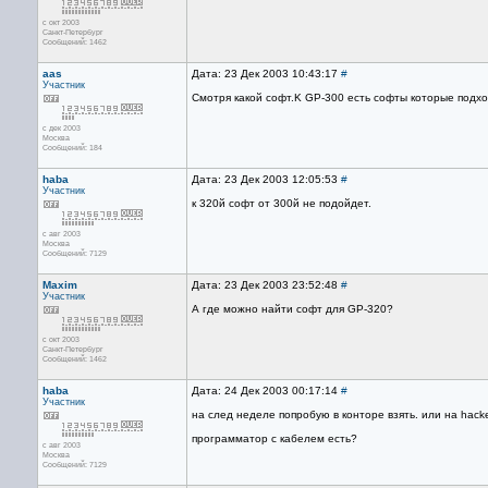
с окт 2003
Санкт-Петербург
Сообщений: 1462
aas
Дата: 23 Дек 2003 10:43:17
#
Участник
Смотря какой софт.K GP-300 есть софты которые подхо
с дек 2003
Москва
Сообщений: 184
haba
Дата: 23 Дек 2003 12:05:53
#
Участник
к 320й софт от 300й не подойдет.
с авг 2003
Москва
Сообщений: 7129
Maxim
Дата: 23 Дек 2003 23:52:48
#
Участник
А где можно найти софт для GP-320?
с окт 2003
Санкт-Петербург
Сообщений: 1462
haba
Дата: 24 Дек 2003 00:17:14
#
Участник
на след неделе попробую в конторе взять. или на hacke
программатор с кабелем есть?
с авг 2003
Москва
Сообщений: 7129