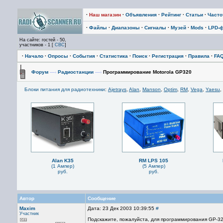
·
Наш магазин
·
Объявления
·
Рейтинг
·
Статьи
·
Част
·
Файлы
·
Диапазоны
·
Сигналы
·
Музей
·
Mods
·
LPD-
На сайте: гостей - 50,
участников - 1 [
СВС
]
·
Начало
·
Опросы
·
События
·
Статистика
·
Поиск
·
Регистрация
·
Правила
·
FA
Форум
—›
Радиостанции
—›
Программирование Motorola GP320
Блоки питания для радиотехники
:
Ajetrays
,
Alan
,
Manson
,
Optim
,
RM
,
Vega
,
Yaesu
,
Alan K35
RM LPS 105
(1 Ампер)
(5 Ампер)
руб.
руб.
Автор
Сообщение
Maxim
Дата: 23 Дек 2003 10:39:55
#
Участник
Подскажите, пожалуйста, для программирования GP-3