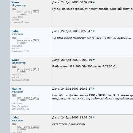
Ware
Дата: 24 Дек 2003 00:37:09
#
Модератор
Ну да, на хакерсраша.ру лежит вполне рабочий софт д
с июн 2003
Москва
Сообщений: 9866
haba
Дата: 24 Дек 2003 00:58:47
#
Участник
ты тока скажи человеку как конкретно он называеца....
с авг 2003
Москва
Сообщений: 7129
Ware
Дата: 24 Дек 2003 01:08:15
#
Модератор
Professional GP-300 GM-300 series R03.00.01
с июн 2003
Москва
Сообщений: 9866
Maxim
Дата: 24 Дек 2003 10:45:37
#
Участник
Спасибо, софт нашел на СКР - GP300 ver.3. Почитал в
неделя кончится :) и сразу займусь. Может глупый во
с окт 2003
Санкт-Петербург
Сообщений: 1462
haba
Дата: 24 Дек 2003 13:07:58
#
Участник
естественно включена.
с авг 2003