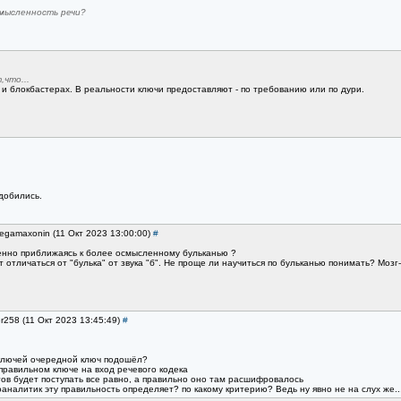
смысленность речи?
что...
и блокбастерах. В реальности ключи предоставляют - по требованию или по дури.
 добились.
regamaxonin (11 Окт 2023 13:00:00)
#
енно приближаясь к более осмысленному бульканью ?
ет отличаться от "булька" от звука "б". Не проще ли научиться по бульканью понимать? Мо
er258 (11 Окт 2023 13:45:49)
#
 ключей очередной ключ подошёл?
правильном ключе на вход речевого кодека
тов будет поступать все равно, а правильно оно там расшифровалось
тоаналитик эту правильность определяет? по какому критерию? Ведь ну явно не на слух же.