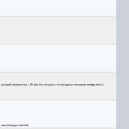
зг- лучший компьютер ! (Я ssb без второго гетеродина понимаю
в лёд
влёт.)
.. миллиарды ключей