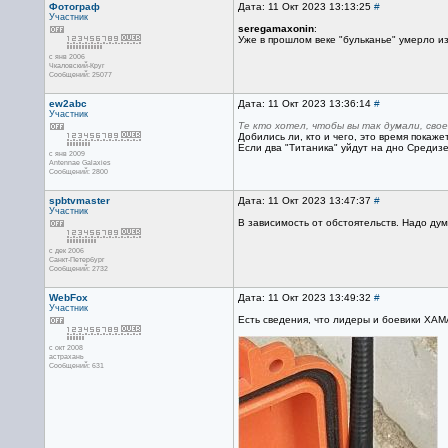
Фотограф
Дата: 11 Окт 2023 13:13:25
#
Участник
seregamaxonin
:
Уже в прошлом веке "бульканье" умерло и
с янв 2006
Чкаловский-Круг
Сообщений: 25077
ew2abc
Дата: 11 Окт 2023 13:36:14
#
Участник
Те кто хотел, чтобы вы так думали, свое
Добились ли, кто и чего, это время покаже
Если два "Титаника" уйдут на дно Средиз
с янв 2009
Antennae Galaxies
Сообщений: 2800
spbtvmaster
Дата: 11 Окт 2023 13:47:37
#
Участник
В зависимость от обстоятельств. Надо дум
с дек 2006
Санкт-Петербург
Сообщений: 2732
WebFox
Дата: 11 Окт 2023 13:49:32
#
Участник
Есть сведения, что лидеры и боевики ХАМ
с окт 2008
астрахань
Сообщений: 631