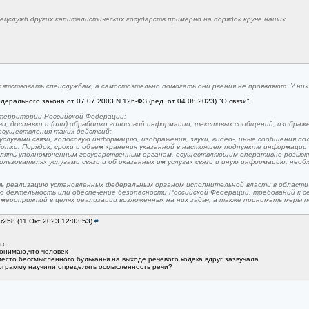
ецслужб других капиталистических государств примерно на порядок круче наших.
ятствовать спецслужбам, а самостоятельно помогать они рвения не проявляют. У них 
ерального закона от 07.07.2003 N 126-ФЗ (ред. от 04.08.2023) "О связи".
 территории Российской Федерации:
и, доставки и (или) обработки голосовой информации, текстовых сообщений, изображени
осуществления таких действий;
слугами связи, голосовую информацию, изображения, звуки, видео-, иные сообщения пол
работки. Порядок, сроки и объем хранения указанной в настоящем подпункте информац
влять уполномоченным государственным органам, осуществляющим оперативно-розыскн
ьзователях услугами связи и об оказанных им услугах связи и иную информацию, необх
ть реализацию установленных федеральным органом исполнительной власти в области 
деятельность или обеспечение безопасности Российской Федерации, требований к сетя
мероприятий в целях реализации возложенных на них задач, а также принимать меры 
er258 (11 Окт 2023 12:03:53)
#
то
онимаю,что человек
место бессмысленного бульканья на выходе речевого кодека вдруг зазвучала
рограмму научили определять осмысленность речи?