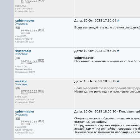
с дек 2006
Санкт-Петербург
Сообщений: 2732
spbtvmaster
Дата: 10 Окт 2023 17:36:04
#
Участник
Если вы попадёте в поле зрения спецслужб
с дек 2006
Санкт-Петербург
Сообщений: 2732
Фотограф
Дата: 10 Окт 2023 17:55:39
#
Участник
spbtvmaster
:
Ни сколько в этом не сомневаюсь. Тем бол
с янв 2006
Чкаловский-Круг
Сообщений: 25077
ew2abc
Дата: 10 Окт 2023 18:38:15
#
Участник
Если вы попадёте в поле зрения спецслу
Наши да, но речь идет о прослушке спецс
с янв 2009
Antennae Galaxies
Сообщений: 2800
spbtvmaster
Дата: 10 Окт 2023 18:55:30 · Поправил: sp
Участник
Операторы связи обязаны только не препя
затратный механизм.
Сотрудникам госорганизаций и с гостайно
с дек 2006
хуавей там у них или айфон совершенно бе
Санкт-Петербург
Технические возможности наблюдения спец
Сообщений: 2732