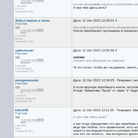
но как программу научили определять о
с сен 2005
А при чём здесь речь?
127.0.0.1
Сообщений: 9133
Забыл пароль и логин
Дата: 11 Окт 2023 12:09:01
#
Участник
Как софт,перебирая ключи,обнаруживает,
Ключи перебирают кулхацкеры в сериалах 
с ноя 2005
Москва
Сообщений: 1302
spbtvmaster
Дата: 11 Окт 2023 12:50:56
#
Участник
ew2abc
Однако это Израилю не помогло.
с дек 2006
Те кто хотел, чтобы вы так думали, своего
Санкт-Петербург
Сообщений: 2732
seregamaxonin
Дата: 11 Окт 2023 12:59:25 · Поправил: se
Участник
А если вручную перебирать ключи, постеп
И ещё. Наверняка "бульк" от звука "а" буд
с авг 2013
Ушсорка, Казахстан
Сообщений: 184
killer258
Дата: 11 Окт 2023 13:11:55 · Поправил: kill
Участник
А при чём здесь речь?
а как тогда определяют,что при переборе
с янв 2010
ведь при любом, хоть правильном, хоть не
Тула
какая-то последовательность речевых бай
Сообщений: 3571
или нет, не понятно,. Как интересно крип