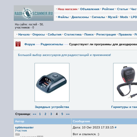
·
Наш магазин
·
Объявления
·
Рейтинг
·
Статьи
·
Час
·
Файлы
·
Диапазоны
·
Сигналы
·
Музей
·
Mods
·
LPD
На сайте: гостей - 50,
участников - 0
·
Начало
·
Опросы
·
События
·
Статистика
·
Поиск
·
Регистрация
·
Правила
·
F
Форум
—›
Радиосигналы
—›
Существуют ли программы для декодирова
Большой выбор аксессуаров для радиостанций и приемников!
Зарядные устройства
Гарнитуры и та
Страница:
««
»»
1
2
3
4
5
Автор
Сообщение
spbtvmaster
Дата: 10 Окт 2023 17:33:15
#
Участник
Вот и спалился. :)