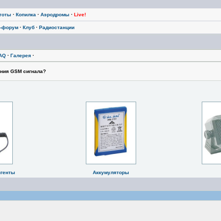
тоты
·
Копилка
·
Аэродромы
·
Live!
-форум
·
Клуб
·
Радиостанции
AQ
·
Галерея
·
ния GSM сигнала?
нгенты
Аккумуляторы