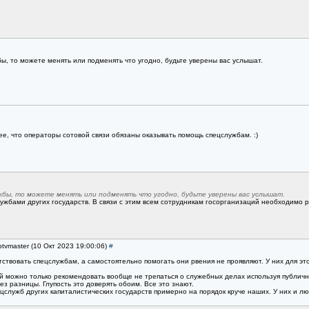
ы, то можете менять или подменять что угодно, будьте уверены вас услышат.
ее, что операторы сотовой связи обязаны оказывать помощь спецслужбам. :)
жбы, то можете менять или подменять что угодно, будьте уверены вас услышат.
лужбами других государств. В связи с этим всем сотрудникам госорганизаций необходимо 
btvmaster (10 Окт 2023 19:00:06)
#
тствовать спецслужбам, а самостоятельно помогать они рвения не проявляют. У них для э
й можно только рекомендовать вообще не трепаться о служебных делах используя публичны
з разницы. Глупость это доверять обоим. Все это знают.
служб других капиталистических государств примерно на порядок круче наших. У них и л