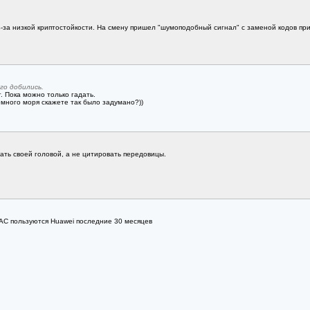
з-за низкой криптостойкости. На смену пришел "шумоподобный сигнал" с заменой кодов пр
го добились.
т. Пока можно только гадать.
емного моря скажете так было задумано?))
ать своей головой, а не цитировать передовицы.
АС пользуются Huawei последние 30 месяцев