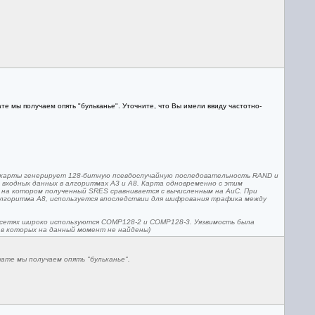
те мы получаем опять "бульканье". Уточните, что Вы имели ввиду частотно-
и карты генерирует 128-битную псевдослучайную последовательность RAND и
е входных данных в алгоритмах A3 и A8. Карта одновременно с этим
 на котором полученный SRES сравнивается с вычисленным на AuC. При
алгоритма A8, используется впоследствии для шифрования трафика между
 сетях широко используются COMP128-2 и COMP128-3. Уязвимость была
 в которых на данный момент не найдены)
тате мы получаем опять "бульканье".