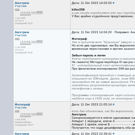
Ангстрем
Дата: 11 Окт 2023 14:02:02
#
Участник
killer258
а как тогда определяют,что при перебо
У Вас крайне отдалённое представление, 
с сен 2005
127.0.0.1
Сообщений: 9133
Ангстрем
Дата: 11 Окт 2023 14:04:20 · Поправил: Ан
Участник
Фотограф
Уже в прошлом веке "бульканье" умерло 
Но если два одинаковых, как Вы выразилис
с сен 2005
временные перестановки и прочие аналог
127.0.0.1
Сообщений: 9133
Забыл пароль и логин
Ключи перебирают кулхацкеры в сериала
Не скажите) Методом перебора KI как раз 
KI - индивидуальный ключ аутентификаци
При физическом клонировании SIM как раз
Аутентификация проходит с помощью алг
отсылает ее SIM-карте. Далее, зная IMSI
производит те же самые вычисления. Ре
совпадении результатов процедура ауте
телефоном и сетью.
Программы «клонирования» карт использ
найдена еще в 1999 году, но некоторые 
Фотограф
Дата: 11 Окт 2023 21:05:14
#
Участник
если два одинаковых, как Вы выразились
Ангстрем
:
Синхронизируются и ключи одинаковые на
с янв 2006
Аппарат 1 передача, ключи А - - - - - - - - - 
Чкаловский-Круг
Аппарат 1 приём, ключи Б - - - - - - - - - - -
Сообщений: 25077
Получается, что надо дешифровать оба ка
Ангстрем
Дата: 11 Окт 2023 22:39:41
#