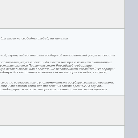
для этого ни свободных людей, ни желания.
й, звуков, видео- или иных сообщений пользователей услугами связи - в
ьзователей услугами связи - до шести месяцев с момента окончания их
ии устанавливаются Правительством Российской Федерации.
ую деятельность или обеспечение безопасности Российской Федерации,
одимую для выполнения возложенных на эти органы задач, в случаях,
связи по согласованию с уполномоченными государственными органами,
м и средствам связи для проведения этими органами в случаях,
по недопущению раскрытия организационных и тактических приемов