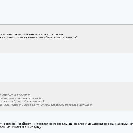
 сигнала возможна только если он записан
на с любого места записи, не обязательно с начала?
а приёме и передаче.
- - аппарат 2, приём, ключи А.
- - аппарат 2, передача, ключи Б.
анала (приём и передачу), чтобы слышать разговор целиком.
тированной стойкости. Работает по проводам. Шифратор и дешифратор с одинаковыми кл
ом. Занимает 0,5-1 секунду.