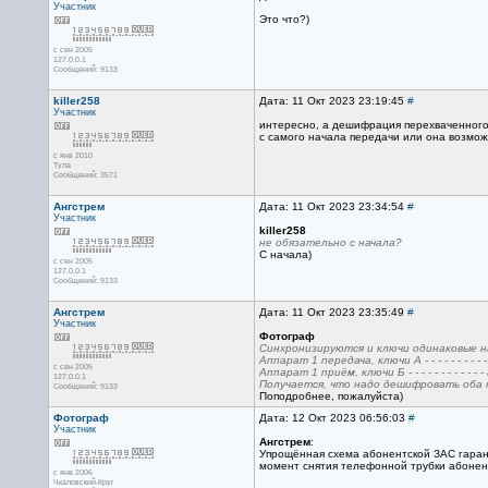
Участник
Это что?)
с сен 2005
127.0.0.1
Сообщений: 9133
killer258
Дата: 11 Окт 2023 23:19:45
#
Участник
интересно, а дешифрация перехваченного
с самого начала передачи или она возмож
с янв 2010
Тула
Сообщений: 3571
Ангстрем
Дата: 11 Окт 2023 23:34:54
#
Участник
killer258
не обязательно с начала?
С начала)
с сен 2005
127.0.0.1
Сообщений: 9133
Ангстрем
Дата: 11 Окт 2023 23:35:49
#
Участник
Фотограф
Синхронизируются и ключи одинаковые н
Аппарат 1 передача, ключи А - - - - - - - - 
с сен 2005
Аппарат 1 приём, ключи Б - - - - - - - - - - 
127.0.0.1
Получается, что надо дешифровать оба к
Сообщений: 9133
Поподробнее, пожалуйста)
Фотограф
Дата: 12 Окт 2023 06:56:03
#
Участник
Ангстрем
:
Упрощённая схема абонентской ЗАС гаран
момент снятия телефонной трубки абонент
с янв 2006
Чкаловский-Круг