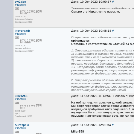
ew2abc
Дата: 10 Окт 2023 19:00:37
#
Участник
Технические возможности наблюдения сп
Однако это Израилю не помогло.
с янв 2009
Antennae Galaxies
Сообщений: 2800
Фотограф
Дата: 10 Окт 2023 19:48:18
#
Участник
Операторы связи обязаны только не преп
spbtvmaster
:
Обязаны, в соответствии со Статьёй 64 Фед
с янв 2006
Чкаловский-Круг
1. Операторы связи обязаны хранить на
Сообщений: 25077
1) информацию о фактах приема, передач
течение трех лет с момента окончания 
2) текстовые сообщения пользователей у
приема, передачи, доставки и (или) об
1.1. Операторы связи обязаны предоста
указанную информацию, информацию о пол
установленных федеральными законами.
2. Операторы связи обязаны обеспечива
осуществляющими оперативно-розыскную 
установленных федеральными законами, 
проведения указанных мероприятий.
killer258
Дата: 11 Окт 2023 11:13:54 · Поправил: kill
Участник
На мой взгляд, интереснее другой вопрос.
Как софт,перебирая ключи,обнаруживает,ч
очередной пробуемый ключ подошел ? Я п
с янв 2010
определил бы это по тому критерию,что в
Тула
осмысленная человеческая речь, но как п
Сообщений: 3571
Ангстрем
Дата: 11 Окт 2023 12:08:54
#
Участник
killer258