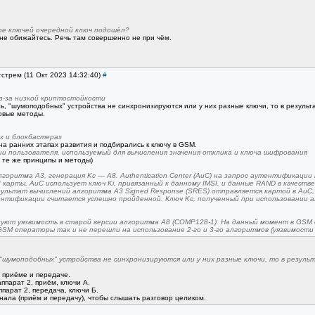
ре ключей очередной ключ подошёл?
не обижайтесь. Речь там совершенно не при чём.
гстрем (11 Окт 2023 14:32:40)
#
из-за низкой криптостойкости
ь, "шумоподобных" устройства не синхронизируются или у них разные ключи, то в результа
овые методы.
х и блокбастерах
на ранних этапах развития и подбирались к ключу в GSM.
и пользователя, используемый для вычисления значения отклика и ключа шифрования
 те же принципы и методы)
оритма A3, генерация Kc — A8. Authentication Center (AuC) на запрос аутентификаци
 карты, AuC использует ключ Ki, привязанный к данному IMSI, и данные RAND в качеств
зультат вычислений алгоритма A3 Signed Response (SRES) отправляется картой в AuC,
нтификации считается успешно пройденной. Ключ Kc, полученный при использовании 
уют уязвимость в старой версии алгоритма A8 (COMP128-1). На данный момент в GSM
GSM операторы так и не перешли на использование 2-го и 3-го алгоритмов (уязвимости
, "шумоподобных" устройства не синхронизируются или у них разные ключи, то в резуль
 приёме и передаче.
- аппарат 2, приём, ключи А.
 - аппарат 2, передача, ключи Б.
нала (приём и передачу), чтобы слышать разговор целиком.