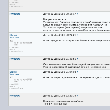
с сен 2003
Минск
Сообщений: 929
RW3DJO
Дата: 12 Дек 2003 20:16:17
#
Говорят что нельзя.
У самого этот "нервно-паралитический" аппарат стоит н
Когда-то решил сэкономить,а теперь вот АБИДНА !!!!
Хотя есть старые (или первые) модификации этого
аппарата,вот их можно раскрыть.Сам видел.Как положе
Slavik
Дата: 12 Дек 2003 20:24:29
#
Участник
А как определить - старая или более новая модификац
с сен 2003
Минск
Сообщений: 929
RW3DJO
Дата: 12 Дек 2003 21:48:58
#
Они как-то максимальной выходной мощностью отлича
У меня например 25-ваттная.А точнее не помню уже.
Slavik
Дата: 12 Дек 2003 21:54:05
#
Участник
А как расширить диапазон в том варианте, где это мо
с сен 2003
Минск
Сообщений: 929
RW3DJO
Дата: 12 Дек 2003 22:29:34
#
Наверное перемыками как обычно.
Точно я не знаю как.