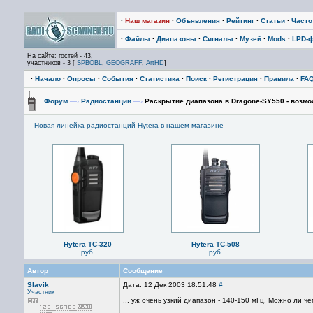
·
Наш магазин
·
Объявления
·
Рейтинг
·
Статьи
·
Част
·
Файлы
·
Диапазоны
·
Сигналы
·
Музей
·
Mods
·
LPD-
На сайте: гостей - 43,
участников - 3 [
SPBOBL
,
GEOGRAFF
,
ArtHD
]
·
Начало
·
Опросы
·
События
·
Статистика
·
Поиск
·
Регистрация
·
Правила
·
FA
Форум
—›
Радиостанции
—›
Раскрытие диапазона в Dragone-SY550 - возмо
Новая линейка радиостанций Hytera в нашем магазине
Hytera TC-320
Hytera TC-508
руб.
руб.
Автор
Сообщение
Slavik
Дата: 12 Дек 2003 18:51:48
#
Участник
... уж очень узкий диапазон - 140-150 мГц. Можно ли че