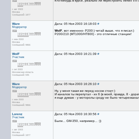
Кто-нибудь в курсе, реально ли перестроить Vertex VX
с авг 2003
Москва
Сообщений: 1877
Ware
Дата: 05 Ноя 2003 16:18:03
#
Модератор
WolF
, вот именнно- Р200:) читай выше, что я писал:)
Р200/210 (MT1000/HT800) - это отличные станции!
с июн 2003
Москва
Сообщений: 9866
WolF
Дата: 05 Ноя 2003 16:21:39
#
Участник
с окт 2003
Московская область
Сообщений: 595
Ware
Дата: 05 Ноя 2003 16:26:10
#
Модератор
Ну, у меня такая же перед носом стоит:)
И каналов ты перепутал - их 6 (в моей, правда, 8 - д
я еще думаю - у моторолы сроду не было четырехканальн
с июн 2003
Москва
Сообщений: 9866
Lorenz
Дата: 05 Ноя 2003 16:30:56
#
Участник
Были... GM-350, например... :))
с авг 2003
Москва
Сообщений: 1877