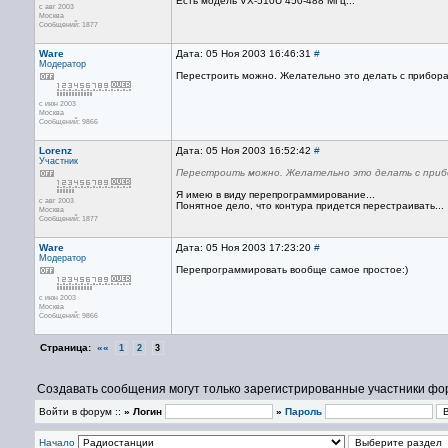
Есть модель VX-510U 450-488 МГц...
с авг 2003
Москва
Сообщений: 1877
Ware
Дата: 05 Ноя 2003 16:46:31
#
Модератор
Перестроить можно. Желательно это делать с прибора
с июн 2003
Москва
Сообщений: 9866
Lorenz
Дата: 05 Ноя 2003 16:52:42
#
Участник
Перестроить можно. Желательно это делать с прибо
Я имею в виду перепрограммирование...
с авг 2003
Понятное дело, что контура придется перестраивать...
Москва
Сообщений: 1877
Ware
Дата: 05 Ноя 2003 17:23:20
#
Модератор
Перепрограммировать вообще самое простое:)
с июн 2003
Москва
Сообщений: 9866
Страница:
««
1
2
3
Создавать сообщения могут только зарегистрированные участники фо
Войти в форум ::
» Логин
»
Пароль
Начало