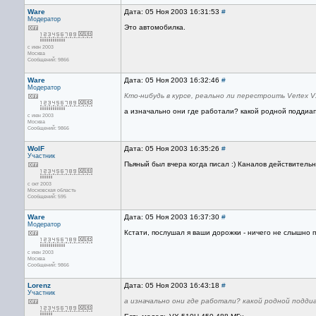
Ware
Дата: 05 Ноя 2003 16:31:53
#
Модератор
Это автомобилка.
с июн 2003
Москва
Сообщений: 9866
Ware
Дата: 05 Ноя 2003 16:32:46
#
Модератор
Кто-нибудь в курсе, реально ли перестроить Vertex 
а изначально они где работали? какой родной поддиа
с июн 2003
Москва
Сообщений: 9866
WolF
Дата: 05 Ноя 2003 16:35:26
#
Участник
Пьяный был вчера когда писал :) Каналов действительно
с окт 2003
Московская область
Сообщений: 595
Ware
Дата: 05 Ноя 2003 16:37:30
#
Модератор
Кстати, послушал я ваши дорожки - ничего не слышно 
с июн 2003
Москва
Сообщений: 9866
Lorenz
Дата: 05 Ноя 2003 16:43:18
#
Участник
а изначально они где работали? какой родной подди