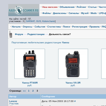
·
Наш магазин
·
Объявления
·
Рейтинг
·
Статьи
·
Част
·
Файлы
·
Диапазоны
·
Сигналы
·
Музей
·
Mods
·
LPD-
На сайте: гостей - 57,
участников - 3 [
SARMAT
,
GUS
,
Kolomchanin
]
·
Начало
·
Опросы
·
События
·
Статистика
·
Поиск
·
Регистрация
·
Правила
·
FA
Форум
—›
Радиостанции
—›
Дальность связи?
Портативные любительские радиостанции
Yaesu
Yaesu FT-60R
Yaesu VX-3R
руб.
руб.
Страница:
««
1
2
3
Автор
Сообщение
Lorenz
Дата: 05 Ноя 2003 16:17:00
#
Участник