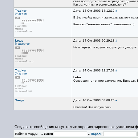
стал проходить только в пределах одного 
Как запустить по всему диапозону?
Tracker
Дата: 14 Окт 2003 14:12:12
#
Участник
В 1-ю ячейку памяти записать застоту нача
Классно "какие-то кнопки" понажимали ;)
с июл 2003
Москва
Сообщений: 332
Lotus
Дата: 14 Окт 2003 20:29:18
#
Модератор
Не в первую, а в девятнадцатую и двадца
с мар 2003
Москва
Сообщений: 2000
Tracker
Дата: 14 Окт 2003 22:27:07
#
Участник
Lotus
Совершенно точное замечание. Виноват. 
с июл 2003
Москва
Сообщений: 332
Sergy
Дата: 16 Окт 2003 08:08:20
#
Спасибо! Всё получилось
Создавать сообщения могут только зарегистрированные участники ф
Войти в форум ::
» Логин
»
Пароль