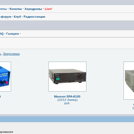
тоты
·
Копилка
·
Аэродромы
·
Live!
-форум
·
Клуб
·
Радиостанции
AQ
·
Галерея
·
u
,
Энергомаш
5
Manson SPA-8100
(10/12 Ампер)
руб.
(
нарования