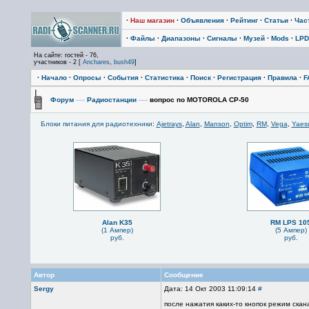
·
Наш магазин
·
Объявления
·
Рейтинг
·
Статьи
·
Час
·
Файлы
·
Диапазоны
·
Сигналы
·
Музей
·
Mods
·
LPD
На сайте: гостей - 76,
участников - 2 [
Anchares
,
bush49
]
·
Начало
·
Опросы
·
События
·
Статистика
·
Поиск
·
Регистрация
·
Правила
·
F
Форум
—›
Радиостанции
—›
вопрос по MOTOROLA CP-50
Блоки питания для радиотехники
:
Ajetrays
,
Alan
,
Manson
,
Optim
,
RM
,
Vega
,
Yaes
Alan K35
RM LPS 10
(1 Ампер)
(5 Ампер)
руб.
руб.
Автор
Сообщение
Sergy
Дата: 14 Окт 2003 11:09:14
#
после нажатия каких-то кнопок режим ска