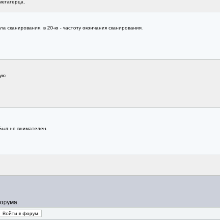
мегагерца.
ла сканирования, в 20-ю - частоту окончания сканирования.
тую
Был не внимателен.
орума.