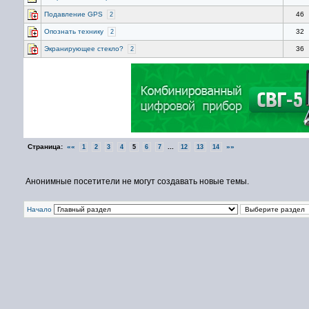
Подавление GPS
46
2
Опознать технику
32
2
Экранирующее стекло?
36
2
Страница:
««
...
»»
1
2
3
4
5
6
7
12
13
14
Анонимные посетители не могут создавать новые темы.
Начало