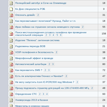
Полицейский автобус в Сочи на Олимпиаде
18
Ко Дню специалиста РЭБ
0
Опознать девайс
31
2
Как перехватывают политиков? Нуланд, Пайет и т.п.
18
Иран пойман на глушении сигнала немецкого спутника
55
2
Поиск местонахождения сотового телефона при проведении
158
спасательной операции
2
3
4
5
6
Изделие "Пелена": антенная система
18
Радиомины периода ВОВ
21
VOIP-телефония и безопасность
38
2
Микрофонный эффект в проводе
18
Автоматический шлагбаум
80
2
3
Как перехватить SMS ?
72
2
3
Есть ли альтернатива Глонасс и Navstar?
47
2
Не могу запустить Icom IC-PCR1500 под Windows 7
37
2
Прошу подсказать глушилку для раций на 136-174/400-480 МГц
48
2
Определение СТС
93
2
3
4
Универсиада 2013 в Казани
24
Микрочипы в номерах машин
11