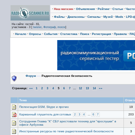
·
Наш магазин
·
Объявления
·
Рейтинг
·
Статьи
·
Част
·
Файлы
·
Диапазоны
·
Сигналы
·
Музей
·
Mods
·
LPD-
На сайте: гостей - 61,
участников - 3 [
twister
,
Фотограф
,
morze
]
·
Начало
·
Опросы
·
События
·
Статистика
·
Поиск
·
Регистрация
·
Правила
·
FA
Форум
—›
Радиотехническая безопасность
Страница:
««
...
»»
1
2
3
4
5
6
7
12
13
14
Тема
Ответ
Пеленгация GSM, Skype и прочих
19
Карманный глушитель для сотовых
...
203
2
3
4
6
7
Сотрудники Главка "К" СБУ арестовали технику для "прослушки" в
5
офисе Арбузова
Иностранные ресурсы по теме радиотехнической безопасности
3