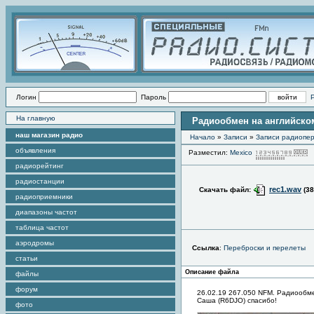
Логин
Пароль
На главную
Радиообмен на английском
наш магазин радио
Начало
»
Записи
»
Записи радиопер
объявления
Разместил:
Mexico
радиорейтинг
радиостанции
rec1.wav
Скачать файл:
(38
радиоприемники
диапазоны частот
таблица частот
аэродромы
Ссылка
:
Переброски и перелеты
статьи
Описание файла
файлы
форум
26.02.19 267.050 NFM. Радиообм
Саша (R6DJO) спасибо!
фото