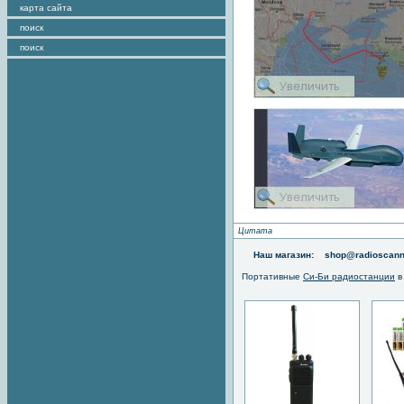
карта сайта
поиск
поиск
Цитата
Наш магазин:
shop@radioscann
Портативные
Си-Би радиостанции
в