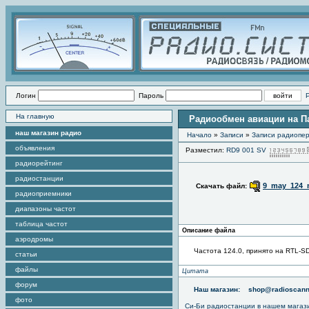
Логин
Пароль
На главную
Радиообмен авиации на Пар
наш магазин радио
Начало
»
Записи
»
Записи радиопер
объявления
Разместил:
RD9 001 SV
радиорейтинг
радиостанции
9_may_124_
Скачать файл:
радиоприемники
диапазоны частот
таблица частот
Описание файла
аэродромы
Частота 124.0, принято на RTL-S
статьи
файлы
Цитата
форум
Наш магазин:
shop@radioscann
фото
Си-Би радиостанции в нашем магаз