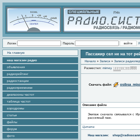
Логин
Пароль
На главную
Пассажир сел не на тот р
наш магазин радио
Начало
»
Записи
»
Записи радиопер
объявления
Разместил:
mirney
П
радиорейтинг
радиостанции
osibsa_rej
Скачать файл:
радиоприемники
диапазоны частот
таблица частот
Описание файла
аэродромы
Экипаж сначала связывался с Ир
статьи
рассеяный пакс.
файлы
Цитата
форум
Наш магазин:
shop@radioscann
фото