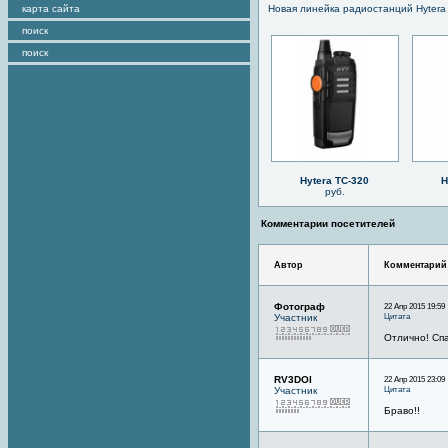
карта сайта
Новая линейка радиостанций Hytera
поиск
поиск
Hytera TC-320
H
руб.
Комментарии посетителей
Автор
Комментарий
Фотограф
22 Апр 2015 19:59
Цитата
Участник
Отлично! Спа
RV3DOI
22 Апр 2015 23:09
Цитата
Участник
Браво!!