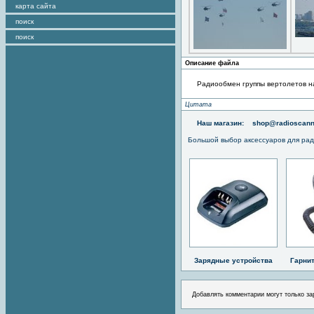
карта сайта
поиск
поиск
Описание файла
Радиообмен группы вертолетов н
Цитата
Наш магазин:
shop@radioscann
Большой выбор аксессуаров для рад
Зарядные устройства
Гарни
Добавлять комментарии могут только за