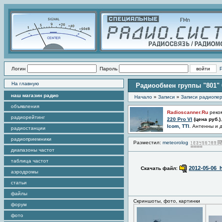
Логин
Пароль
На главную
Радиообмен группы "801" 
наш магазин радио
Начало
»
Записи
»
Записи радиопер
объявления
Radioscanner.Ru
реко
радиорейтинг
220 Pro VI
(цена
руб.)
Icom, TTI
. Антенны и 
радиостанции
радиоприемники
Разместил:
meteorolog
диапазоны частот
таблица частот
2012-05-06_h
Скачать файл:
аэродромы
статьи
файлы
Скриншоты, фото, картинки
форум
фото