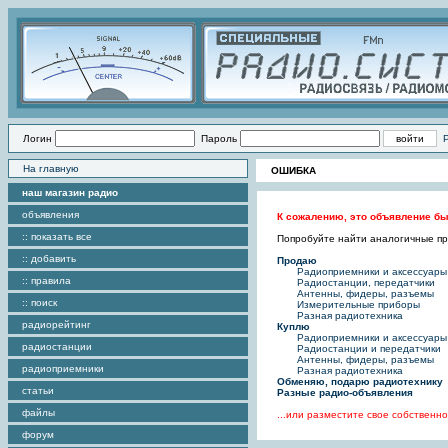
Логин
Пароль
На главную
ОШИБКА
наш магазин радио
объявления
К сожалению, это объявление бы
:: показать все
Попробуйте найти аналогичные пре
:: добавить
Продаю
Радиоприемники и аксессуары
:: правила
Радиостанции, передатчики
Антенны, фидеры, разъемы
:: поиск
Измерительные приборы
Разная радиотехника
радиорейтинг
Куплю
Радиоприемники и аксессуары
радиостанции
Радиостанции и передатчики
Антенны, фидеры, разъемы
радиоприемники
Разная радиотехника
Обменяю, подарю радиотехнику
статьи
Разные радио-объявления
файлы
...или разместите свое собствен
форум