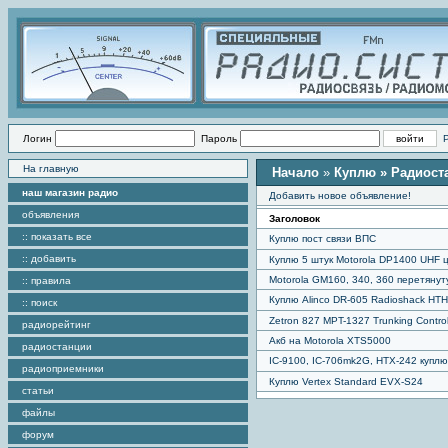
Логин
Пароль
На главную
Начало
»
Куплю
» Радиост
наш магазин радио
Добавить новое объявление!
объявления
Заголовок
:: показать все
Куплю пост связи ВПС
:: добавить
Куплю 5 штук Motorola DP1400 UHF 
Motorola GM160, 340, 360 перетяну
:: правила
Куплю Alinco DR-605 Radioshack HTH
:: поиск
Zetron 827 MPT-1327 Trunking Control
радиорейтинг
Акб на Motorola XTS5000
радиостанции
IC-9100, IC-706mk2G, HTX-242 купл
радиоприемники
Куплю Vertex Standard EVX-S24
статьи
файлы
форум