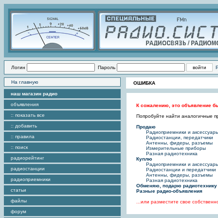
Логин
Пароль
На главную
ОШИБКА
наш магазин радио
объявления
К сожалению, это объявление бы
:: показать все
Попробуйте найти аналогичные пр
:: добавить
Продаю
Радиоприемники и аксессуар
:: правила
Радиостанции, передатчики
Антенны, фидеры, разъемы
:: поиск
Измерительные приборы
Разная радиотехника
радиорейтинг
Куплю
Радиоприемники и аксессуар
радиостанции
Радиостанции и передатчики
Антенны, фидеры, разъемы
радиоприемники
Разная радиотехника
Обменяю, подарю радиотехнику
статьи
Разные радио-объявления
файлы
...или разместите свое собствен
форум