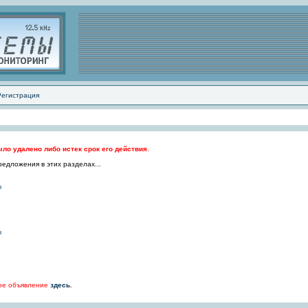
Регистрация
ло удалено либо истек срок его действия
.
едложения в этих разделах...
ы
ы
ное объявление
здесь
.