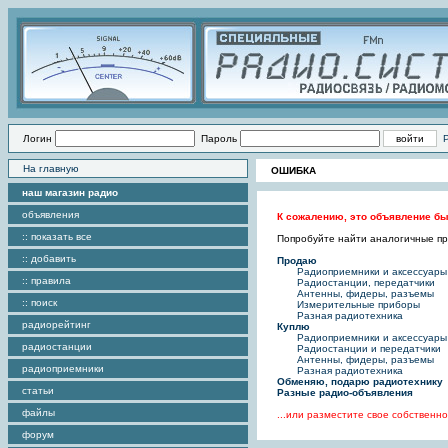
Логин
Пароль
На главную
ОШИБКА
наш магазин радио
объявления
К сожалению, это объявление бы
:: показать все
Попробуйте найти аналогичные пре
:: добавить
Продаю
Радиоприемники и аксессуары
:: правила
Радиостанции, передатчики
Антенны, фидеры, разъемы
:: поиск
Измерительные приборы
Разная радиотехника
радиорейтинг
Куплю
Радиоприемники и аксессуары
радиостанции
Радиостанции и передатчики
Антенны, фидеры, разъемы
радиоприемники
Разная радиотехника
Обменяю, подарю радиотехнику
статьи
Разные радио-объявления
файлы
...или разместите свое собствен
форум