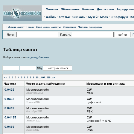
·
Магазин
·
Объявления
·
Рейтинг
·
Диапазоны
·
Аэродром
·
Файлы
·
Статьи
·
Сигналы
·
Музей
·
Mods
·
LPD-форум
·
Кл
·
Тaблицa чaстoт
·
Поиск
·
Ввод новой частоты
·
Статистика
·
Частоты по городам
Логин
Пароль
Таблица частот
Выборка: по частоте ·
по дате добавления
.
МГц
<<
.
1
.
2
.
3
.
4
.
5
.
6
.
7
.
8
.
9
.
10
...
897
.
898
.
>>
Частота
Место и дата наблюдения
Модуляция и тип сигнала
0.0425
Московская обл.
CW
23 августа 2012
MSK
0.0432
Московская обл.
CW
11 июля 2012
цифровой
0.0442
Московская обл.
CW
6 октября 2012
FSK
0.04495
Московская обл.
CW
30 июля 2012
цифровой + G7D
0.0459
Московская обл.
CW
2 июля 2012
PSK