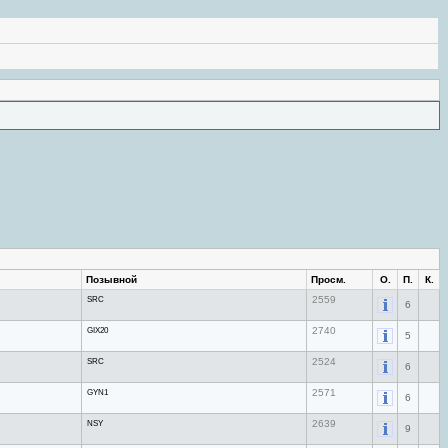
Позывной
Просм.
О.
П.
К.
SRC
2559
6
GIX20
2740
5
SRC
2524
6
GYN1
2571
6
NSY
2639
9