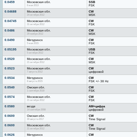
0.0459
Московская обл.
SSB
6 мая 2013
FSK
0.04688
Московская обл.
CW
24 октября 2012
MSK
0.04745
Московская обл.
CW
31 октября 2012
FSK
0.0486
Московская обл.
CW
29 ноября 2012
MSK
0.0490
Мичуринск
CW
5 мая 2015
FSK
0.05195
Московская обл.
USB
5 октября 2012
FSK
0.0520
Московская обл.
CW
21 октября 2012
MSK
0.0523
Московская обл.
CW
7 августа 2012
цифровой
0.0534
Мичуринск
CW
8 августа 2015
FSK +/- 38 Hz
0.0540
Омская обл.
CW
1 сентября 2018
FSK
0.0574
Московская обл.
CW
21 октября 2012
FSK
0.0580
везде
AM+цифра
14 сентября 2008
цифровой
0.0600
Омская обл.
CW
30 августа 2017
Time Signal
0.0600
Московская обл.
CW
21 октября 2012
Time Signal
0.0626
Мичуринск
CW