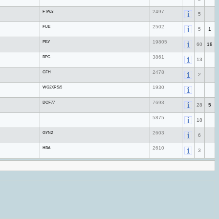
FTA63
2497
5
FUE
2502
5
1
РБУ
19805
60
18
BPC
3861
13
CFH
2478
2
WG2XRS/5
1930
DCF77
7693
28
5
5875
18
GYN2
2603
6
HBA
2610
3