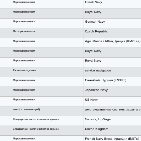
Морская подвижная
Greek Navy
Морская подвижная
Royal Navy
Морская подвижная
German Navy
Метеорологическая
Czech Republic
Морская подвижная
Agia Marina / Attika, Греция (KM28ae)
Морская подвижная
Royal Navy
Морская подвижная
Royal Navy
Радионавигационная
service navigation
Морская подвижная
Canakkale, Турция (KN30fc)
Морская подвижная
Japanese Navy
Морская подвижная
US Navy
иное (см. комментарий)
акустомагнитные системы защиты о
Стандартных частот и сигналов времени
Япония, FujiSaga
Стандартных частот и сигналов времени
United Kingdom
Морская подвижная
French Navy Brest, Франция (IN87sj)