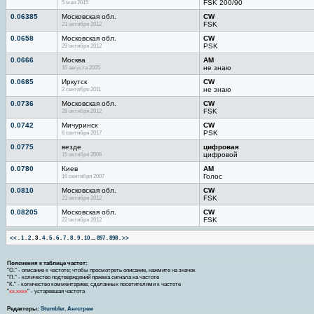
5 мая 2015
FSK 200/90
0.06385
Московская обл.
CW
21 октября 2012
FSK
0.0658
Московская обл.
CW
29 октября 2012
PSK
0.0666
Москва
AM
10 августа 2005
не знаю
0.0685
Иркутск
CW
2 сентября 2011
не знаю
0.0736
Московская обл.
CW
28 октября 2012
FSK
0.0742
Мичуринск
CW
6 сентября 2017
PSK
0.0775
везде
цифровая
15 октября 2006
цифровой
0.0780
Киев
АМ
16 сентября 2007
Голос
0.0810
Московская обл.
CW
23 октября 2012
FSK
0.08205
Московская обл.
CW
22 октября 2012
FSK
<<
.
1
.
2
.
3
.
4
.
5
.
6
.
7
.
8
.
9
.
10
...
897
.
898
.
>>
Пояснения к таблице частот:
"О." - описание к частоте; чтобы просмотреть описание, нажмите на значок
"П." - количество подтверждений приема сигнала на частоте
"К." - количество комментариев, сделанных посетителями к частоте
"
хх.хххх
" - устаревшая частота
Редакторы:
Stumbler
,
Ангстрем