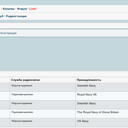
ы
·
Копилка
·
Форум
·
Live!
уб
·
Радиостанции
Регистрация
Служба радиосвязи
Принадлежность
Морская подвижная
Swedish Navy
Радионавигационная
Royal Navy UK
Морская подвижная
Swedish Navy
Радионавигационная
The Royal Navy of Great Britain
Морская подвижная
US Navy