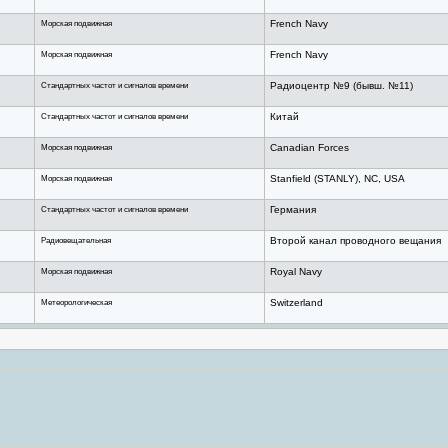
Морская подвижная
French Navy
Морская подвижная
French Navy
Стандартных частот и сигналов времени
Радиоцентр №9 (бывш. №11)
Стандартных частот и сигналов времени
Китай
Морская подвижная
Canadian Forces
Морская подвижная
Stanfield (STANLY), NC, USA
Стандартных частот и сигналов времени
Германия
Радиовещательная
Второй канал проводного вещания
Морская подвижная
Royal Navy
Метеорологическая
Switzerland