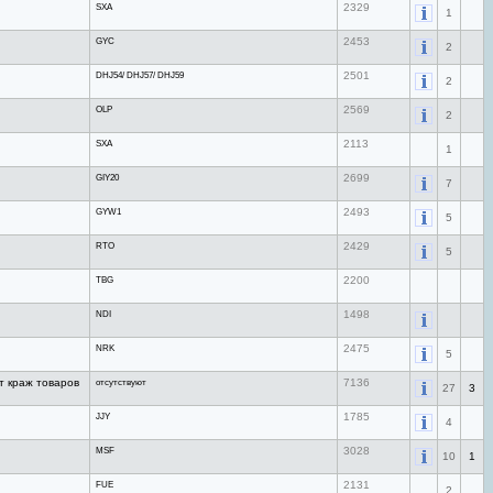
SXA
2329
1
GYC
2453
2
DHJ54/ DHJ57/ DHJ59
2501
2
OLP
2569
2
SXA
2113
1
GIY20
2699
7
GYW1
2493
5
RTO
2429
5
TBG
2200
NDI
1498
NRK
2475
5
т краж товаров
отсутствуют
7136
27
3
JJY
1785
4
MSF
3028
10
1
FUE
2131
2