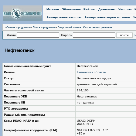
·
Магазин
·
Объявления
·
Рейтинг
·
Диапазоны
·
Частоты
·
·
Авиационные частоты
·
Авиационные карты и схемы
·
З
·
Список аэродромов
·
Поиск аэродромов
·
Ввод новой записи
·
Статистика по регионам
Логин
Пароль
Нефтеюганск
Ближайший населенный пункт
Нефтеюганск
Регион
Тюменская область
Статус
Вертолетная площадка
Состояние
временно не действующий
Частоты голосовой связи
134,100
Позывные УКВ
Нефтеюганск
Позывные КВ
нет данных
РТО аэродрома
Радар(-ы); тип, параметры
Коды ИКАО, ИАТА и др.
ИКАО: УСРН
ИАТА: NFG
Географические координаты (KTA)
N61 06 Е072 39 +16*
+35 м