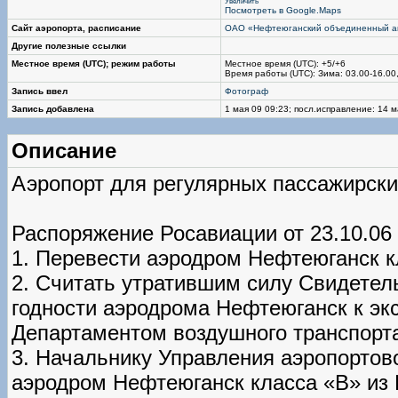
Увеличить
Посмотреть в Google.Maps
Сайт аэропорта, расписание
ОАО «Нефтеюганский объединенный а
Другие полезные ссылки
Местное время (UTC); режим работы
Местное время (UTC): +5/+6
Время работы (UTC): Зима: 03.00-16.00,
Запись ввел
Фотограф
Запись добавлена
1 мая 09 09:23; посл.исправление: 14 м
Описание
Аэропорт для регулярных пассажирски
Распоряжение Росавиации от 23.10.06
1. Перевести аэродром Нефтеюганск к
2. Считать утратившим силу Свидетел
годности аэродрома Нефтеюганск к экс
Департаментом воздушного транспорт
3. Начальнику Управления аэропортов
аэродром Нефтеюганск класса «В» из 