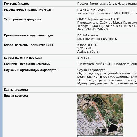
Почтовый адрес
Россия, Тюменская обл., г. Нефтеюганс
РЦ УВД (FIR), Управление ФСВТ
РЦ УВД (FIR): УСРР
Управление: Тюменское МТУ ФСВТ Рос
Эксплуатант аэродрома
ОАО "Нефтеюганский ОАО"
Руководитель: Сабитов Мурат Галеевич
Телефон: (34612)2-56-56, 5-51-10, 5-51-
Факс: (34612)2-97-59
Принимаемые воздушные суда
ВС 1-4 класса
Макс взлетн. вес ВС 450 т.
Класс, размеры, покрытие ВПП
Класс ВПП: Б
2720 х 48
Асфальтобетон
Курсы взлёта и посадки
174/354
Базирующиеся авиакомпании
"Нефтеюганский ОАО", "Нефтеюганские
Службы и организации аэропорта
Службы аэропорта:
Отд. труда, кадр. и ценообразован. Ко
реализации АТБ ССТ Аэродромная слу
Организации, расположенные на аэро
Муниц. предприятие "Нефтеюганские 
Карты и схемы
Вид из космоса