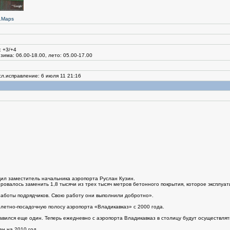
.Maps
: +3/+4
зима: 06.00-18.00, лето: 05.00-17.00
сл.исправление: 6 июля 11 21:16
ил заместитель начальника аэропорта Руслан Кузин.
ровалось заменить 1,8 тысячи из трех тысяч метров бетонного покрытия, которое эксплуа
работы подрядчиков. Свою работу они выполнили добротно».
летно-посадочную полосу аэропорта «Владикавказ» с 2000 года.
авился еще один. Теперь ежедневно с аэропорта Владикавказ в столицу будут осуществлят
н на 2010 год.