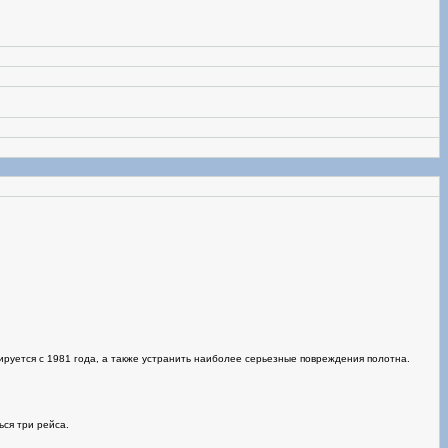
тируется с 1981 года, а также устранить наиболее серьезные повреждения полотна.
ься три рейса.