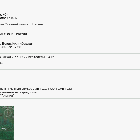
: +5*
ма: +510 м
ая Осетия-Алания, г. Беслан
МТУ ФСВТ России
в Борис Кизилбекович
8-35, 72-37-23
4, Як-40 и др. ВС и вертолеты 3-4 кл.
 45
к по БП Летная служба АТБ ПДСП СОП САБ ГСМ
ложенные на аэродроме:
 "Алания"