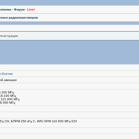
Копилка
·
Форум
·
Live!
аписи радиопереговоров
Регистрация
я Осетия
ой авиации
5.200 МГц
18.100 МГц
 121.600 МГц
8.500 МГц
Гц CH, БПРМ 250 кГц C, ИЛС КРМ 110.500 МГц ICH