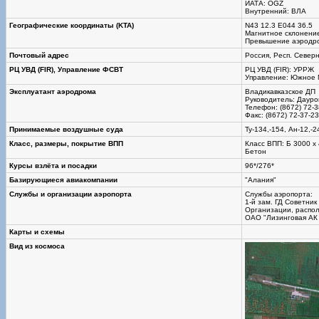
ИАТА: OGZ
Внутренний: ВЛА
Географические координаты (KTA)
N43 12.3 Е044 36.5
Магнитное склонение
Превышение аэродро
Почтовый адрес
Россия, Респ. Северн
РЦ УВД (FIR), Управление ФСВТ
РЦ УВД (FIR): УРРЖ
Управление: Южное 
Эксплуатант аэродрома
Владикавказское ДП
Руководитель: Дауро
Телефон: (8672) 72-3
Факс: (8672) 72-37-23
Принимаемые воздушные суда
Ту-134,-154, Ан-12,-2
Класс, размеры, покрытие ВПП
Класс ВПП: Б 3000 х
Бетон
Курсы взлёта и посадки
96*/276*
Базирующиеся авиакомпании
"Алания"
Службы и организации аэропорта
Службы аэропорта:
1-й зам. ГД Советни
Организации, распо
ОАО "Лизинговая АК
Карты и схемы
Вид из космоса