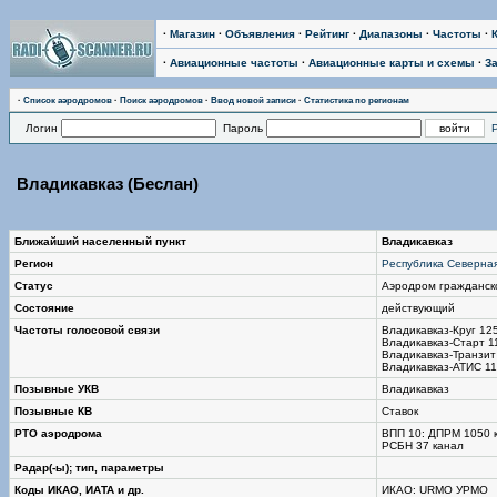
·
Магазин
·
Объявления
·
Рейтинг
·
Диапазоны
·
Частоты
·
·
Авиационные частоты
·
Авиационные карты и схемы
·
З
·
Список аэродромов
·
Поиск аэродромов
·
Ввод новой записи
·
Статистика по регионам
Логин
Пароль
Владикавказ (Беслан)
Ближайший населенный пункт
Владикавказ
Регион
Республика Северна
Статус
Аэродром гражданск
Состояние
действующий
Частоты голосовой связи
Владикавказ-Круг 12
Владикавказ-Старт 1
Владикавказ-Транзит
Владикавказ-АТИС 11
Позывные УКВ
Владикавказ
Позывные КВ
Ставок
РТО аэродрома
ВПП 10: ДПРМ 1050 к
РСБН 37 канал
Радар(-ы); тип, параметры
Коды ИКАО, ИАТА и др.
ИКАО: URMO УРМО