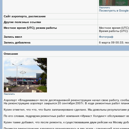
Увеличить
Посмотреть в Google
Сайт аэропорта, расписание
Другие полезные ссылки
Местное время (UTC); режим работы
Местное время (UTC)
Время работы (UTC): 
Запись ввел
Фотограф
Запись добавлена
6 марта 09 00:33; по
Описание
Увеличить
Аэропорт «Владикавказ» после десятидневной реконструкции начал свою работу, сообщ
На реконструкцию аэропорт закрылся 20 сентября 2007г. В ходе ремонтных работ плани
Кузин отметил, что «то, что было запланировано сделано. Мы довольны результатами 
По его словам, подрядчик ремонтных работ компания «Ирмаст Холдинг» обслуживает вз
Кузин также добавил, что после ремонта, к существовавшим двум рейсам на Москву доб
Провести реконструкцию аэропорта планировалось в два этапа - следующий этап намече