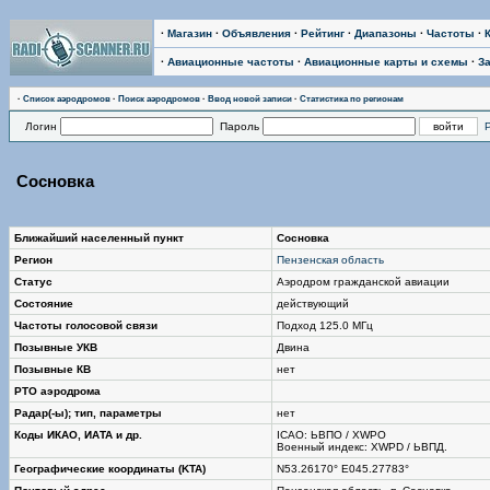
·
Магазин
·
Объявления
·
Рейтинг
·
Диапазоны
·
Частоты
·
·
Авиационные частоты
·
Авиационные карты и схемы
·
З
·
Список аэродромов
·
Поиск аэродромов
·
Ввод новой записи
·
Статистика по регионам
Логин
Пароль
Сосновка
Ближайший населенный пункт
Сосновка
Регион
Пензенская область
Статус
Аэродром гражданской авиации
Состояние
действующий
Частоты голосовой связи
Подход 125.0 МГц
Позывные УКВ
Двина
Позывные КВ
нет
РТО аэродрома
Радар(-ы); тип, параметры
нет
Коды ИКАО, ИАТА и др.
ICAO: ЬВПО / XWPO
Военный индекс: XWPD / ЬВПД.
Географические координаты (KTA)
N53.26170° E045.27783°