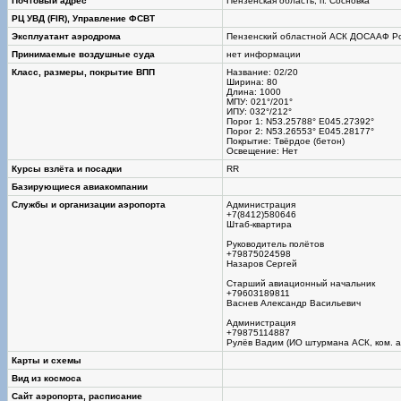
Почтовый адрес
Пензенская область, п. Сосновка
РЦ УВД (FIR), Управление ФСВТ
Эксплуатант аэродрома
Пензенский областной АСК ДОСААФ Ро
Принимаемые воздушные суда
нет информации
Класс, размеры, покрытие ВПП
Название: 02/20
Ширина: 80
Длина: 1000
МПУ: 021°/201°
ИПУ: 032°/212°
Порог 1: N53.25788° E045.27392°
Порог 2: N53.26553° E045.28177°
Покрытие: Твёрдое (бетон)
Освещение: Нет
Курсы взлёта и посадки
RR
Базирующиеся авиакомпании
Службы и организации аэропорта
Администрация
+7(8412)580646
Штаб-квартира
Руководитель полётов
+79875024598
Назаров Сергей
Старший авиационный начальник
+79603189811
Васнев Александр Васильевич
Администрация
+79875114887
Рулёв Вадим (ИО штурмана АСК, ком. а
Карты и схемы
Вид из космоса
Сайт аэропорта, расписание