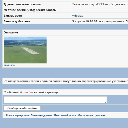
Другие полезные ссылки
Такси по вызову. ИВПП не обслуживаетс
Местное время (UTC); режим работы
Запись ввел
videolab
Запись добавлена
5 апреля 16 18:01; посл.исправление: 5
Описание
Увеличить
Размещать комментарии к данной записи могут только зарегистрированные участники 
Сообщить об
ошибке
на этой странице:
·
Список аэродромов
·
Поиск аэродромов
·
Ввод новой записи
·
Статистика по регионам