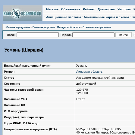
·
Магазин
·
Объявления
·
Рейтинг
·
Диапазоны
·
Частоты
·
·
Авиационные частоты
·
Авиационные карты и схемы
·
З
·
Список аэродромов
·
Поиск аэродромов
·
Ввод новой записи
·
Статистика по регионам
Логин
Пароль
Усмань (Шаршки)
Ближайший населенный пункт
Усмань
Регион
Липецкая область
Статус
Аэродром гражданской авиации
Состояние
действующий
Частоты голосовой связи
120.675
125.000
Позывные УКВ
Старт
Позывные КВ
РТО аэродрома
Радар(-ы); тип, параметры
Коды ИКАО, ИАТА и др.
Географические координаты (KTA)
N52гр. 01.504` E039гр. 40.895
40 км южнее Липецка, 70км севернее Во