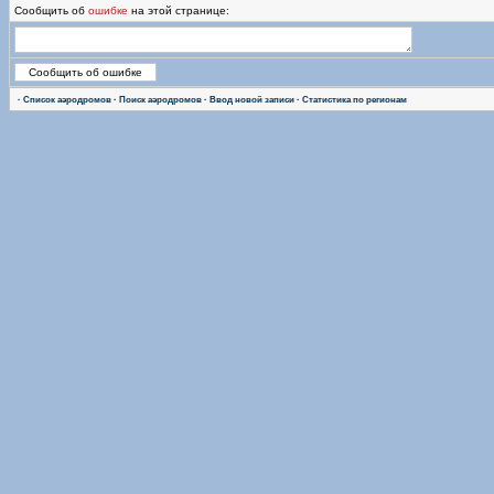
Сообщить об
ошибке
на этой странице:
·
Список аэродромов
·
Поиск аэродромов
·
Ввод новой записи
·
Статистика по регионам