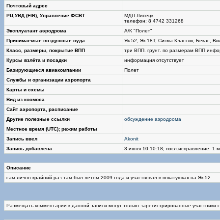
Почтовый адрес
РЦ УВД (FIR), Управление ФСВТ
МДП Липецк
телефон: 8 4742 331268
Эксплуатант аэродрома
А/К "Полет"
Принимаемые воздушные суда
Як-52, Як-18T, Сигма-Классик, Бекас, В
Класс, размеры, покрытие ВПП
три ВПП. грунт. по размерам ВПП инфо
Курсы взлёта и посадки
информация отсутствует
Базирующиеся авиакомпании
Полет
Службы и организации аэропорта
Карты и схемы
Вид из космоса
Сайт аэропорта, расписание
Другие полезные ссылки
обсуждение аэродрома
Местное время (UTC); режим работы
Запись ввел
Akonit
Запись добавлена
3 июня 10 10:18; посл.исправление: 1 м
Описание
сам лично крайний раз там был летом 2009 года и участвовал в покатушках на Як-52.
Размещать комментарии к данной записи могут только зарегистрированные участники 