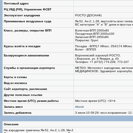
Почтовый адрес
РЦ УВД (FIR), Управление ФСВТ
Эксплуатант аэродрома
РОСТО (ДОСААФ)
Принимаемые воздушные суда
Як-52, Ан-2, L-39, вертолёты всех типо
ВС категории "А" и "В" днем в простых
Класс, размеры, покрытие ВПП
Взлетная ВПП 2000х80
Посадочная ВПП 2000х100
Запасная ВПП 1850х80
Покрытие: Грунт
Курсы взлёта и посадки
Посадка - ВПП17 ИКпос: 354/174 МКпос
Взлет - ВПП35
Базирующиеся авиакомпании
Воронежский аэроклуб РОСТО.
г.Воронеж, ул. 9 Января, д. 43
Телефон: +7 (4732) 774-209, 772-107
Службы и организации аэропорта
МЕТЕО: Метеопост аэродрома, метеои
МЕДИЦИНСКОЕ: Здравпункт аэроклуба.
Карты и схемы
Вид из космоса
Сайт аэропорта, расписание
Другие полезные ссылки
Местное время (UTC); режим работы
Местное время (UTC): +3/+4
Запись ввел
Akonit
Запись добавлена
3 июня 10 09:29; посл.исправление: 12 
Описание
На аэродроме замечены Як-52, Ан-2, L-29, Ми-2