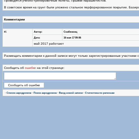
Проводятся учебно-тренировочные полеты, Прыжки парашютистов.
В советское время на грунт были уложено стальное перфорированное покрытие. Базир
Комментарии
#1
Автор:
Снабженец
Дата:
16 мая 17 09:06
май 2017 работают
Размещать комментарии к данной записи могут только зарегистрированные участники 
Сообщить об
ошибке
на этой странице:
·
Список аэродромов
·
Поиск аэродромов
·
Ввод новой записи
·
Статистика по регионам