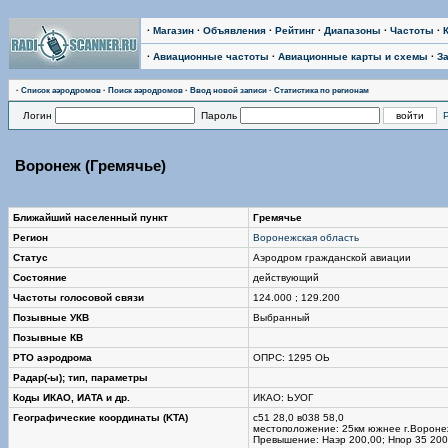
·
Магазин
·
Объявления
·
Рейтинг
·
Диапазоны
·
Частоты
·
·
Авиационные частоты
·
Авиационные карты и схемы
·
З
·
Список аэродромов
·
Поиск аэродромов
·
Ввод новой записи
·
Статистика по регионам
Логин
Пароль
Воронеж (Гремячье)
Ближайший населенный пункт
Гремячье
Регион
Воронежская область
Статус
Аэродром гражданской авиации
Состояние
действующий
Частоты голосовой связи
124.000 ; 129.200
Позывные УКВ
Выбранный
Позывные КВ
РТО аэродрома
ОПРС: 1295 ОЬ
Радар(-ы); тип, параметры
Коды ИКАО, ИАТА и др.
ИКАО: ЬУОГ
Географические координаты (KTA)
с51 28,0 в038 58,0
местоположение: 25км южнее г.Воронеж,
Превышение: Наэр 200,00; Нпор 35 200,