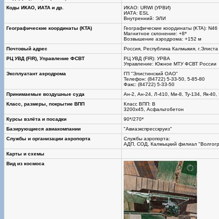
Коды ИКАО, ИАТА и др.
ИКАО: URWI (УРВИ)
ИАТА: ESL
Внутренний: ЭЛИ
Географические координаты (KTA)
Географические координаты (KTA): N46 
Магнитное склонение: +8*
Возвышение аэродрома: +152 м
Почтовый адрес
Россия, Республика Калмыкия, г.Элиста
РЦ УВД (FIR), Управление ФСВТ
РЦ УВД (FIR): УРВА
Управление: Южное МТУ ФСВТ России
Эксплуатант аэродрома
ГП "Элистинский ОАО"
Телефон: (84722) 5-33-50, 5-85-80
Факс: (84722) 5-33-50
Принимаемые воздушные суда
Ан-2, Ан-24, Л-410, Ми-8, Ту-134, Як-40,
Класс, размеры, покрытие ВПП
Класс ВПП: В
3200х45, Асфальтобетон
Курсы взлёта и посадки
90*/270*
Базирующиеся авиакомпании
"Авиаэкспресскруиз"
Службы и организации аэропорта
Службы аэропорта:
АДП, СОД, Калмыцкий филиал "Волгог
Карты и схемы
Вид из космоса