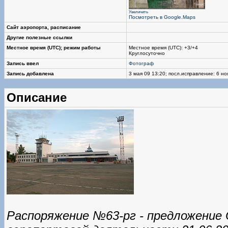
Увеличить
Посмотреть в Google.Maps
Сайт аэропорта, расписание
Другие полезные ссылки
Местное время (UTC); режим работы
Местное время (UTC): +3/+4
Круглосуточно
Запись ввел
Фотограф
Запись добавлена
3 мая 09 13:20; посл.исправление: 6 но
Описание
Распоряжение №63-рг - предложение