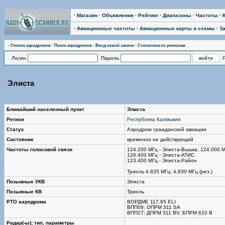
·
Магазин
·
Объявления
·
Рейтинг
·
Диапазоны
·
Частоты
·
·
Авиационные частоты
·
Авиационные карты и схемы
·
З
·
Список аэродромов
·
Поиск аэродромов
·
Ввод новой записи
·
Статистика по регионам
Логин
Пароль
Элиста
Ближайший населенный пункт
Элиста
Регион
Республика Калмыкия
Статус
Аэродром гражданской авиации
Состояние
временно не действующий
Частоты голосовой связи
124.200 МГц - Элиста-Вышка, 124.000 М
126.400 МГц - Элиста-АТИС
123.400 МГц - Элиста-Район
Триоль 4.835 МГц; 4,830 МГц (рез.)
Позывные УКВ
Элиста
Позывные КВ
Триоль
РТО аэродрома
ВОРДМЕ 117,65 ELI
ВПП09: ОПРМ 311 SA
ВПП27: ДПРМ 311 BV, БПРМ 610 B
Радар(-ы); тип, параметры