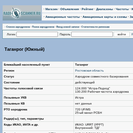
·
Магазин
·
Объявления
·
Рейтинг
·
Диапазоны
·
Частоты
·
·
Авиационные частоты
·
Авиационные карты и схемы
·
З
·
Список аэродромов
·
Поиск аэродромов
·
Ввод новой записи
·
Статистика по регионам
Логин
Пароль
Таганрог (Южный)
Ближайший населенный пункт
Таганрог
Регион
Ростовская область
Статус
Аэродром совместного базирования
Состояние
действующий
Частоты голосовой связи
124.000 "Истра-Подход"
130.200 Рабочая частота аэродрома
Позывные УКВ
Истра
Позывные КВ
нет данных
РТО аэродрома
720 UF/MS
25-ый канал РСБН
Радар(-ы); тип, параметры
Коды ИКАО, ИАТА и др.
ИКАО: URRT (УРРТ)
Внутренний: ТДГ