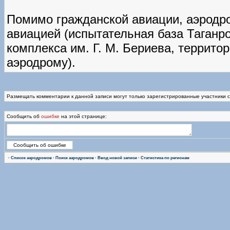
Помимо гражданской авиации, аэродр
авиацией (испытательная база Таганро
комплекса им. Г. М. Бериева, террито
аэродрому).
Размещать комментарии к данной записи могут только зарегистрированные участники 
Сообщить об
ошибке
на этой странице:
·
Список аэродромов
·
Поиск аэродромов
·
Ввод новой записи
·
Статистика по регионам