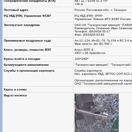
Географические координаты (KTA)
N47 11,7 Е038 51,3 +5*
+36 м
Почтовый адрес
Россия, Ростовская обл., г. Таганрог
РЦ УВД (FIR), Управление ФСВТ
РЦ УВД (FIR): УРРР
Управление: Южное МТУ ФСВТ России
Эксплуатант аэродрома
ОАО АК "Таганрогская авиация" (ТАВИА
Руководитель: Семченко Иван Семенов
Телефон: (86344)4-35-17
Факс: (8634)36-63-84
Принимаемые воздушные суда
Ан-12,-124, Ил-62,-76, Ту-154 и ВС 3-4 к
Макс взлетн. вес ВС 500 т.
Класс, размеры, покрытие ВПП
Класс ВПП: Б
2807 х 56 Армобетон
Курсы взлёта и посадки
100*/280*
Базирующиеся авиакомпании
"Таганрогская авиация", "Таганрогский
Службы и организации аэропорта
Службы аэропорта:
Нач. аэропорта УВД, ЭРТОС СОП АСС 
Организации, расположенные на аэро
ОАО "Таганрогский авиационный научно
Карты и схемы
Вид из космоса