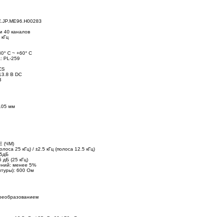
С.JP.ME96.H00283
и 40 каналов
 кГц
0° C ~ +60° C
: PL-259
CS
13.8 В DC
В
105 мм
E (ЧМ)
лоса 25 кГц) / ±2.5 кГц (полоса 12.5 кГц)
45дБ
 дБ (25 кГц)
ений: менее 5%
туры): 600 Ом
преобразованием