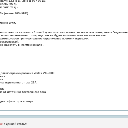
лу: 12.5 кГц / 25 кГц 60 / 70 дБ
ность: 65 дБ
налам: 65 дБ
 Вт (менее 10% КНИ)
ение и т.п.
 возможность назначить 1 или 2 приоритетных канала; назначить и сканировать "выделенн
- если она включена, то передатчик не будет включаться на занятом канале.
рограммируемое принудительное ограничение времени передачи.
окая/низкая).
но работать в "прямом канале".
для программирования Vertex VX-2000
ания
ия
ика переменного тока 23A
ель
я от источника постоянного тока
 идентификатора номера
ке
в данной статье: