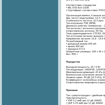
Соответствие стандартам
• MIL-STD 810 C/D/E
• Сертификат соответствия: РОС
Организация памяти: 4 канала ил
Шаг частот (подстройки): 12.5 / 25
Стабильность частоты: ±2.5 ppm
Тип излучения: F3E (NFM)
Диапазон рабочих температур: - 3
Тип антенны / антенного разъема
Сопротивление антенны: 50 Ом
Типы шумоподавителя: CTCSS, D
Тип источника питания: внешнее 
Напряжение питания: 10,8 - 15,6 
Потребляемый ток
• дежурный режим 250 мА
• прием 500 мА
• передача 6.5 А
Габаритные размеры: 160 х 40 х 
Вес: 850 г.
Передатчик
Выходная мощность: 25 / 5 Вт
Тип модуляции: 16К0F3E, 11K0F3
Максимальная девиация: ±5 кГц (по
Внеполосные излучения: менее 
Уровень шума: 40 дБ (12.5 кГц), 45
Коэффициент нелинейных искаж
Сопротивление микрофона (гарни
Приемник
Тип: супергетеродин с двойным 
Чувствительность
• VHF 0.2 мкВ при 12 дБ SINAD
• UHF 0.25 мкВ при 12 дБ SINAD