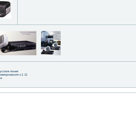
русском языке
аммирования v.1.11
ма