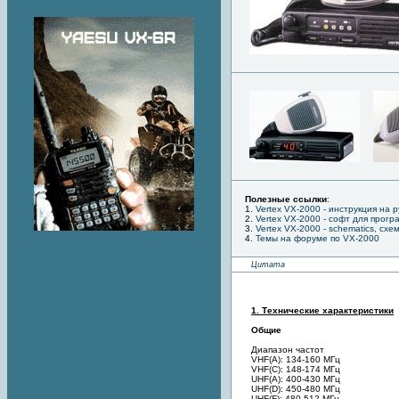
Полезные ссылки
:
1.
Vertex VX-2000 - инструкция на 
2.
Vertex VX-2000 - софт для прогр
3.
Vertex VX-2000 - schematics, схе
4.
Темы на форуме по VX-2000
Цитата
1. Технические характеристики
Общие
Диапазон частот
VHF(А): 134-160 МГц
VHF(С): 148-174 МГц
UHF(А): 400-430 МГц
UHF(D): 450-480 МГц
UHF(F): 480-512 МГц