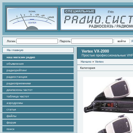
Логин
Пароль
На главную
Vertex VX-2000
Простые профессиональные VHF
наш магазин радио
Начало
»
Vertex
объявления
Категория
радиорейтинг
радиостанции
радиоприемники
диапазоны частот
таблица частот
аэродромы
статьи
файлы
форум
поиск