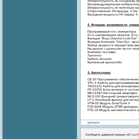
Избирательность по соседнему кана
Интермодуляционная избиратель
Избирательность по побочным ка
Сопротивление НЧ-выхода: 4 Ом
Выходная мощность НЧ (звука): 5
2. Функции, возможности, управл
Программируется с компьютера.
Есть сканирование каналов. Есть
Функция "Busy Channel Lock-Out" 
Функция Automatic Time-Out - п
Выбор мощности передатчика (выс
На канале с разносом частот мож
Комплект поставки:
Тангента
Кабель питания
Крепежный кронштейн
3. Аксессуары
CЕ-20 Программное обеспечение 
VPL-1 Кабель для программиров
Т9101411 Кабель для клонирован
FP-1025А Блок питания от источн
МD-11A8J Настольный микрофон
MLS-100 Внешний громкоговорит
LF-1 Линейный фильтр для питани
VTM-20 Модуль SmarTrunk II
F2D-4A/B Модуль DTMF-декодера
FTE-18 Модуль автоматического
Цитата
Сообщить администрации об
ошиб