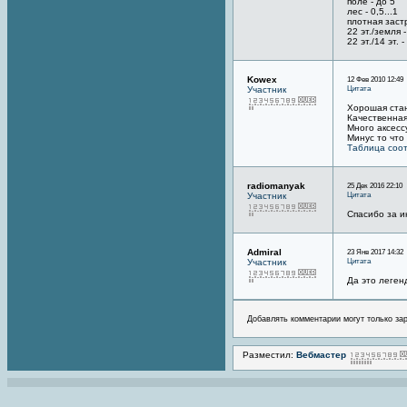
поле - до 5
лес - 0,5...1
плотная застр
22 эт./земля -
22 эт./14 эт. -
Kowex
12 Фев 2010 12:49
Цитата
Участник
Хорошая ста
Качественная
Много аксесс
Минус то что
Таблица соот
radiomanyak
25 Дек 2016 22:10
Цитата
Участник
Спасибо за 
Admiral
23 Янв 2017 14:32
Цитата
Участник
Да это леген
Добавлять комментарии могут только за
Разместил:
Вебмастер