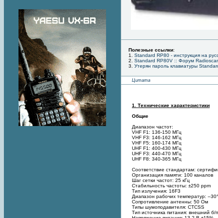
Полезные ссылки
:
1.
Standard RP80 - инструкция на рус
2.
Standard RP80V :: Форум Radiosca
3.
Утерян пароль клавиатуры Standar
Цитата
1. Технические характеристики
Общие
Диапазон частот:
VHF F1: 136-150 МГц
VHF F3: 146-162 МГц
VHF F5: 160-174 МГц
UHF F1: 400-430 МГц
UHF F3: 440-470 МГц
UHF F8: 340-365 МГц
Соответствие стандартам: сертифи
Организация памяти: 100 каналов
Шаг сетки частот: 25 кГц
Стабильность частоты: ±250 ppm
Тип излучения: 16F3
Диапазон рабочих температур: –30°
Сопротивление антенны: 50 Ом
Типы шумоподавителя: CTCSS
Тип источника питания: внешний б/п
Напряжение питания: 13.2 В ±15%