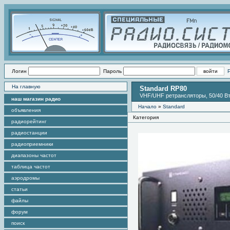
Логин
Пароль
На главную
Standard RP80
VHF/UHF ретрансляторы, 50/40 Вт
наш магазин радио
Начало
»
Standard
объявления
Категория
радиорейтинг
радиостанции
радиоприемники
диапазоны частот
таблица частот
аэродромы
статьи
файлы
форум
поиск