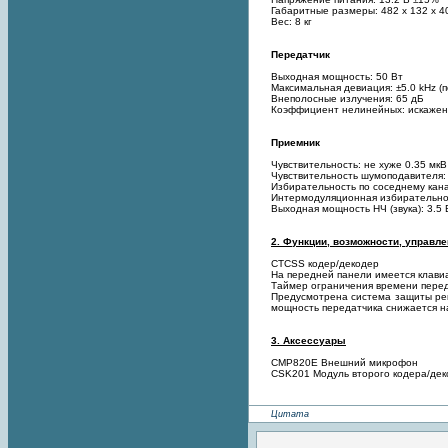
Габаритные размеры: 482 x 132 x 4
Вес: 8 кг
Передатчик
Выходная мощность: 50 Вт
Максимальная девиация: ±5.0 kHz (п
Внеполосные излучения: 65 дБ
Коэффициент нелинейных: искаже
Приемник
Чувствительность: не хуже 0.35 мк
Чувствительность шумоподавителя:
Избирательность по соседнему кана
Интермодуляционная избирательно
Выходная мощность НЧ (звука): 3.5 
2. Функции, возможности, управлен
CTCSS кодер/декодер
На передней панели имеется клави
Таймер ограничения времени перед
Предусмотрена система защиты реп
мощность передатчика снижается 
3. Аксессуары
СМР820Е Внешний микрофон
CSK201 Модуль второго кодера/де
Цитата